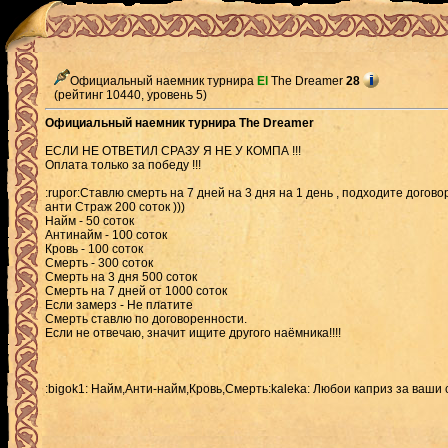
Официальный наемник турнира
El
The Dreamer
28
(рейтинг 10440, уровень 5)
Официальный наемник турнира The Dreamer
ЕСЛИ НЕ ОТВЕТИЛ СРАЗУ Я НЕ У КОМПА !!!
Оплата только за победу !!!
:rupor:Ставлю смерть на 7 дней на 3 дня на 1 день , подходите договоримс
анти Страж 200 соток )))
Найм - 50 соток
Антинайм - 100 соток
Кровь - 100 соток
Смерть - 300 соток
Смерть на 3 дня 500 соток
Смерть на 7 дней от 1000 соток
Если замерз - Не платите
Смерть ставлю по договоренности.
Если не отвечаю, значит ищите другого наёмника!!!!
:bigok1: Найм,Анти-найм,Кровь,Смерть:kaleka: Любои каприз за ваши 