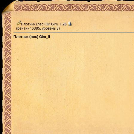
Плотник (лес)
Gn
Gim_li
26
(рейтинг 6385, уровень 3)
Плотник (лес) Gim_li