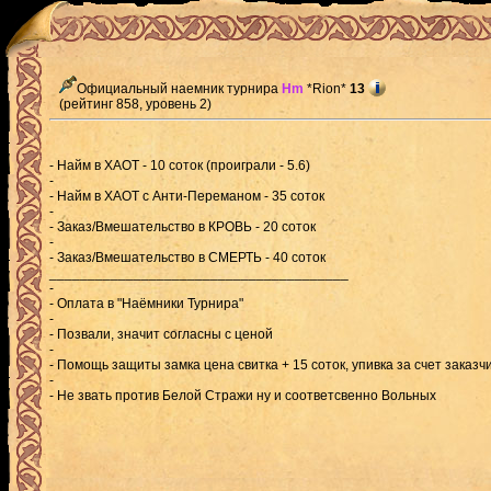
Официальный наемник турнира
Hm
*Rion*
13
(рейтинг 858, уровень 2)
- Найм в ХАОТ - 10 соток (проиграли - 5.6)
-
- Найм в ХАОТ с Анти-Переманом - 35 соток
-
- Заказ/Вмешательство в КРОВЬ - 20 соток
-
- Заказ/Вмешательство в СМЕРТЬ - 40 соток
_______________________________________
-
- Оплата в "Наёмники Турнира"
-
- Позвали, значит согласны с ценой
-
- Помощь защиты замка цена свитка + 15 соток, упивка за счет заказч
-
- Не звать против Белой Стражи ну и соответсвенно Вольных