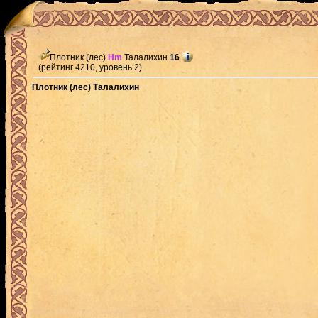
Плотник (лес)
Hm
Талалихин
16
(рейтинг 4210, уровень 2)
Плотник (лес) Талалихин