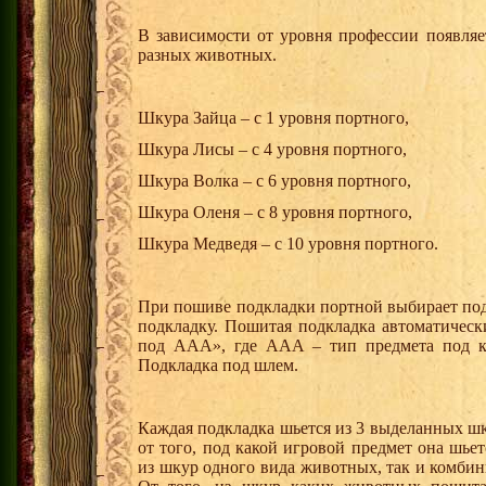
В зависимости от уровня профессии появляе
разных животных.
Шкура Зайца – с 1 уровня портного,
Шкура Лисы – с 4 уровня портного,
Шкура Волка – с 6 уровня портного,
Шкура Оленя – с 8 уровня портного,
Шкура Медведя – с 10 уровня портного.
При пошиве подкладки портной выбирает под
подкладку. Пошитая подкладка автоматическ
под ААА», где ААА – тип предмета под к
Подкладка под шлем.
Каждая подкладка шьется из 3 выделанных ш
от того, под какой игровой предмет она шье
из шкур одного вида животных, так и комби