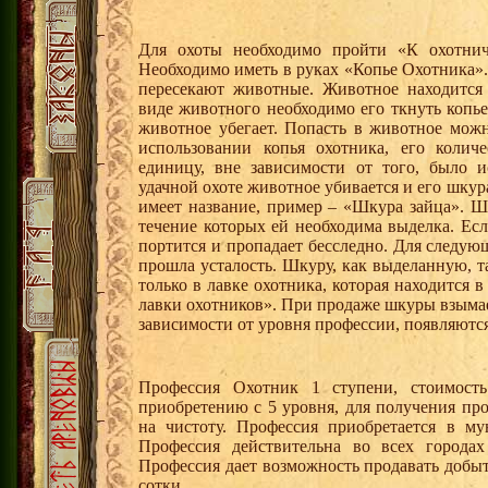
Для охоты необходимо пройти «К охотнич
Необходимо иметь в руках «Копье Охотника».
пересекают животные. Животное находится
виде животного необходимо его ткнуть копье
животное убегает. Попасть в животное мож
использовании копья охотника, его колич
единицу, вне зависимости от того, было 
удачной охоте животное убивается и его шку
имеет название, пример – «Шкура зайца». Ш
течение которых ей необходима выделка. Есл
портится и пропадает бесследно. Для следу
прошла усталость. Шкуру, как выделанную, т
только в лавке охотника, которая находится 
лавки охотников». При продаже шкуры взымае
зависимости от уровня профессии, появляютс
Профессия Охотник 1 ступени, стоимость
приобретению с 5 уровня, для получения пр
на чистоту. Профессия приобретается в м
Профессия действительна во всех города
Профессия дает возможность продавать добы
сотки.