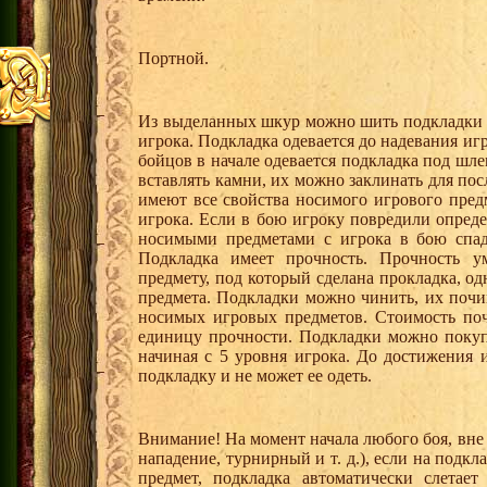
Портной.
Из выделанных шкур можно шить подкладки 
игрока. Подкладка одевается до надевания игр
бойцов в начале одевается подкладка под шл
вставлять камни, их можно заклинать для по
имеют все свойства носимого игрового пред
игрока. Если в бою игроку повредили опреде
носимыми предметами с игрока в бою спад
Подкладка имеет прочность. Прочность у
предмету, под который сделана прокладка, 
предмета. Подкладки можно чинить, их почи
носимых игровых предметов. Стоимость поч
единицу прочности. Подкладки можно покуп
начиная с 5 уровня игрока. До достижения 
подкладку и не может ее одеть.
Внимание! На момент начала любого боя, вне 
нападение, турнирный и т. д.), если на подк
предмет, подкладка автоматически слетае