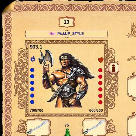
13
Hm
PickUP_STYLE
903.1
По
700/700
600/600
75