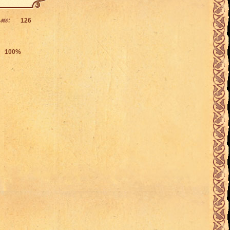
ме:
126
100%