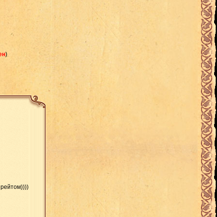
ен
)
 рейтом))))