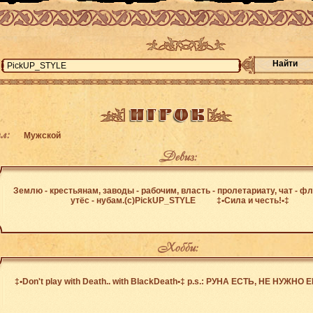
Найти
л:
Мужской
Девиз:
Землю - крестьянам, заводы - рабочим, власть - пролетариату, чат - ф
утёс - нубам.(с)PickUP_STYLE ‡•Сила и честь!•‡
Хобби:
‡•Don't play with Death.. with BlackDeath•‡ p.s.: РУНА ЕСТЬ, НЕ НУЖНО 