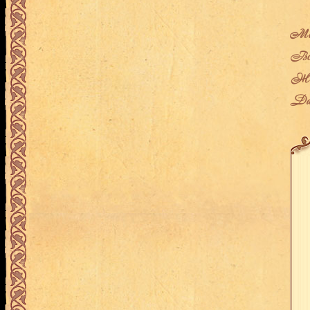
Мес
Воз
Жен
Дат