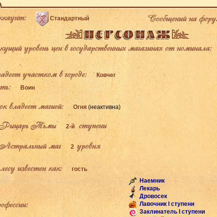
каунт:
Сообщений на фору
Стандартный
щий уровень цен в государственных магазинах от номинала:
деет участком в городе:
Ковчег
ь:
Воин
к владеет магией:
Огня
(неактивна)
Рыцарь Тьмы
ступени
2-й
Астральный маг
уровня
2
есу известен как:
гость
Наемник
Лекарь
Дровосек
фессии:
Лавочник I ступени
Заклинатель I ступени