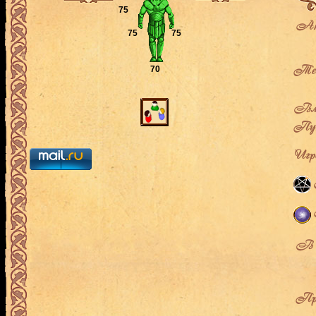
75
Ак
75
75
Теку
70
Вла
Пут
Игро
В л
Про