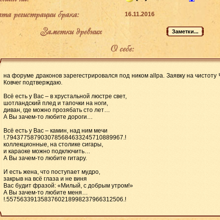
а регистрации брака:
16.11.2016
Заметки древних
О себе:
на форуме драконов зарегестрировался под ником allpa. Заявку на чистоту Ч
Ковчег подтверждаю.
Всё есть у Вас – в хрустальной люстре свет,
шотландский плед и тапочки на ноги,
диван, где можно прозябать сто лет…
А Вы зачем-то любите дороги…
Всё есть у Вас – камин, над ним мечи
!.7943775879030785684633245710889967.!
коллекционные, на столике сигары,
и караоке можно подключить…
А Вы зачем-то любите гитару.
И есть жена, что поступает мудро,
закрыв на всё глаза и не виня
Вас будит фразой: «Милый, с добрым утром!»
А Вы зачем-то любите меня…
!.5575633913583760218998237966312506.!