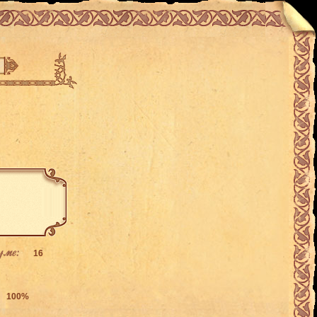
уме:
16
100%