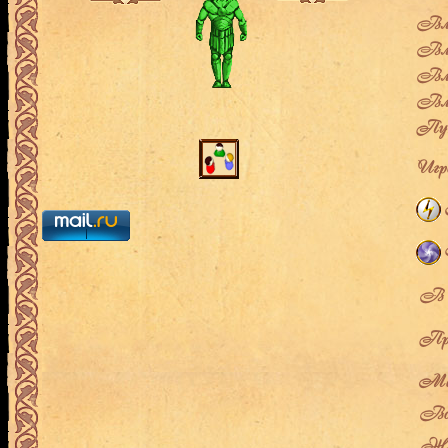
Влад
Вла
Вла
Вла
Пут
Игро
В л
Про
Мес
Воз
Жен