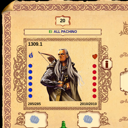
20
El
ALL PACHINO
1309.1
По
Ак
285/285
2010/2010
Теку