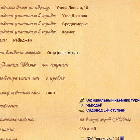
елец дома по адресу:
Улица Лесная, 10
деет участком в городе:
Утес Дракона
деет участком в городе:
Среднеморье
деет участком в городе:
Ковчег
ь:
Рейнджер
к владеет магией:
Огня
(неактивна)
Рыцарь Света
ступени
4-й
Астральный маг
уровня
3
есу известен как:
гость
Официальный наемник турн
фессии:
Чародей
Садовод 1-й ступени
тонахождение:
не в игре, город Ковчег
раст:
968 дней
ат на:
[Or]
*morkovka*
14
[i]