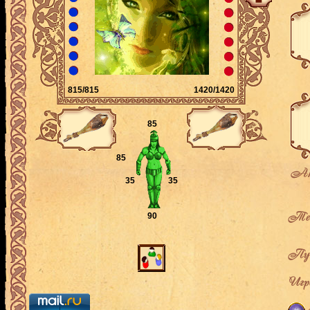
815/815
1420/1420
85
85
Ак
35
35
Теку
90
Пут
Игро