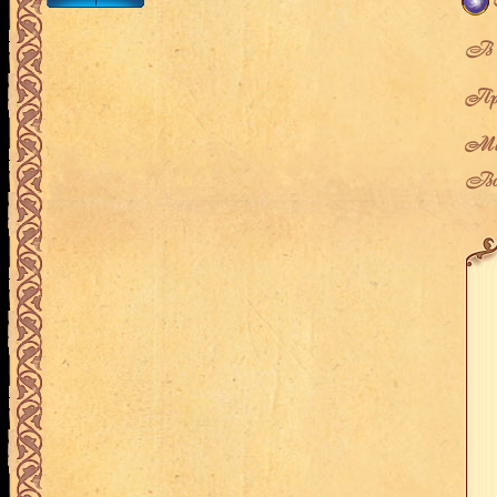
В л
Про
Мес
Воз