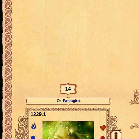
14
Or
Fantagiro
1229.1
По