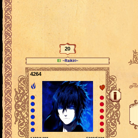
20
El
~Raikiri~
4264
По