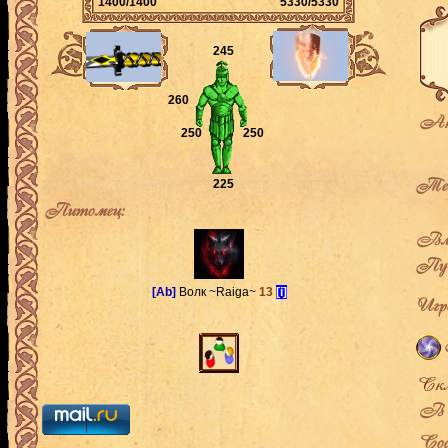
1400/1400
5330/5330
245
260
Ак
250
250
Теку
225
Питомец:
Вла
Пут
[Ab]
Волк ~Raiga~
13
[i]
Игро
В л
Сос