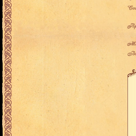
Сос
Про
Мес
Воз