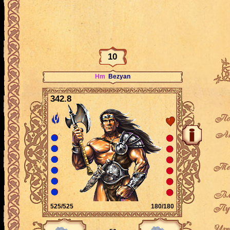
10
Hm
Bezyan
342.8
По
Ак
Теку
Вла
Пут
525/525
180/180
Игро