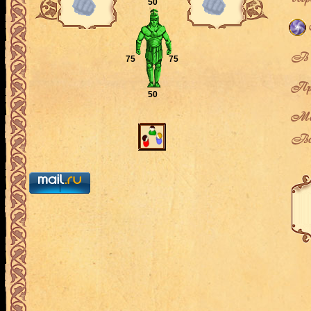
50
В л
75
75
Про
50
Мес
Воз