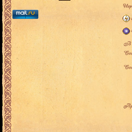
Игро
В л
Сос
Сос
Про