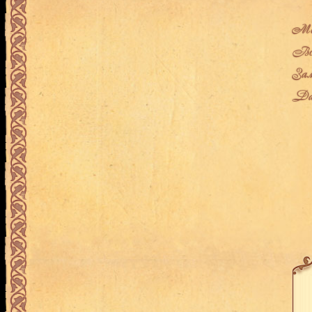
Мес
Воз
Зам
Дат