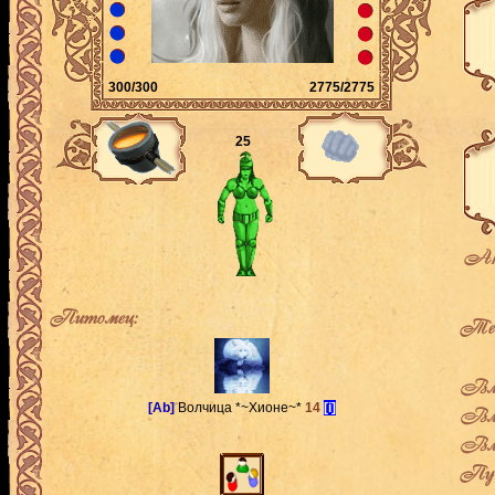
300/300
2775/2775
25
Ак
Питомец:
Теку
Вла
[Ab]
Волчица *~Хионе~*
14
[i]
Вла
Вла
Пут