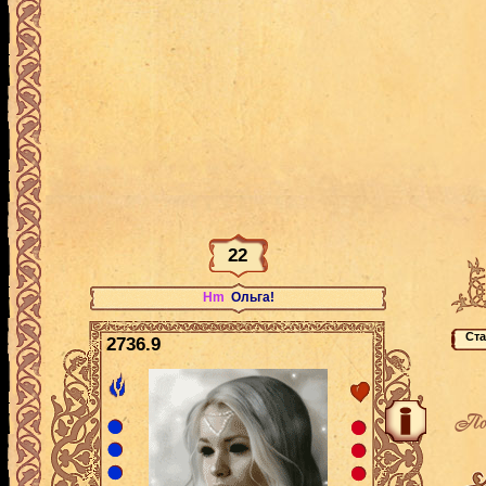
22
Hm
Ольга!
2736.9
По