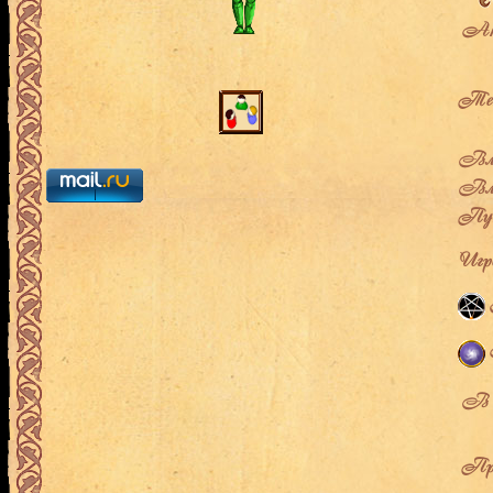
Ак
Теку
Вла
Вла
Пут
Игро
В л
Про