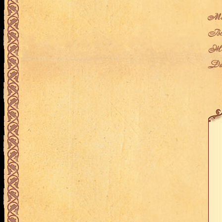
Мес
Воз
Жен
Дат