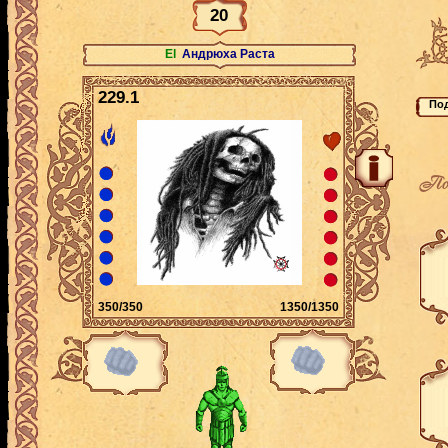
20
El
Андрюха Раста
229.1
По
350/350
1350/1350