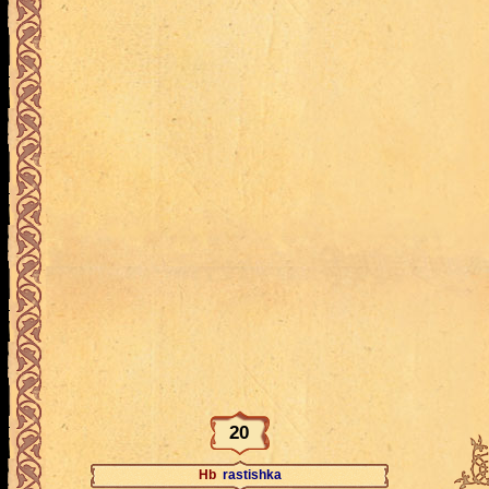
20
Hb
rastishka