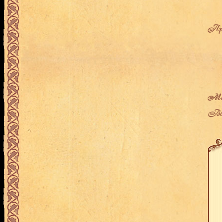
Про
Мес
Воз