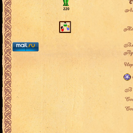
Ак
220
Теку
Вла
Пут
Игро
В л
Сос
Сос