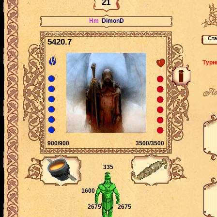
21
Hm
DimonD
5420.7
Турн
По
900/900
3500/3500
335
1600
2675
2675