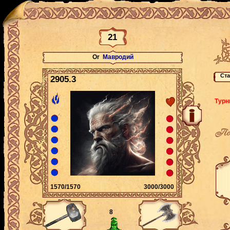
21
Or
Мавродий
2905.3
Турн
По
1570/1570
3000/3000
8