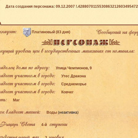
Дата создания персонажа: 09.12.2007 !.4288070115530863212603495472
каунт:
Сообщений на фор
Платиновый (83 дня)
щий уровень цен в государственных магазинах от номинала:
елец дома по адресу:
Улица Чемпионов, 9
деет участком в городе:
Утес Дракона
деет участком в городе:
Среднеморье
деет участком в городе:
Ковчег
ь:
Маг
к владеет магией:
Воды
(неактивна)
Рыцарь Света
ступени
4-й
Астральный маг
уровня
3