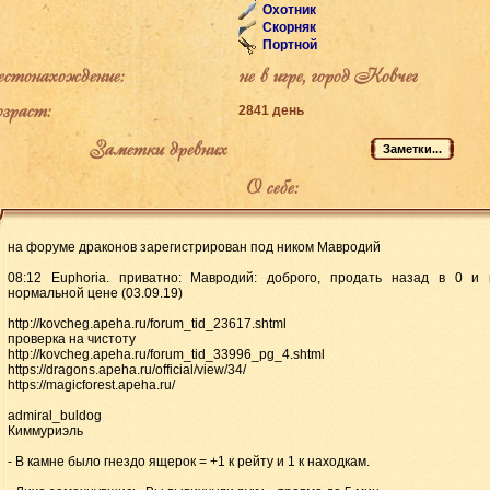
Охотник
Скорняк
Портной
тонахождение:
не в игре, город Ковчег
раст:
2841 день
Заметки древних
О себе:
на форуме драконов зарегистрирован под ником Мавродий
08:12 Euphoria. приватно: Мавродий: доброго, продать назад в 0 и 
нормальной цене (03.09.19)
http://kovcheg.apeha.ru/forum_tid_23617.shtml
проверка на чистоту
http://kovcheg.apeha.ru/forum_tid_33996_pg_4.shtml
https://dragons.apeha.ru/official/view/34/
https://magicforest.apeha.ru/
admiral_buldog
Киммуриэль
- В камне было гнездо ящерок = +1 к рейту и 1 к находкам.