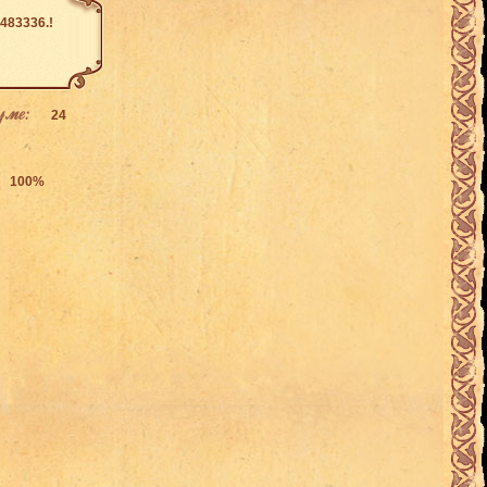
483336.!
уме:
24
100%