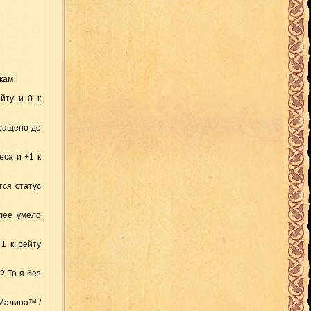
дкам
йту и 0 к
кращено до
еса и +1 к
тся статус
лее умело
+1 к рейту
? То я без
- Малина™ /