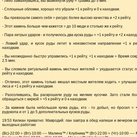
- Лихо замахнувшись, Вы вывихнули руку = травма до 5 мин.
- Сплошные обломки, хорошо что убрали +1 к рейту и 0 к находкам.
- Вы превзошли самого себя = ресурс более высоко качества и +2 к рейту.
- Этот камень больше чем кажется = до 10 меди и столько же к рейту.
- Пара хитрых ударов - и получилось два куска руды = +1 к рейту и +2 к нахо
- Ловкий удар, и кусок руды летит в неизвестном направлении +1 к ре
находкам.
- Вы неожиданно быстро управились +1 к рейту, +1 к находкам = Время со
2.5 мин.
- Вы сломали ритуальной камень местных жителей = ухудшается статус л
рейту и находкам.
- Отлично, этот камень только мешал местным жителям ходить = улучшае
леса и +1 к рейту и находкам.
- Разозлившись, Вы раскрошили руду на мелкие кусочки. Зато стали бо
обращаться с киркой = +5 к рейту и 0 к находкам.
- За камнем была небольшая кучка руды, кто - то добыл, но бросил = 
рудокопа и от 1 до 5 дополнительных кусков руды.
19:53 Килиан приватно: Мавродий: лан завтра в обед напиши и вечером ок
выходных работаю
(Вс)-22:00 = (Вт)-10:00 ---- Малина™ / Клубника™ (Вт)-22:00 = (Чт)-10:00 ---