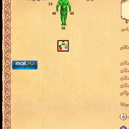
13
40
40
Ак
30
Теку
Влад
Вла
Вла
Вла
Пут
Игро