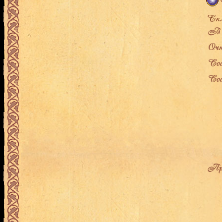
В л
Очк
Сос
Сос
Про