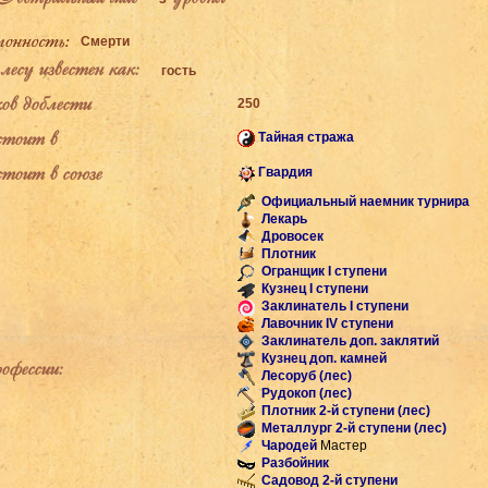
Смерти
есу известен как:
гость
ов доблести
250
тоит в
Тайная стража
тоит в союзе
Гвардия
Официальный наемник турнира
Лекарь
Дровосек
Плотник
Огранщик I ступени
Кузнец I ступени
Заклинатель I ступени
Лавочник IV ступени
Заклинатель доп. заклятий
Кузнец доп. камней
фессии:
Лесоруб (лес)
Рудокоп (лес)
Плотник 2-й ступени (лес)
Металлург 2-й ступени (лес)
Чародей
Мастер
Разбойник
Садовод 2-й ступени