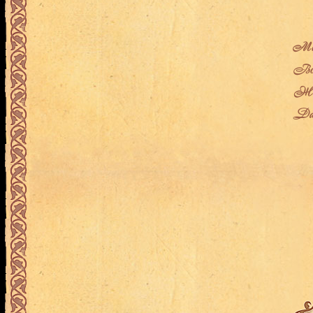
Мес
Воз
Жен
Дат