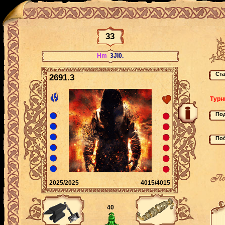
33
Hm
3JI0.
2691.3
Турн
По
2025/2025
4015/4015
40