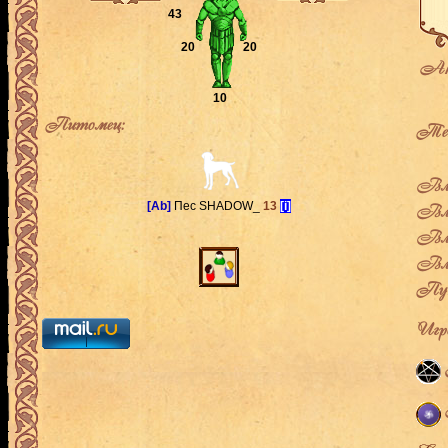
43
20
20
Ак
10
Питомец:
Теку
Вла
[Ab]
Пес SHADOW_
13
[i]
Вла
Вла
Вла
Пут
Игро