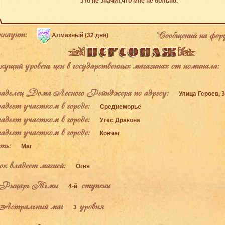
это не значит,что мне не больно.
каунт:
Сообщений на фор
Алмазный (32 дня)
щий уровень цен в государственных магазинах от номинала:
делец Дома Лесного Рейнджера по адресу:
Улица Героев, 
деет участком в городе:
Среднеморье
деет участком в городе:
Утес Дракона
деет участком в городе:
Ковчег
ь:
Маг
к владеет магией:
Огня
Рыцарь Тьмы
ступени
4-й
Астральный маг
уровня
3