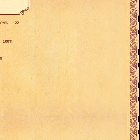
уме:
55
100%
39