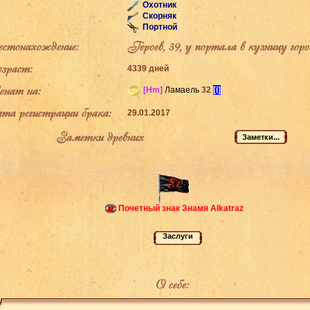
Охотник
Скорняк
Портной
тонахождение:
Героев, 39, у портала в кузницу го
раст:
4339 дней
ат на:
[Hm]
Ламаель
32
[i]
а регистрации брака:
29.01.2017
Заметки древних
Почетный знак Знамя Alkatraz
О себе: