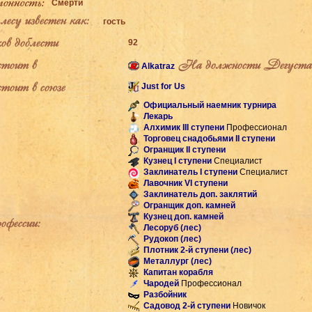
Смерти
есу известен как:
гость
ов доблести
92
тоит в
На должности Дегуста
Alkatraz
тоит в союзе
Just for Us
Официальный наемник турнира
Лекарь
Алхимик III ступени
Профессионал
Торговец снадобьями II ступени
Огранщик II ступени
Кузнец I ступени
Специалист
Заклинатель I ступени
Специалист
Лавочник VI ступени
Заклинатель доп. заклятий
Огранщик доп. камней
Кузнец доп. камней
фессии:
Лесоруб (лес)
Рудокоп (лес)
Плотник 2-й ступени (лес)
Металлург (лес)
Капитан корабля
Чародей
Профессионал
Разбойник
Садовод 2-й ступени
Новичок