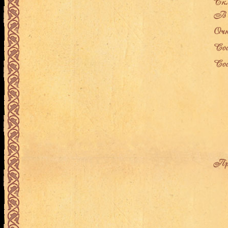
В л
Очк
Сос
Сос
Про