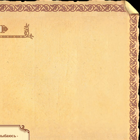
 улыбаюсь -