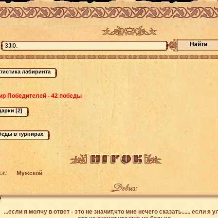
Найти
ир Победителей - 42 победы
л:
Мужской
Девиз:
...если я молчу в ответ - это не значит,что мне нечего сказать...... если я