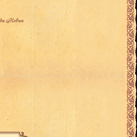
рода Ковчег