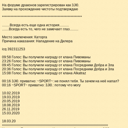
На форуме драконов зарегистрирован как 3JI0.
Заявку на прохождение чистоты подтверждаю
********************************************************
.........Всегда есть еще одна история...........
........Всегда есть то, чего не замечает глаз..........
Место заключения: Каторга
Причина наказания: Нападение на Дилера
icq 392311253
09:58 Голос: Вы получили награду от клана Пивоманы
23:26 Голос: Вы получили награду от клана Пивоманы
09:45 Голос: Вы получили награду от клана Посредники Добра и Зла
20:36 Голос: Вы получили награду от клана Посредники Добра и Зла
15:08 Голос: Вы получили награду от клана Alkatraz
00:16 3JI0. приватно: ~SPORT~: не понял тебя. Ты зачем на неё напал?
00:16 ~SPORT~ приватно: 3JI0.: потому что могу
10.02.2019
19.03.2019
20.05.2019
18.08.2019
26.11.2019
15.03.2020
18.03.20
=====================================================