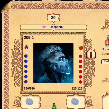
20
Hm
~Петрович~
209.1
Пода
Запи
По
350/350
125/125