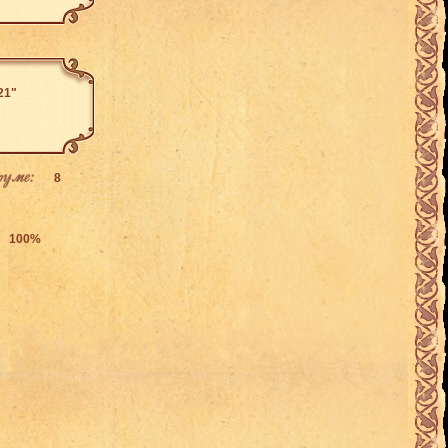
21"
руме:
8
100%