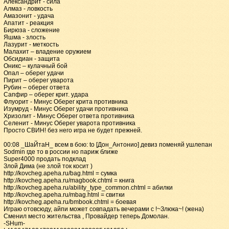
Александрит - сила
Алмаз - ловкость
Амазонит - удача
Апатит - реакция
Бирюза - сложение
Яшма - злость
Лазурит - меткость
Малахит – владение оружием
Обсидиан - защита
Оникс – кулачный бой
Опал – оберег удачи
Пирит – оберег уварота
Рубин – оберег ответа
Сапфир – оберег крит. удара
Флуорит - Минус Оберег крита противника
Изумруд - Минус Оберег удачи противника
Хризолит - Минус Оберег ответа противника
Селенит - Минус Оберег уварота противника
Просто СВИН! без него игра не будет прежней.
00:08 _ШаЙтаН_ всем в бою: to [Дон_Антонио] девиз поменяй ушлепан
Sodmin где то в россии но париж ближе
Super4000 продать подклад
Злой Дима (не злой ток косит )
http://kovcheg.apeha.ru/bag.html = сумка
http://kovcheg.apeha.ru/magbook.chtml = книга
http://kovcheg.apeha.ru/ability_type_common.chtml = абилки
http://kovcheg.apeha.ru/mbag.html = свитки
http://kovcheg.apeha.ru/bmbook.chtml = боевая
Играю отовсюду, айпи может совпадать вечерами с !~Злюка~! (жена)
Сменил место жительства , Провайдер теперь Домолан.
-SHum-