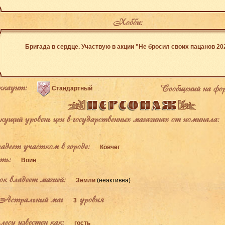
Хобби:
Бригада в сердце. Участвую в акции "Не бросил своих пацанов 20
каунт:
Сообщений на фо
Стандартный
щий уровень цен в государственных магазинах от номинала:
деет участком в городе:
Ковчег
ь:
Воин
к владеет магией:
Земли
(неактивна)
Астральный маг
уровня
3
есу известен как:
гость