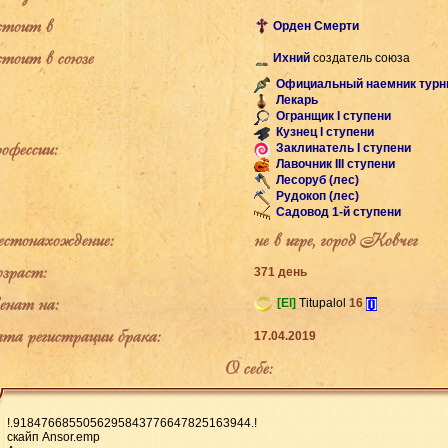
тоит в
Орден Смерти
тоит в союзе
Ихний
создатель союза
Официальный наемник турн
Лекарь
Огранщик I ступени
Кузнец I ступени
фессии:
Заклинатель I ступени
Лавочник III ступени
Лесоруб (лес)
Рудокоп (лес)
Садовод 1-й ступени
тонахождение:
не в игре, город Ковчег
раст:
371 день
ат на:
[El]
Titupalol
16
[i]
а регистрации брака:
17.04.2019
О себе:
!.9184766855056295843776647825163944.!
скайп Ansor.emp