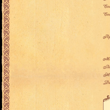
Сос
Сос
Про
Мес
Воз
Жен
Дат