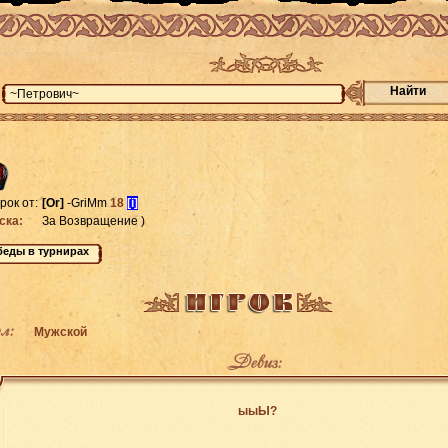
Найти
рок от:
[Or]
-GriMm
18
[i]
ска:
За Возвращение )
л:
Мужской
Девиз:
ыыЫ?