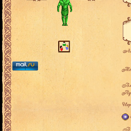
Ак
Теку
Вла
Пут
Игро
В л