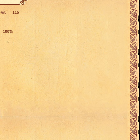
ме:
115
100%