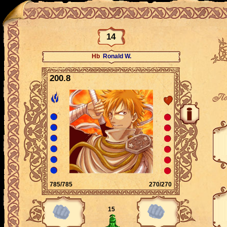
14
Hb
Ronald W.
200.8
По
785/785
270/270
15