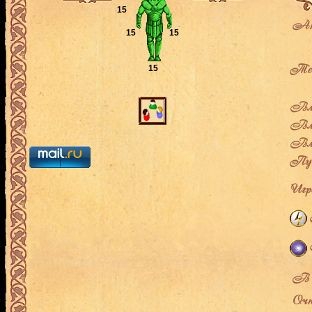
15
Ак
15
15
Теку
15
Вла
Вла
Вла
Пут
Игро
В л
Очк