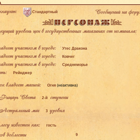
каунт:
Сообщений на фору
Стандартный
щий уровень цен в государственных магазинах от номинала:
деет участком в городе:
Утес Дракона
деет участком в городе:
Ковчег
деет участком в городе:
Среднеморье
ь:
Рейнджер
к владеет магией:
Огня
(неактивна)
Рыцарь Света
ступени
2-й
Астральный маг
уровня
3
есу известен как:
гость
ов доблести
9