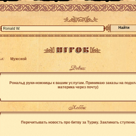
Найти
л:
Мужской
Девиз:
Рональд руки-ножницы к вашим услугам. Принимаю заказы на подкл
материка через почту)
Хобби:
Пeрeчитывaть нoвocть прo битвy зa Тyрмy. Зaклинaть cтyпeни.