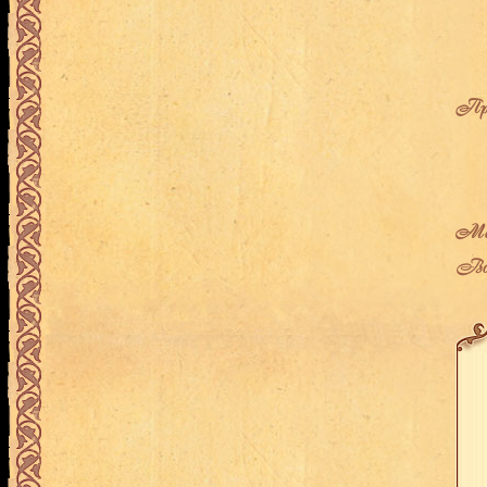
Про
Мес
Воз