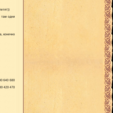
лeтят))
a тaм oдни
a, кoнeчнo
30 640 680
80 420 470