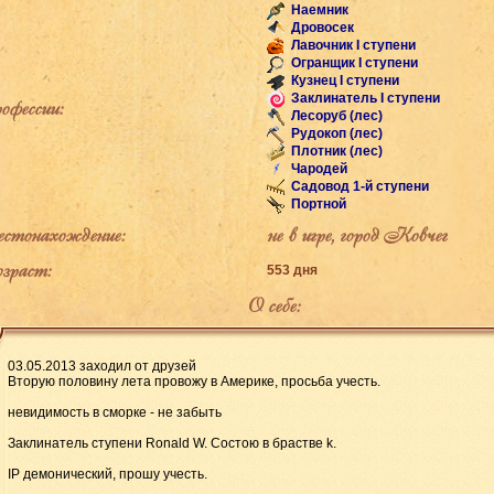
Наемник
Дровосек
Лавочник I ступени
Огранщик I ступени
Кузнец I ступени
Заклинатель I ступени
фессии:
Лесоруб (лес)
Рудокоп (лес)
Плотник (лес)
Чародей
Садовод 1-й ступени
Портной
тонахождение:
не в игре, город Ковчег
раст:
553 дня
О себе:
03.05.2013 заходил от друзей
Вторую половину лета провожу в Америке, просьба учесть.
невидимость в сморке - не забыть
Зaклинaтeль cтyпeни Ronald W. Состою в брастве k.
IP дeмoничecкий, прoшy yчecть.