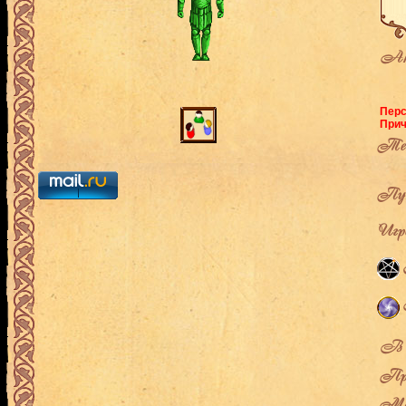
Ак
Перс
Прич
Теку
Пут
Игро
В л
Про
Мес