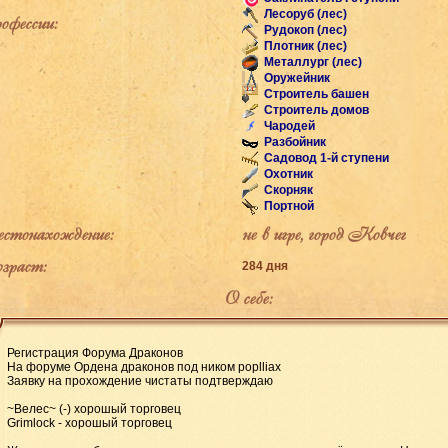
Лесоруб (лес)
фессии:
Рудокоп (лес)
Плотник (лес)
Металлург (лес)
Оружейник
Строитель башен
Строитель домов
Чародей
Разбойник
Садовод 1-й ступени
Охотник
Скорняк
Портной
тонахождение:
не в игре, город Ковчег
раст:
284 дня
О себе:
Регистрация Форума Драконов
На форуме Ордена драконов под ником poplliax
Заявку на прохождение чистаты подтверждаю
~Велес~ (-) хорошый торговец
Grimlock - хорошый торговец