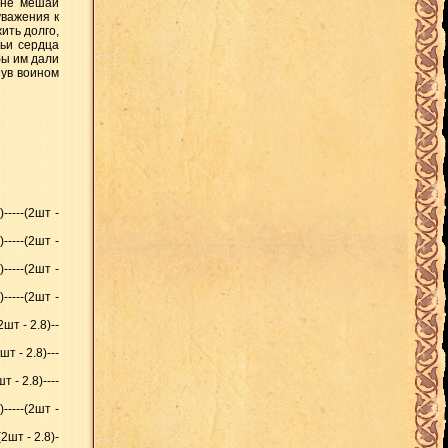
 не мешай
уважения к
ить долго,
чьи сердца
бы им дали
нув воином
-----(2шт -
-----(2шт -
-----(2шт -
-----(2шт -
2шт - 2.8)--
шт - 2.8)---
т - 2.8)----
-----(2шт -
(2шт - 2.8)-