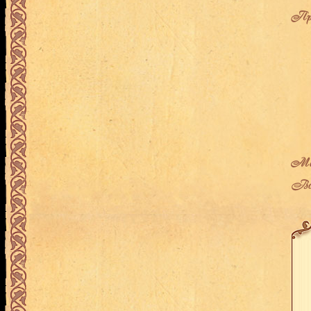
Про
Мес
Воз