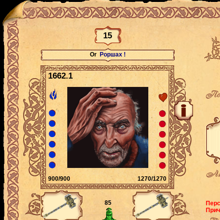
15
Or
Роршах !
1662.1
По
Ак
900/900
1270/1270
85
Перс
Прич