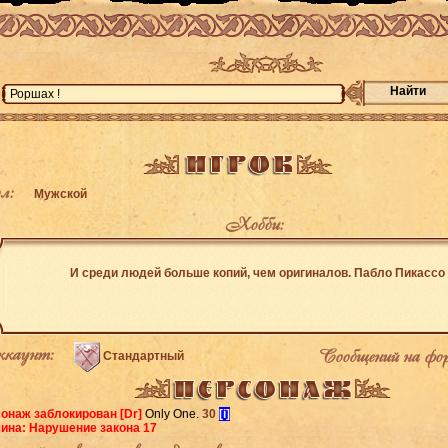
Найти
л:
Мужской
Хобби:
И среди людей больше копий, чем оригиналов. Пабло Пикассо
каунт:
Сообщений на фо
Стандартный
онаж заблокирован
[Dr]
Only One.
30
[i]
ина: Нарушение закона 17