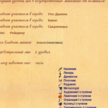
щий уровень цен в государственных магазинах от номинала:
деет участком в городе:
Утес Дракона
деет участком в городе:
Ковчег
деет участком в городе:
Среднеморье
ь:
Рейнджер
к владеет магией:
Земли
(неактивна)
Астральный маг
уровня
2
есу известен как:
гость
Наемник
Лекарь
Дровосек
Плотник
Рудокоп
Металлург
Художник I ступени
Лавочник I ступени
Огранщик I ступени
Кузнец I ступени
Заклинатель I ступени