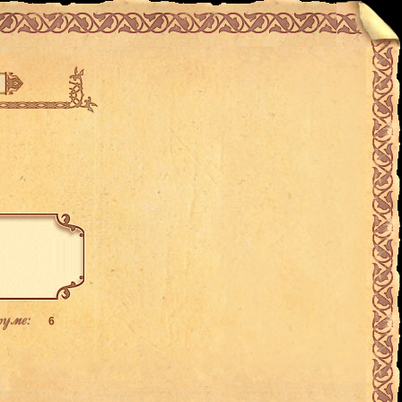
руме:
6