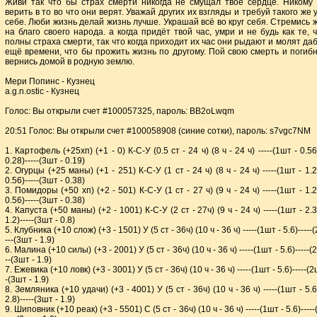
Живи так что бы страх смерти никогда не смущал твоё сердце. Никому
верить в то во что они верят. Уважай других их взгляды и требуй такого же 
себе. Люби жизнь делай жизнь лучше. Украшай всё во круг себя. Стремись ж
на благо своего народа. а когда придёт твой час, умри и не будь как те, 
полны страха смерти, так что когда приходит их час они рыдают и молят да
ещё времени, что бы прожить жизнь по другому. Пой свою смерть и погиб
вернись домой в родную землю.
Мери Попинс - Кузнец
a.g.n.ostic - Кузнец
Голос: Вы открыли счет #100057325, пароль: BB2oLwqm
20:51 Голос: Вы открыли счет #100058908 (синие сотки), пароль: s7vgc7NM
1. Картофель (+25хп) (+1 - 0) К-С-У (0.5 ст - 24 ч) (8 ч - 24 ч) -----(1шт - 0.56)
0.28)-----(3шт - 0.19)
2. Огурцы (+25 маны) (+1 - 251) К-С-У (1 ст - 24 ч) (8 ч - 24 ч) -----(1шт - 1.2)
0.56)-----(3шт - 0.38)
3. Помидоры (+50 хп) (+2 - 501) К-С-У (1 ст - 27 ч) (9 ч - 24 ч) -----(1шт - 1.2)
0.56)-----(3шт - 0.38)
4. Капуста (+50 маны) (+2 - 1001) К-С-У (2 ст - 27ч) (9 ч - 24 ч) -----(1шт - 2.3)
1.2)-----(3шт - 0.8)
5. Клубника (+10 слож) (+3 - 1501) У (5 ст - 36ч) (10 ч - 36 ч) -----(1шт - 5.6)-----(
---(3шт - 1.9)
6. Малина (+10 силы) (+3 - 2001) У (5 ст - 36ч) (10 ч - 36 ч) -----(1шт - 5.6)-----(2
--(3шт - 1.9)
7. Ежевика (+10 ловк) (+3 - 3001) У (5 ст - 36ч) (10 ч - 36 ч) -----(1шт - 5.6)-----(2ш
-(3шт - 1.9)
8. Земляника (+10 удачи) (+3 - 4001) У (5 ст - 36ч) (10 ч - 36 ч) -----(1шт - 5.6)
2.8)-----(3шт - 1.9)
9. Шиповник (+10 реак) (+3 - 5501) С (5 ст - 36ч) (10 ч - 36 ч) -----(1шт - 5.6)-----