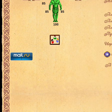
Теку
85
85
85
Вла
Вла
100
Вла
Пут
Игро
В л