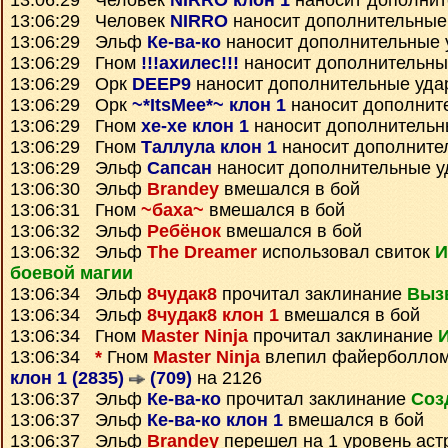
13:06:29 Человек
NIRRO клон 1
наносит дополнит
13:06:29 Человек
NIRRO
наносит дополнительные
13:06:29 Эльф
Ке-ва-ко
наносит дополнительные 
13:06:29 Гном
!!!ахилес!!!
наносит дополнительны
13:06:29 Орк
DEEP9
наносит дополнительные уда
13:06:29 Орк
~*ItsMee*~ клон 1
наносит дополнит
13:06:29 Гном
xe-xe клон 1
наносит дополнительн
13:06:29 Гном
Таллула клон 1
наносит дополните
13:06:29 Эльф
Сапсан
наносит дополнительные 
13:06:30 Эльф
Brandey
вмешался в бой
13:06:31 Гном
~баха~
вмешался в бой
13:06:32 Эльф
Ребёнок
вмешался в бой
13:06:32 Эльф
The Dreamer
использовал свиток
И
боевой магии
13:06:34 Эльф
8чудак8
прочитал заклинание
Выз
13:06:34 Эльф
8чудак8 клон 1
вмешался в бой
13:06:34 Гном
Master Ninja
прочитал заклинание
13:06:34
*
Гном
Master Ninja
влепил файерболлом
клон 1 (2835)
(709)
на 2126
13:06:37 Эльф
Ке-ва-ко
прочитал заклинание
Соз
13:06:37 Эльф
Ке-ва-ко клон 1
вмешался в бой
13:06:37 Эльф
Brandey
перешел на 1 уровень аст