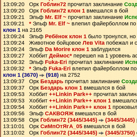
13:09:20 Орк
Гоблин72
прочитал заклинание
Созд
13:09:20 Орк
Гоблин72 клон 1
вмешался в бой
13:09:21 Эльф
Mr. Elf ~
прочитал заклинание
Исп
13:09:21
*
Эльф
Mr. Elf ~
влепил файерболлом по
клон 1
на 2165
13:09:24 Эльф
Ребёнок клон 1
было тронулся, но
13:09:24 Животное бойцовое
Лев Vita
побежал и с
13:09:24 Эльф
Da Morire клон 1
заблудился
13:09:27 Хоббит
Деймос*
перешел на 1 уровень а
13:09:32 Эльф
Fuka-Eri
прочитал заклинание
Исп
13:09:32
*
Эльф
Fuka-Eri
влепил файерболлом по
клон 1 (3670)
(918)
на 2752
13:09:37 Орк
Бездарь
прочитал заклинание
Созда
13:09:37 Орк
Бездарь клон 1
вмешался в бой
13:09:53 Хоббит
++Linkin Park++
прочитал закли
13:09:53 Хоббит
++Linkin Park++ клон 1
вмешался
13:09:54 Хоббит
++Linkin Park++ клон 1
проковы
13:09:56 Эльф
САКВОЯЖ
вмешался в бой
13:09:58 Орк
Гоблин72 (3445/3445)
(3445/3445)
13:10:01 Орк
СиМпОтЯгА_05
вмешался в бой
13:10:02 Орк
Гоблин72 (3445/3445)
(3445/3750)