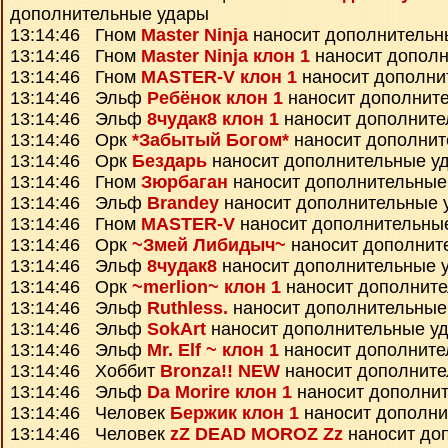
дополнительные удары
13:14:46 Гном
Master Ninja
наносит дополнительн
13:14:46 Гном
Master Ninja клон 1
наносит дополн
13:14:46 Гном
MASTER-V клон 1
наносит дополни
13:14:46 Эльф
Ребёнок клон 1
наносит дополнит
13:14:46 Эльф
8чудак8 клон 1
наносит дополните
13:14:46 Орк
*Забытый Богом*
наносит дополнит
13:14:46 Орк
Бездарь
наносит дополнительные у
13:14:46 Гном
Зюрбаган
наносит дополнительные
13:14:46 Эльф
Brandey
наносит дополнительные 
13:14:46 Гном
MASTER-V
наносит дополнительны
13:14:46 Орк
~Змей Либидыч~
наносит дополнит
13:14:46 Эльф
8чудак8
наносит дополнительные 
13:14:46 Орк
~merlion~ клон 1
наносит дополнит
13:14:46 Эльф
Ruthless.
наносит дополнительные
13:14:46 Эльф
SokArt
наносит дополнительные у
13:14:46 Эльф
Mr. Elf ~ клон 1
наносит дополните
13:14:46 Хоббит
Bronza!! NEW
наносит дополните
13:14:46 Эльф
Da Morire клон 1
наносит дополни
13:14:46 Человек
Бержик клон 1
наносит дополни
13:14:46 Человек
zZ DEAD MOROZ Zz
наносит до