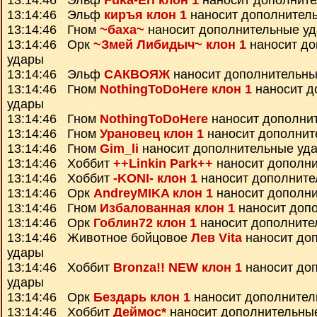
13:14:46 Эльф
Fuka-Eri клон 1
наносит дополнит
13:14:46 Эльф
киръя клон 1
наносит дополнител
13:14:46 Гном
~баха~
наносит дополнительные у
13:14:46 Орк
~Змей Либидыч~ клон 1
наносит до
удары
13:14:46 Эльф
САКВОЯЖ
наносит дополнительны
13:14:46 Гном
NothingToDoHere клон 1
наносит д
удары
13:14:46 Гном
NothingToDoHere
наносит дополни
13:14:46 Гном
Урановец клон 1
наносит дополнит
13:14:46 Гном
Gim_li
наносит дополнительные уд
13:14:46 Хоббит
++Linkin Park++
наносит дополн
13:14:46 Хоббит
-KONI- клон 1
наносит дополните
13:14:46 Орк
AndreyMIKA клон 1
наносит дополн
13:14:46 Гном
Избалованная клон 1
наносит доп
13:14:46 Орк
Гоблин72 клон 1
наносит дополните
13:14:46 Животное бойцовое
Лев Vita
наносит до
удары
13:14:46 Хоббит
Bronza!! NEW клон 1
наносит до
удары
13:14:46 Орк
Бездарь клон 1
наносит дополнител
13:14:46 Хоббит
Деймос*
наносит дополнительны