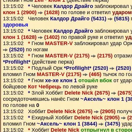
стихий Гном
Zell~ клон 1
(действие перка)
13:15:02
*
Человек
Калдор Драйго
заблокировал 
клон 1 (2900)
(1628)
по голове и ответил
ударом
13:15:02 Человек
Калдор Драйго (5431)
(5815)
здоровья
13:15:02
*
Человек
Калдор Драйго
заблокировал 
клон 1 (1628)
(1402)
по правой руке и ответил
уд
13:15:02
*
Гном
MASTER-V
заблокировал удар Ор
(2520)
по ногам
13:15:02
*
Гном
MASTER-V (2175)
(2175)
отрази
*Profilight*
(действие перка)
13:15:02
*
Подлый Орк
*Profilight* (2520)
(2520)
вломил Гном
MASTER-V (2175)
(465)
тычок по г
13:15:02
*
Гном
xe-xe клон 1
отошёл вбок
от уда
бойцовое
Кот Чебрець
по левой руке
13:15:02
*
Злой Хоббит
Delete Nick (2675)
(2675
сосредоточившись нанёс Гном
~Аксель~ клон 1 (3
по голове на
0
13:15:02 Хоббит
Delete Nick (2675)
(2905)
получ
13:15:02
*
Ехидный Хоббит
Delete Nick (2905)
(2
вломил Гном
~Аксель~ клон 1 (3844)
(3475)
удар
13:15:02
*
Хоббит
Delete Nick
отпрыгнул в сторо