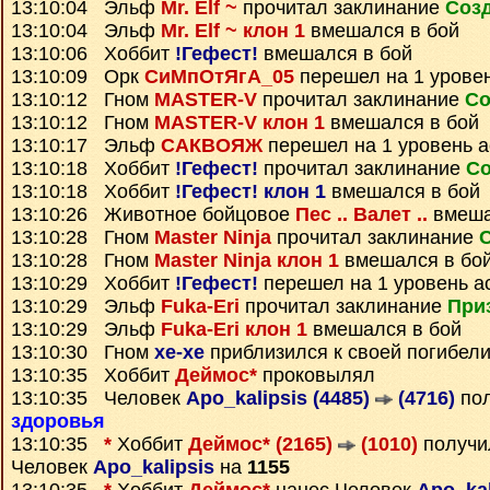
13:10:04 Эльф
Mr. Elf ~
прочитал заклинание
Созд
13:10:04 Эльф
Mr. Elf ~ клон 1
вмешался в бой
13:10:06 Хоббит
!Гефест!
вмешался в бой
13:10:09 Орк
СиМпОтЯгА_05
перешел на 1 урове
13:10:12 Гном
MASTER-V
прочитал заклинание
Со
13:10:12 Гном
MASTER-V клон 1
вмешался в бой
13:10:17 Эльф
САКВОЯЖ
перешел на 1 уровень 
13:10:18 Хоббит
!Гефест!
прочитал заклинание
Со
13:10:18 Хоббит
!Гефест! клон 1
вмешался в бой
13:10:26 Животное бойцовое
Пес .. Валет ..
вмеша
13:10:28 Гном
Master Ninja
прочитал заклинание
13:10:28 Гном
Master Ninja клон 1
вмешался в бо
13:10:29 Хоббит
!Гефест!
перешел на 1 уровень а
13:10:29 Эльф
Fuka-Eri
прочитал заклинание
При
13:10:29 Эльф
Fuka-Eri клон 1
вмешался в бой
13:10:30 Гном
xe-xe
приблизился к своей погибел
13:10:35 Хоббит
Деймос*
проковылял
13:10:35 Человек
Apo_kalipsis (4485)
(4716)
пол
здоровья
13:10:35
*
Хоббит
Деймос* (2165)
(1010)
получ
Человек
Apo_kalipsis
на
1155