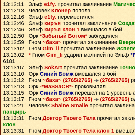
13:12:11 Эльф
e1fy.
прочитал заклинание
Магиче
13:12:13 Человек
Клонер
пополз
13:12:16 Эльф
e1fy.
переместился
13:12:46 Эльф
киръя
прочитал заклинание
Созда
13:12:46 Эльф
киръя клон 1
вмешался в бой
13:12:50 Орк
*Забытый Богом*
заблудился
13:12:59 Гном
~баха~
прочитал заклинание
Веерн
13:13:02 Гном
Gim_li
прочитал заклинание
Испеп
13:13:02
*
Гном
Gim_li
ударил молнией по Эльф
*
6181
13:13:07 Эльф
SokArt
прочитал заклинание
Точно
13:13:10 Орк
Синий Бомж
вмешался в бой
13:13:12 Гном
~баха~ (2765/2765)
(2765/2765)
р
13:13:13 Орк
-*MaSSaCR*-
проковылял
13:13:15 Орк
Синий Бомж
перешел на 1 уровень 
13:13:17 Гном
~баха~ (2765/2765)
(2765/2765)
о
13:13:21 Человек
Shaine Smaile
прочитал заклин
панцирь
13:13:31 Гном
Доктор Твоего Тела
прочитал закл
клон
13:13:31 Гном
Доктор Твоего Тела клон 1
вмешал