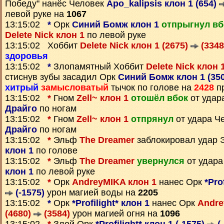
Победу" нанёс Человек
Apo_kalipsis клон 1 (654)
левой руке на
1067
13:15:02
*
Орк
Синий Бомж клон 1
отпрыгнул вб
Delete Nick клон 1
по левой руке
13:15:02 Хоббит
Delete Nick клон 1 (2675)
(3348
здоровья
13:15:02
*
Злопамятный Хоббит
Delete Nick клон 
стиснув зубы засадил Орк
Синий Бомж клон 1 (35
хитрый
замысловатый
тычок по голове на
2428
пр
13:15:02
*
Гном
Zell~ клон 1
отошёл вбок
от удар
Драйго
по ногам
13:15:02
*
Гном
Zell~ клон 1
отпрянул
от удара Ч
Драйго
по ногам
13:15:02
*
Эльф
The Dreamer
заблокировал удар
клон 1
по голове
13:15:02
*
Эльф
The Dreamer
увернулся
от удар
клон 1
по левой руке
13:15:02
*
Орк
AndreyMIKA клон 1
нанес Орк
*Pro
(-1575)
урон магией воды на
2205
13:15:02
*
Орк
*Profilight* клон 1
нанес Орк
Andre
(4680)
(3584)
урон магией огня на
1096