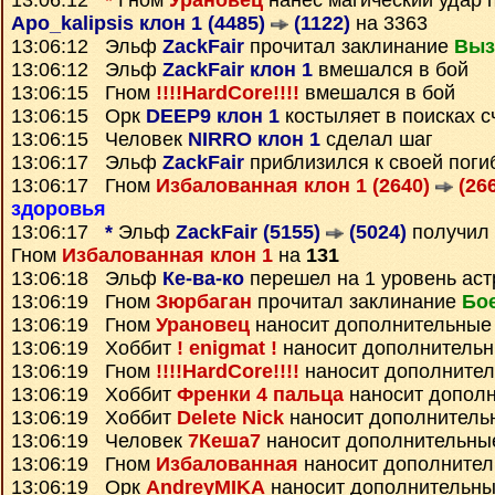
13:06:12
*
Гном
Урановец
нанёс магический удар 
Apo_kalipsis клон 1 (4485)
(1122)
на 3363
13:06:12 Эльф
ZackFair
прочитал заклинание
Выз
13:06:12 Эльф
ZackFair клон 1
вмешался в бой
13:06:15 Гном
!!!!HardCore!!!!
вмешался в бой
13:06:15 Орк
DEEP9 клон 1
костыляет в поисках с
13:06:15 Человек
NIRRO клон 1
сделал шаг
13:06:17 Эльф
ZackFair
приблизился к своей поги
13:06:17 Гном
Избалованная клон 1 (2640)
(266
здоровья
13:06:17
*
Эльф
ZackFair (5155)
(5024)
получил
Гном
Избалованная клон 1
на
131
13:06:18 Эльф
Ке-ва-ко
перешел на 1 уровень ас
13:06:19 Гном
Зюрбаган
прочитал заклинание
Бо
13:06:19 Гном
Урановец
наносит дополнительные
13:06:19 Хоббит
! enigmat !
наносит дополнитель
13:06:19 Гном
!!!!HardCore!!!!
наносит дополните
13:06:19 Хоббит
Френки 4 пальца
наносит допол
13:06:19 Хоббит
Delete Nick
наносит дополнитель
13:06:19 Человек
7Кеша7
наносит дополнительны
13:06:19 Гном
Избалованная
наносит дополнител
13:06:19 Орк
AndreyMIKA
наносит дополнительны