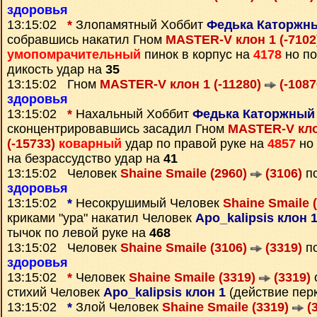
здоровья
13:15:02
*
Злопамятный Хоббит
Федька Каторжны
собравшись накатил Гном
MASTER-V клон 1 (-710
умопомрачительный
пинок в корпус на
4178
но по
дикость удар на
35
13:15:02 Гном
MASTER-V клон 1 (-11280)
(-1087
здоровья
13:15:02
*
Нахальный Хоббит
Федька Каторжный 
сконцентрировавшись засадил Гном
MASTER-V кло
(-15733)
коварный
удар по правой руке на
4857
но 
на безрассудство удар на
41
13:15:02 Человек
Shaine Smaile (2960)
(3106)
по
здоровья
13:15:02
*
Несокрушимый Человек
Shaine Smaile 
криками "ура" накатил Человек
Apo_kalipsis клон 1
тычок по левой руке на
468
13:15:02 Человек
Shaine Smaile (3106)
(3319)
по
здоровья
13:15:02
*
Человек
Shaine Smaile (3319)
(3319)
стихий Человек
Apo_kalipsis клон 1
(действие пер
13:15:02
*
Злой Человек
Shaine Smaile (3319)
(3