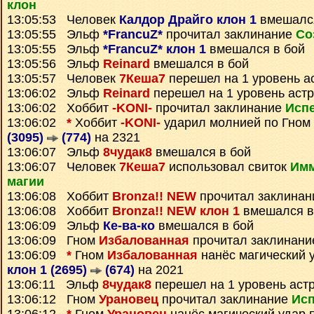
клон
13:05:53 Человек
Калдор Драйго клон 1
вмешался
13:05:55 Эльф
*FrancuZ*
прочитал заклинание
Со
13:05:55 Эльф
*FrancuZ* клон 1
вмешался в бой
13:05:56 Эльф
Reinard
вмешался в бой
13:05:57 Человек
7Кеша7
перешел на 1 уровень а
13:06:02 Эльф
Reinard
перешел на 1 уровень аст
13:06:02 Хоббит
-KONI-
прочитал заклинание
Исп
13:06:02
*
Хоббит
-KONI-
ударил молнией по Гном
(3095)
(774)
на 2321
13:06:07 Эльф
8чудак8
вмешался в бой
13:06:07 Человек
7Кеша7
использовал свиток
Имм
магии
13:06:08 Хоббит
Bronza!! NEW
прочитал заклина
13:06:08 Хоббит
Bronza!! NEW клон 1
вмешался в
13:06:09 Эльф
Ке-ва-ко
вмешался в бой
13:06:09 Гном
Избалованная
прочитал заклинан
13:06:09
*
Гном
Избалованная
нанёс магический 
клон 1 (2695)
(674)
на 2021
13:06:11 Эльф
8чудак8
перешел на 1 уровень аст
13:06:12 Гном
Урановец
прочитал заклинание
Ис