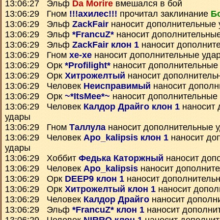
13:06:27 Эльф
Da Morire
вмешался в бой
13:06:29 Гном
!!!ахилес!!!
прочитал заклинание
Б
13:06:29 Эльф
ZackFair
наносит дополнительные 
13:06:29 Эльф
*FrancuZ*
наносит дополнительны
13:06:29 Эльф
ZackFair клон 1
наносит дополнит
13:06:29 Гном
xe-xe
наносит дополнительные уда
13:06:29 Орк
*Profilight*
наносит дополнительные
13:06:29 Орк
Хитрожелтый
наносит дополнитель
13:06:29 Человек
Неисправимый
наносит дополн
13:06:29 Орк
~*ItsMee*~
наносит дополнительные
13:06:29 Человек
Калдор Драйго клон 1
наносит 
удары
13:06:29 Гном
Таллула
наносит дополнительные 
13:06:29 Человек
Apo_kalipsis клон 1
наносит до
удары
13:06:29 Хоббит
Федька Каторжный
наносит доп
13:06:29 Человек
Apo_kalipsis
наносит дополнит
13:06:29 Орк
DEEP9 клон 1
наносит дополнитель
13:06:29 Орк
Хитрожелтый клон 1
наносит допол
13:06:29 Человек
Калдор Драйго
наносит дополн
13:06:29 Эльф
*FrancuZ* клон 1
наносит дополни