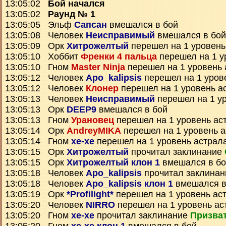
13:05:02
Бой начался
13:05:02
Раунд № 1
13:05:05 Эльф
Сапсан
вмешался в бой
13:05:08 Человек
Неисправимый
вмешался в бой
13:05:09 Орк
Хитрожелтый
перешел на 1 уровень
13:05:10 Хоббит
Френки 4 пальца
перешел на 1 у
13:05:10 Гном
Master Ninja
перешел на 1 уровень 
13:05:12 Человек
Apo_kalipsis
перешел на 1 уров
13:05:12 Человек
Клонер
перешел на 1 уровень а
13:05:13 Человек
Неисправимый
перешел на 1 у
13:05:13 Орк
DEEP9
вмешался в бой
13:05:13 Гном
Урановец
перешел на 1 уровень ас
13:05:14 Орк
AndreyMIKA
перешел на 1 уровень 
13:05:14 Гном
xe-xe
перешел на 1 уровень астрал
13:05:15 Орк
Хитрожелтый
прочитал заклинание
13:05:15 Орк
Хитрожелтый клон 1
вмешался в бо
13:05:18 Человек
Apo_kalipsis
прочитал заклина
13:05:18 Человек
Apo_kalipsis клон 1
вмешался в
13:05:19 Орк
*Profilight*
перешел на 1 уровень ас
13:05:20 Человек
NIRRO
перешел на 1 уровень ас
13:05:20 Гном
xe-xe
прочитал заклинание
Призват