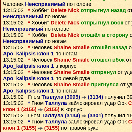
Человек
Неисправимый
по голове
13:15:02
*
Хоббит
Delete Nick
отпрыгнул назад
от
Неисправимый
по ногам
13:15:02
*
Хоббит
Delete Nick
отпрыгнул вбок
от 
Неисправимый
по голове
13:15:02
*
Хоббит
Delete Nick
отошёл в сторону
о
Неисправимый
по ногам
13:15:02
*
Человек
Shaine Smaile
отошёл назад
о
Apo_kalipsis клон 1
по ногам
13:15:02
*
Человек
Shaine Smaile
отошёл вбок
от
Apo_kalipsis клон 1
в корпус
13:15:02
*
Человек
Shaine Smaile
отпрянул
от уд
Apo_kalipsis клон 1
по левой руке
13:15:02
*
Человек
Shaine Smaile
пригнулся
от у
Apo_kalipsis клон 1
по ногам
13:15:02 Гном
Таллула (3095)
(3134)
получил 3
13:15:02
*
Гном
Таллула
заблокировал удар Орк
С
клон 1 (3155)
(3155)
в корпус
13:15:02 Гном
Таллула (3134)
(3301)
получил 1
13:15:02
*
Гном
Таллула
заблокировал удар Орк
С
клон 1 (3155)
(3155)
по правой руке