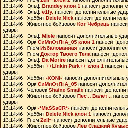
13:14:46 Гном
Zell~ клон 1
наносит дополнительн
13:14:46 Эльф
Brandey клон 1
наносит дополнит
13:14:46 Эльф
e1fy.
наносит дополнительные уда
13:14:46 Хоббит
Delete Nick
наносит дополнитель
13:14:46 Животное бойцовое
Кот Чебрець
наноси
удары
13:14:46 Эльф
Miele
наносит дополнительные уд
13:14:46 Орк
СиМпОтЯгА_05 клон 1
наносит доп
13:14:46 Гном
Избалованная
наносит дополнител
13:14:46 Гном
Доктор Твоего Тела
наносит допол
13:14:46 Эльф
Da Morire
наносит дополнительные
13:14:46 Хоббит
++Linkin Park++ клон 1
наносит 
удары
13:14:46 Хоббит
-KONI-
наносит дополнительные 
13:14:46 Орк
СиМпОтЯгА_05
наносит дополнител
13:14:46 Человек
Shaine Smaile
наносит дополни
13:14:46 Животное бойцовое
Пес .. Валет ..
нанос
удары
13:14:46 Орк
-*MaSSaCR*-
наносит дополнительн
13:14:46 Хоббит
Delete Nick клон 1
наносит допол
13:14:46 Гном
Zell~
наносит дополнительные уда
13:14:46 Животное бойцовое
Лев Сладкий Кумы