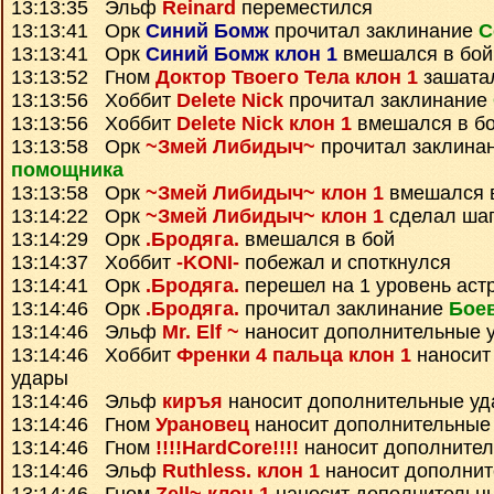
13:13:35 Эльф
Reinard
переместился
13:13:41 Орк
Синий Бомж
прочитал заклинание
С
13:13:41 Орк
Синий Бомж клон 1
вмешался в бой
13:13:52 Гном
Доктор Твоего Тела клон 1
зашата
13:13:56 Хоббит
Delete Nick
прочитал заклинание
13:13:56 Хоббит
Delete Nick клон 1
вмешался в б
13:13:58 Орк
~Змей Либидыч~
прочитал заклина
помощника
13:13:58 Орк
~Змей Либидыч~ клон 1
вмешался 
13:14:22 Орк
~Змей Либидыч~ клон 1
сделал ша
13:14:29 Орк
.Бродяга.
вмешался в бой
13:14:37 Хоббит
-KONI-
побежал и споткнулся
13:14:41 Орк
.Бродяга.
перешел на 1 уровень аст
13:14:46 Орк
.Бродяга.
прочитал заклинание
Бое
13:14:46 Эльф
Mr. Elf ~
наносит дополнительные 
13:14:46 Хоббит
Френки 4 пальца клон 1
наносит
удары
13:14:46 Эльф
киръя
наносит дополнительные у
13:14:46 Гном
Урановец
наносит дополнительные
13:14:46 Гном
!!!!HardCore!!!!
наносит дополните
13:14:46 Эльф
Ruthless. клон 1
наносит дополнит