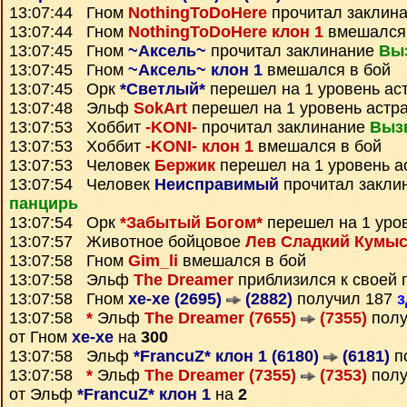
13:07:44 Гном
NothingToDoHere
прочитал заклин
13:07:44 Гном
NothingToDoHere клон 1
вмешался 
13:07:45 Гном
~Аксель~
прочитал заклинание
Вы
13:07:45 Гном
~Аксель~ клон 1
вмешался в бой
13:07:45 Орк
*Светлый*
перешел на 1 уровень ас
13:07:48 Эльф
SokArt
перешел на 1 уровень астр
13:07:53 Хоббит
-KONI-
прочитал заклинание
Выз
13:07:53 Хоббит
-KONI- клон 1
вмешался в бой
13:07:53 Человек
Бержик
перешел на 1 уровень а
13:07:54 Человек
Неисправимый
прочитал закли
панцирь
13:07:54 Орк
*Забытый Богом*
перешел на 1 уро
13:07:57 Животное бойцовое
Лев Сладкий Кумы
13:07:58 Гном
Gim_li
вмешался в бой
13:07:58 Эльф
The Dreamer
приблизился к своей 
13:07:58 Гном
xe-xe (2695)
(2882)
получил 187
з
13:07:58
*
Эльф
The Dreamer (7655)
(7355)
пол
от Гном
xe-xe
на
300
13:07:58 Эльф
*FrancuZ* клон 1 (6180)
(6181)
п
13:07:58
*
Эльф
The Dreamer (7355)
(7353)
пол
от Эльф
*FrancuZ* клон 1
на
2