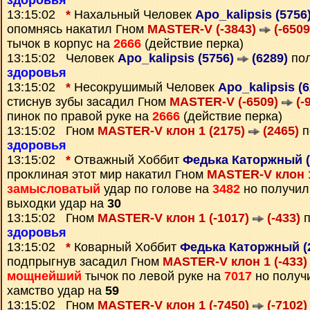
здоровья
13:15:02
*
Нахальный Человек
Apo_kalipsis (5756
опомнясь накатил Гном
MASTER-V (-3843)
(-6509
тычок в корпус на
2666
(действие перка)
13:15:02 Человек
Apo_kalipsis (5756)
(6289)
пол
здоровья
13:15:02
*
Несокрушимый Человек
Apo_kalipsis (
стиснув зубы засадил Гном
MASTER-V (-6509)
(-
пинок по правой руке на
2666
(действие перка)
13:15:02 Гном
MASTER-V клон 1 (2175)
(2465)
п
здоровья
13:15:02
*
Отважный Хоббит
Федька Каторжный (
проклиная этот мир накатил Гном
MASTER-V клон 1
замысловатый
удар по голове на
3482
но получил
выходки удар на
30
13:15:02 Гном
MASTER-V клон 1 (-1017)
(-433)
п
здоровья
13:15:02
*
Коварный Хоббит
Федька Каторжный (
подпрыгнув засадил Гном
MASTER-V клон 1 (-433
мощнейший
тычок по левой руке на
7017
но получ
хамство удар на
59
13:15:02 Гном
MASTER-V клон 1 (-7450)
(-7102)