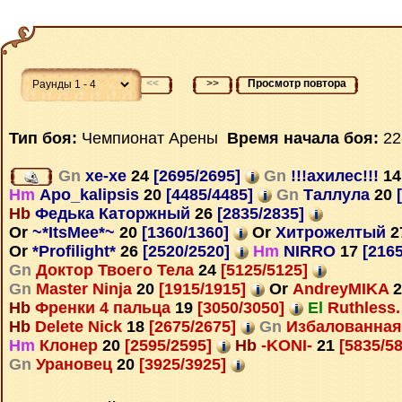
<<
>>
Просмотр повтора
Тип боя:
Чемпионат Арены
Время начала боя:
22
Gn
xe-xe
24
[2695/2695]
Gn
!!!ахилес!!!
14
Hm
Apo_kalipsis
20
[4485/4485]
Gn
Таллула
20
[
Hb
Федька Каторжный
26
[2835/2835]
Or
~*ItsMee*~
20
[1360/1360]
Or
Хитрожелтый
2
Or
*Profilight*
26
[2520/2520]
Hm
NIRRO
17
[2165
Gn
Доктор Твоего Тела
24
[5125/5125]
Gn
Master Ninja
20
[1915/1915]
Or
AndreyMIKA
2
Hb
Френки 4 пальца
19
[3050/3050]
El
Ruthless
Hb
Delete Nick
18
[2675/2675]
Gn
Избалованна
Hm
Клонер
20
[2595/2595]
Hb
-KONI-
21
[5835/5
Gn
Урановец
20
[3925/3925]