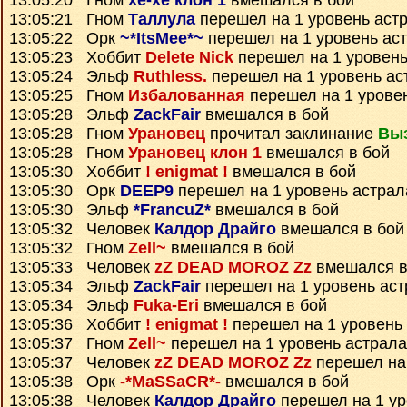
13:05:20 Гном
xe-xe клон 1
вмешался в бой
13:05:21 Гном
Таллула
перешел на 1 уровень аст
13:05:22 Орк
~*ItsMee*~
перешел на 1 уровень ас
13:05:23 Хоббит
Delete Nick
перешел на 1 уровень
13:05:24 Эльф
Ruthless.
перешел на 1 уровень ас
13:05:25 Гном
Избалованная
перешел на 1 урове
13:05:28 Эльф
ZackFair
вмешался в бой
13:05:28 Гном
Урановец
прочитал заклинание
Вы
13:05:28 Гном
Урановец клон 1
вмешался в бой
13:05:30 Хоббит
! enigmat !
вмешался в бой
13:05:30 Орк
DEEP9
перешел на 1 уровень астрал
13:05:30 Эльф
*FrancuZ*
вмешался в бой
13:05:32 Человек
Калдор Драйго
вмешался в бой
13:05:32 Гном
Zell~
вмешался в бой
13:05:33 Человек
zZ DEAD MOROZ Zz
вмешался в
13:05:34 Эльф
ZackFair
перешел на 1 уровень ас
13:05:34 Эльф
Fuka-Eri
вмешался в бой
13:05:36 Хоббит
! enigmat !
перешел на 1 уровень
13:05:37 Гном
Zell~
перешел на 1 уровень астрала
13:05:37 Человек
zZ DEAD MOROZ Zz
перешел на 
13:05:38 Орк
-*MaSSaCR*-
вмешался в бой
13:05:38 Человек
Калдор Драйго
перешел на 1 ур