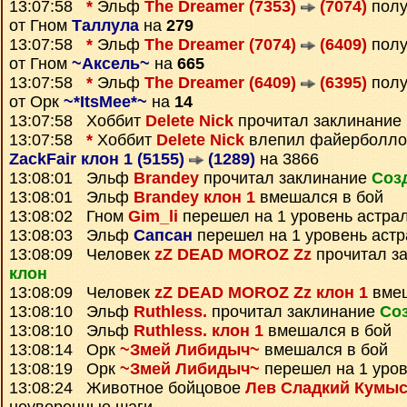
13:07:58
*
Эльф
The Dreamer (7353)
(7074)
пол
от Гном
Таллула
на
279
13:07:58
*
Эльф
The Dreamer (7074)
(6409)
пол
от Гном
~Аксель~
на
665
13:07:58
*
Эльф
The Dreamer (6409)
(6395)
пол
от Орк
~*ItsMee*~
на
14
13:07:58 Хоббит
Delete Nick
прочитал заклинание
13:07:58
*
Хоббит
Delete Nick
влепил файерболло
ZackFair клон 1 (5155)
(1289)
на 3866
13:08:01 Эльф
Brandey
прочитал заклинание
Соз
13:08:01 Эльф
Brandey клон 1
вмешался в бой
13:08:02 Гном
Gim_li
перешел на 1 уровень астра
13:08:03 Эльф
Сапсан
перешел на 1 уровень аст
13:08:09 Человек
zZ DEAD MOROZ Zz
прочитал з
клон
13:08:09 Человек
zZ DEAD MOROZ Zz клон 1
вмеш
13:08:10 Эльф
Ruthless.
прочитал заклинание
Со
13:08:10 Эльф
Ruthless. клон 1
вмешался в бой
13:08:14 Орк
~Змей Либидыч~
вмешался в бой
13:08:19 Орк
~Змей Либидыч~
перешел на 1 уров
13:08:24 Животное бойцовое
Лев Сладкий Кумы