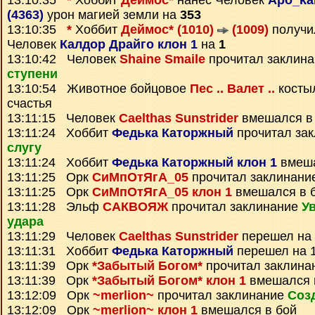
13:10:35
*
Хоббит
Деймос*
нанес Человек
Apo_kal
(4363)
урон магией земли на
353
13:10:35
*
Хоббит
Деймос* (1010)
(1009)
получ
Человек
Калдор Драйго клон 1
на
1
13:10:42 Человек
Shaine Smaile
прочитал заклин
ступени
13:10:54 Животное бойцовое
Пес .. Валет ..
костыл
счастья
13:11:15 Человек
Caelthas Sunstrider
вмешался в
13:11:24 Хоббит
Федька Каторжный
прочитал за
слугу
13:11:24 Хоббит
Федька Каторжный клон 1
вмеша
13:11:25 Орк
СиМпОтЯгА_05
прочитал заклинани
13:11:25 Орк
СиМпОтЯгА_05 клон 1
вмешался в 
13:11:28 Эльф
САКВОЯЖ
прочитал заклинание
У
удара
13:11:29 Человек
Caelthas Sunstrider
перешел на 
13:11:31 Хоббит
Федька Каторжный
перешел на 1
13:11:39 Орк
*Забытый Богом*
прочитал заклина
13:11:39 Орк
*Забытый Богом* клон 1
вмешался 
13:12:09 Орк
~merlion~
прочитал заклинание
Соз
13:12:09 Орк
~merlion~ клон 1
вмешался в бой