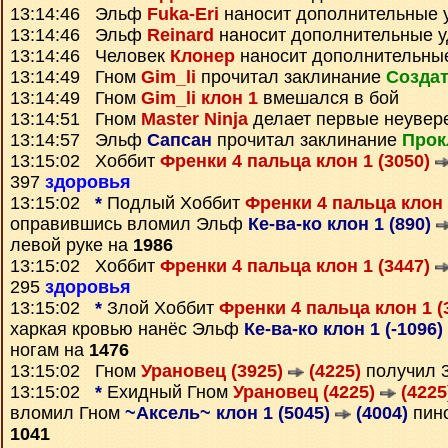
13:14:46 Эльф
Fuka-Eri
наносит дополнительные 
13:14:46 Эльф
Reinard
наносит дополнительные 
13:14:46 Человек
Клонер
наносит дополнительны
13:14:49 Гном
Gim_li
прочитал заклинание
Создат
13:14:49 Гном
Gim_li клон 1
вмешался в бой
13:14:51 Гном
Master Ninja
делает первые неувер
13:14:57 Эльф
Сапсан
прочитал заклинание
Прок
13:15:02 Хоббит
Френки 4 пальца клон 1 (3050)
397
здоровья
13:15:02
*
Подлый Хоббит
Френки 4 пальца клон 
оправившись вломил Эльф
Ке-ва-ко клон 1 (890)
левой руке на
1986
13:15:02 Хоббит
Френки 4 пальца клон 1 (3447)
295
здоровья
13:15:02
*
Злой Хоббит
Френки 4 пальца клон 1 (
харкая кровью нанёс Эльф
Ке-ва-ко клон 1 (-1096)
ногам на
1476
13:15:02 Гном
Урановец (3925)
(4225)
получил 
13:15:02
*
Ехидный Гном
Урановец (4225)
(4225
вломил Гном
~Аксель~ клон 1 (5045)
(4004)
пино
1041