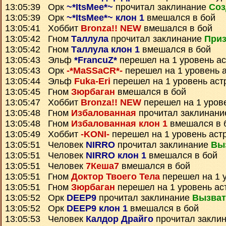
13:05:39 Орк
~*ItsMee*~
прочитал заклинание
Соз
13:05:39 Орк
~*ItsMee*~ клон 1
вмешался в бой
13:05:41 Хоббит
Bronza!! NEW
вмешался в бой
13:05:42 Гном
Таллула
прочитал заклинание
Приз
13:05:42 Гном
Таллула клон 1
вмешался в бой
13:05:43 Эльф
*FrancuZ*
перешел на 1 уровень а
13:05:43 Орк
-*MaSSaCR*-
перешел на 1 уровень 
13:05:44 Эльф
Fuka-Eri
перешел на 1 уровень аст
13:05:45 Гном
Зюрбаган
вмешался в бой
13:05:47 Хоббит
Bronza!! NEW
перешел на 1 уров
13:05:48 Гном
Избалованная
прочитал заклинан
13:05:48 Гном
Избалованная клон 1
вмешался в 
13:05:49 Хоббит
-KONI-
перешел на 1 уровень аст
13:05:51 Человек
NIRRO
прочитал заклинание
Вы
13:05:51 Человек
NIRRO клон 1
вмешался в бой
13:05:51 Человек
7Кеша7
вмешался в бой
13:05:51 Гном
Доктор Твоего Тела
перешел на 1 
13:05:51 Гном
Зюрбаган
перешел на 1 уровень ас
13:05:52 Орк
DEEP9
прочитал заклинание
Вызват
13:05:52 Орк
DEEP9 клон 1
вмешался в бой
13:05:53 Человек
Калдор Драйго
прочитал закли