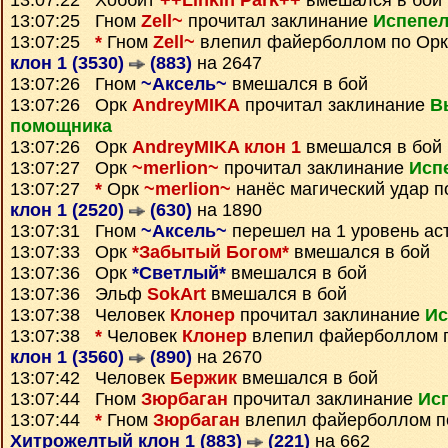
13:07:22 Хоббит
++Linkin Park++
вмешался в бой
13:07:25 Гном
Zell~
прочитал заклинание
Испепе
13:07:25
*
Гном
Zell~
влепил файерболлом по Ор
клон 1 (3530)
(883)
на 2647
13:07:26 Гном
~Аксель~
вмешался в бой
13:07:26 Орк
AndreyMIKA
прочитал заклинание
В
помощника
13:07:26 Орк
AndreyMIKA клон 1
вмешался в бой
13:07:27 Орк
~merlion~
прочитал заклинание
Исп
13:07:27
*
Орк
~merlion~
нанёс магический удар 
клон 1 (2520)
(630)
на 1890
13:07:31 Гном
~Аксель~
перешел на 1 уровень ас
13:07:33 Орк
*Забытый Богом*
вмешался в бой
13:07:36 Орк
*Светлый*
вмешался в бой
13:07:36 Эльф
SokArt
вмешался в бой
13:07:38 Человек
Клонер
прочитал заклинание
Ис
13:07:38
*
Человек
Клонер
влепил файерболлом 
клон 1 (3560)
(890)
на 2670
13:07:42 Человек
Бержик
вмешался в бой
13:07:44 Гном
Зюрбаган
прочитал заклинание
Ис
13:07:44
*
Гном
Зюрбаган
влепил файерболлом п
Хитрожелтый клон 1 (883)
(221)
на 662