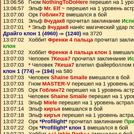
13:06:56 Гном
NothingToDoHere
перешел на 1 уро
13:06:57 Эльф
Mr. Elf ~
перешел на 1 уровень аст
13:07:00 Орк
Гоблин72
вмешался в бой
13:07:01 Эльф
8чудак8
прочитал заклинание
Исп
13:07:01
*
Эльф
8чудак8
нанёс магический удар п
Драйго клон 1 (4960)
(1240)
на 3720
13:07:02 Хоббит
Френки 4 пальца
прочитал закл
клон
13:07:02 Хоббит
Френки 4 пальца клон 1
вмешалс
13:07:03 Человек
7Кеша7
прочитал заклинание
Ис
13:07:03
*
Человек
7Кеша7
влепил файерболлом 
клон 1 (774)
(194)
на 580
13:07:03 Человек
Shaine Smaile
вмешался в бой
13:07:03 Гном
MASTER-V
перешел на 1 уровень а
13:07:05 Орк
Гоблин72
перешел на 1 уровень аст
13:07:11 Человек
Shaine Smaile
перешел на 1 уро
13:07:11 Эльф
Miele
перешел на 1 уровень астрал
13:07:14 Эльф
киръя
вмешался в бой
13:07:18 Эльф
киръя
перешел на 1 уровень астр
13:07:22 Орк
*Profilight*
прочитал заклинание
При
13:07:22 Орк
*Profilight* клон 1
вмешался в бой