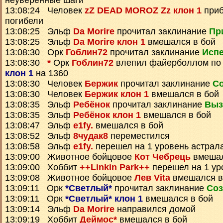
неуверенные шаги
13:08:24 Человек
zZ DEAD MOROZ Zz клон 1
приб
погибели
13:08:25 Эльф
Da Morire
прочитал заклинание
Пр
13:08:25 Эльф
Da Morire клон 1
вмешался в бой
13:08:30 Орк
Гоблин72
прочитал заклинание
Исп
13:08:30
*
Орк
Гоблин72
влепил файерболлом по
клон 1
на 1360
13:08:30 Человек
Бержик
прочитал заклинание
Со
13:08:30 Человек
Бержик клон 1
вмешался в бой
13:08:35 Эльф
Ребёнок
прочитал заклинание
Выз
13:08:35 Эльф
Ребёнок клон 1
вмешался в бой
13:08:47 Эльф
e1fy.
вмешался в бой
13:08:52 Эльф
8чудак8
переместился
13:08:58 Эльф
e1fy.
перешел на 1 уровень астрал
13:09:00 Животное бойцовое
Кот Чебрець
вмешал
13:09:00 Хоббит
++Linkin Park++
перешел на 1 ур
13:09:08 Животное бойцовое
Лев Vita
вмешался в
13:09:11 Орк
*Светлый*
прочитал заклинание
Соз
13:09:11 Орк
*Светлый* клон 1
вмешался в бой
13:09:14 Эльф
Da Morire
направился домой
13:09:19 Хоббит
Деймос*
вмешался в бой