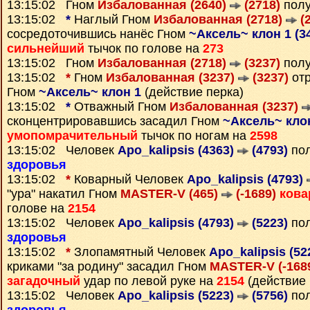
13:15:02 Гном
Избалованная (2640)
(2718)
полу
13:15:02
*
Наглый Гном
Избалованная (2718)
(2
сосредоточившись нанёс Гном
~Аксель~ клон 1 (3
сильнейший
тычок по голове на
273
13:15:02 Гном
Избалованная (2718)
(3237)
полу
13:15:02
*
Гном
Избалованная (3237)
(3237)
отр
Гном
~Аксель~ клон 1
(действие перка)
13:15:02
*
Отважный Гном
Избалованная (3237)
сконцентрировавшись засадил Гном
~Аксель~ клон
умопомрачительный
тычок по ногам на
2598
13:15:02 Человек
Apo_kalipsis (4363)
(4793)
пол
здоровья
13:15:02
*
Коварный Человек
Apo_kalipsis (4793)
"ура" накатил Гном
MASTER-V (465)
(-1689)
ков
голове на
2154
13:15:02 Человек
Apo_kalipsis (4793)
(5223)
пол
здоровья
13:15:02
*
Злопамятный Человек
Apo_kalipsis (52
криками "за родину" засадил Гном
MASTER-V (-168
загадочный
удар по левой руке на
2154
(действие 
13:15:02 Человек
Apo_kalipsis (5223)
(5756)
пол