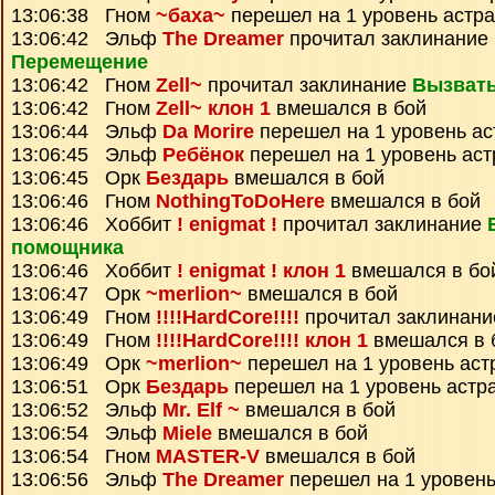
13:06:38 Гном
~баха~
перешел на 1 уровень астр
13:06:42 Эльф
The Dreamer
прочитал заклинание
Перемещение
13:06:42 Гном
Zell~
прочитал заклинание
Вызват
13:06:42 Гном
Zell~ клон 1
вмешался в бой
13:06:44 Эльф
Da Morire
перешел на 1 уровень ас
13:06:45 Эльф
Ребёнок
перешел на 1 уровень ас
13:06:45 Орк
Бездарь
вмешался в бой
13:06:46 Гном
NothingToDoHere
вмешался в бой
13:06:46 Хоббит
! enigmat !
прочитал заклинание
помощника
13:06:46 Хоббит
! enigmat ! клон 1
вмешался в бо
13:06:47 Орк
~merlion~
вмешался в бой
13:06:49 Гном
!!!!HardCore!!!!
прочитал заклинан
13:06:49 Гном
!!!!HardCore!!!! клон 1
вмешался в 
13:06:49 Орк
~merlion~
перешел на 1 уровень аст
13:06:51 Орк
Бездарь
перешел на 1 уровень астр
13:06:52 Эльф
Mr. Elf ~
вмешался в бой
13:06:54 Эльф
Miele
вмешался в бой
13:06:54 Гном
MASTER-V
вмешался в бой
13:06:56 Эльф
The Dreamer
перешел на 1 уровень