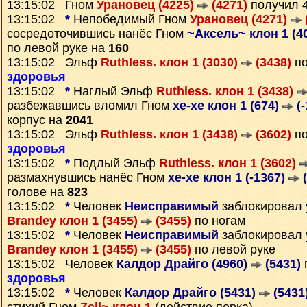
13:15:02 Гном
Урановец (4225)
(4271)
получил 
13:15:02
*
Непобедимый Гном
Урановец (4271)
сосредоточившись нанёс Гном
~Аксель~ клон 1 (4
по левой руке на
160
13:15:02 Эльф
Ruthless. клон 1 (3030)
(3438)
по
здоровья
13:15:02
*
Наглый Эльф
Ruthless. клон 1 (3438)
разбежавшись вломил Гном
xe-xe клон 1 (674)
(-
корпус на
2041
13:15:02 Эльф
Ruthless. клон 1 (3438)
(3602)
по
здоровья
13:15:02
*
Подлый Эльф
Ruthless. клон 1 (3602)
размахнувшись нанёс Гном
xe-xe клон 1 (-1367)
(
голове на
823
13:15:02
*
Человек
Неисправимый
заблокировал 
Brandey клон 1 (3455)
(3455)
по ногам
13:15:02
*
Человек
Неисправимый
заблокировал 
Brandey клон 1 (3455)
(3455)
по левой руке
13:15:02 Человек
Калдор Драйго (4960)
(5431)
здоровья
13:15:02
*
Человек
Калдор Драйго (5431)
(5431