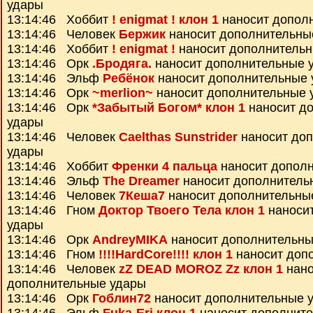
удары
13:14:46 Хоббит
! enigmat ! клон 1
наносит допол
13:14:46 Человек
Бержик
наносит дополнительны
13:14:46 Хоббит
! enigmat !
наносит дополнитель
13:14:46 Орк
.Бродяга.
наносит дополнительные 
13:14:46 Эльф
Ребёнок
наносит дополнительные 
13:14:46 Орк
~merlion~
наносит дополнительные 
13:14:46 Орк
*Забытый Богом* клон 1
наносит д
удары
13:14:46 Человек
Caelthas Sunstrider
наносит до
удары
13:14:46 Хоббит
Френки 4 пальца
наносит допол
13:14:46 Эльф
The Dreamer
наносит дополнитель
13:14:46 Человек
7Кеша7
наносит дополнительны
13:14:46 Гном
Доктор Твоего Тела клон 1
наноси
удары
13:14:46 Орк
AndreyMIKA
наносит дополнительны
13:14:46 Гном
!!!!HardCore!!!! клон 1
наносит доп
13:14:46 Человек
zZ DEAD MOROZ Zz клон 1
нано
дополнительные удары
13:14:46 Орк
Гоблин72
наносит дополнительные 