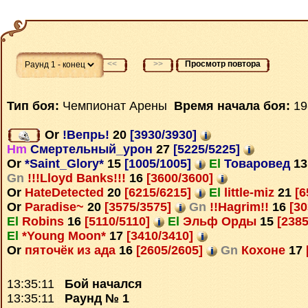
<<
>>
Просмотр повтора
Тип боя:
Чемпионат Арены
Время начала боя:
19
Or
!Вепрь!
20
[3930/3930]
Hm
Смертельный_урон
27
[5225/5225]
Or
*Saint_Glory*
15
[1005/1005]
El
Товаровед
13
Gn
!!!Lloyd Banks!!!
16
[3600/3600]
Or
HateDetected
20
[6215/6215]
El
little-miz
21
[6
Or
Paradise~
20
[3575/3575]
Gn
!!Hagrim!!
16
[30
El
Robins
16
[5110/5110]
El
Эльф Орды
15
[2385
El
*Young Moon*
17
[3410/3410]
Or
пяточёк из ада
16
[2605/2605]
Gn
Кохоне
17
13:35:11
Бой начался
13:35:11
Раунд № 1