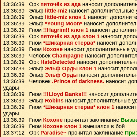
13:36:39 Орк
пяточёк из ада
наносит дополнител
13:36:39 Эльф
little-miz
наносит дополнительные 
13:36:39 Эльф
little-miz клон 1
наносит дополнит
13:36:39 Эльф
*Young Moon*
наносит дополнител
13:36:39 Гном
!!Hagrim!! клон 1
наносит дополнит
13:36:39 Орк
пяточёк из ада клон 1
наносит допо
13:36:39 Гном
*Шикарная стерва*
наносит допол
13:36:39 Гном
Кохоне
наносит дополнительные у
13:36:39 Человек
Champagne
наносит дополните
13:36:39 Орк
HateDetected
наносит дополнительн
13:36:39 Эльф
Эльф Орды клон 1
наносит допол
13:36:39 Эльф
Эльф Орды
наносит дополнитель
13:36:39 Человек
.Prince of darkness.
наносит до
удары
13:36:39 Гном
!!!Lloyd Banks!!!
наносит дополнит
13:36:39 Эльф
Robins
наносит дополнительные у
13:36:39 Гном
*Шикарная стерва* клон 1
наносит
удары
13:36:39 Гном
Кохоне
прочитал заклинание
Вызв
13:36:39 Гном
Кохоне клон 1
вмешался в бой
13:37:12 Орк
Paradise~
прочитал заклинание
Приз