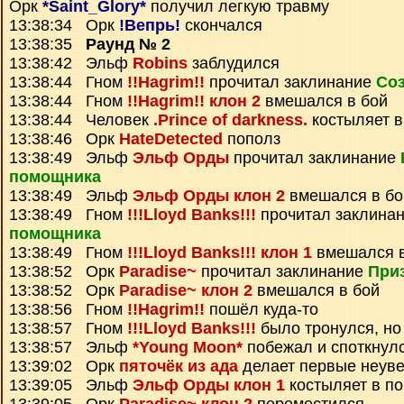
Орк
*Saint_Glory*
получил легкую травму
13:38:34 Орк
!Вепрь!
скончался
13:38:35
Раунд № 2
13:38:42 Эльф
Robins
заблудился
13:38:44 Гном
!!Hagrim!!
прочитал заклинание
Соз
13:38:44 Гном
!!Hagrim!! клон 2
вмешался в бой
13:38:44 Человек
.Prince of darkness.
костыляет в
13:38:46 Орк
HateDetected
пополз
13:38:49 Эльф
Эльф Орды
прочитал заклинание
помощника
13:38:49 Эльф
Эльф Орды клон 2
вмешался в бо
13:38:49 Гном
!!!Lloyd Banks!!!
прочитал заклина
помощника
13:38:49 Гном
!!!Lloyd Banks!!! клон 1
вмешался в
13:38:52 Орк
Paradise~
прочитал заклинание
Приз
13:38:52 Орк
Paradise~ клон 2
вмешался в бой
13:38:56 Гном
!!Hagrim!!
пошёл куда-то
13:38:57 Гном
!!!Lloyd Banks!!!
было тронулся, но
13:38:57 Эльф
*Young Moon*
побежал и споткнул
13:39:02 Орк
пяточёк из ада
делает первые неув
13:39:05 Эльф
Эльф Орды клон 1
костыляет в по