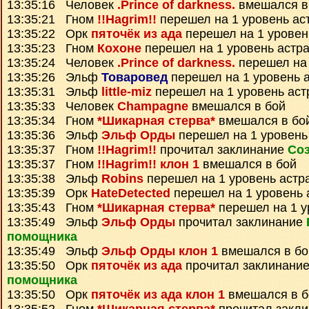
13:35:16 Человек
.Prince of darkness.
вмешался в
13:35:21 Гном
!!Hagrim!!
перешел на 1 уровень ас
13:35:22 Орк
пяточёк из ада
перешел на 1 уровен
13:35:23 Гном
Кохоне
перешел на 1 уровень астр
13:35:24 Человек
.Prince of darkness.
перешел на 
13:35:26 Эльф
Товаровед
перешел на 1 уровень 
13:35:31 Эльф
little-miz
перешел на 1 уровень аст
13:35:33 Человек
Champagne
вмешался в бой
13:35:34 Гном
*Шикарная стерва*
вмешался в бо
13:35:36 Эльф
Эльф Орды
перешел на 1 уровень
13:35:37 Гном
!!Hagrim!!
прочитал заклинание
Соз
13:35:37 Гном
!!Hagrim!! клон 1
вмешался в бой
13:35:38 Эльф
Robins
перешел на 1 уровень астр
13:35:39 Орк
HateDetected
перешел на 1 уровень 
13:35:43 Гном
*Шикарная стерва*
перешел на 1 у
13:35:49 Эльф
Эльф Орды
прочитал заклинание
помощника
13:35:49 Эльф
Эльф Орды клон 1
вмешался в бо
13:35:50 Орк
пяточёк из ада
прочитал заклинани
помощника
13:35:50 Орк
пяточёк из ада клон 1
вмешался в б