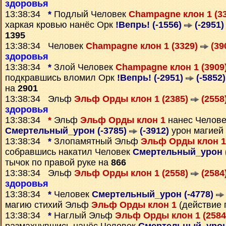
здоровья
13:38:34
*
Подлый Человек
Champagne клон 1 (3
харкая кровью нанёс Орк
!Вепрь! (-1556)
(-2951)
1395
13:38:34 Человек
Champagne клон 1 (3329)
(39
здоровья
13:38:34
*
Злой Человек
Champagne клон 1 (3909
подкравшись вломил Орк
!Вепрь! (-2951)
(-5852)
на
2901
13:38:34 Эльф
Эльф Орды клон 1 (2385)
(2558
здоровья
13:38:34
*
Эльф
Эльф Орды клон 1
нанес Челове
Смертельный_урон (-3785)
(-3912)
урон магией
13:38:34
*
Злопамятный Эльф
Эльф Орды клон 1
собравшись накатил Человек
Смертельный_урон (
тычок по правой руке на
866
13:38:34 Эльф
Эльф Орды клон 1 (2558)
(2584
здоровья
13:38:34
*
Человек
Смертельный_урон (-4778)
магию стихий Эльф
Эльф Орды клон 1
(действие 
13:38:34
*
Наглый Эльф
Эльф Орды клон 1 (258