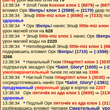
(6879)
урон магией огня на
76
13:38:34
*
Злой Гном
Кохоне клон 1 (6879)
(687
вломил Орк
!Вепрь! клон 1 (2569)
(2170)
удар по
13:38:34 Эльф
little-miz клон 1 (6580)
(7233)
пол
здоровья
13:38:34
*
Орк
!Вепрь!
нанес Эльф
little-miz клон
урон магией огня на
628
13:38:34
*
Эльф
little-miz клон 1
нанес Орк
!Вепрь
урон магией воды на
2220
13:38:34
*
Непобедимый Эльф
little-miz клон 1 (6
подкравшись вломил Орк
!Вепрь! (1710)
(-1556)
3266
13:38:34
*
Нахальный Гном
!!Hagrim!! клон 1 (303
подпрыгнув засадил Орк
*Saint_Glory* (1005)
(-2
умопомрачительный
тычок по ногам на
3386
13:38:34
*
Наглый Гном
!!Hagrim!! клон 1 (3035)
сосредоточившись нанёс Орк
*Saint_Glory* (-2381)
продуманный
уверенный
удар в корпус на
2207
13:38:34 Орк
пяточёк из ада клон 1 (2605)
(313
здоровья
13:38:34
*
Подлый Орк
пяточёк из ада клон 1 (31
разбежавшись вломил Человек
Смертельный_урон