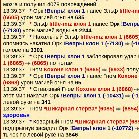
мозга и получил 4079 повреждений
13:39:37
*
Орк
!Вепрь! клон 1
нанес Эльф
little-
(6605)
урон магией огня на
635
13:39:37
*
Эльф
little-miz клон 1
нанес Орк
!Вепрь
(-7130)
урон магией воды на
2244
13:39:37
*
Нахальный Эльф
little-miz клон 1 (6605
опомнясь накатил Орк
!Вепрь! клон 1 (-7130)
(-1
голове на
3301
13:39:37
*
Орк
!Вепрь! клон 1
заблокировал удар
1 (6865)
(6865)
по ногам
13:39:37 Гном
Кохоне клон 1 (6865)
(6933)
полу
13:39:37
*
Орк
!Вепрь! клон 1
нанес Гном
Кохоне 
(6868)
урон магией огня на
65
13:39:37
*
Отважный Гном
Кохоне клон 1 (6868)
этот мир накатил Орк
!Вепрь! клон 1 (-10431)
(-1
левой руке на
341
13:39:37 Гном
*Шикарная стерва* (6085)
(6854)
здоровья
13:39:37
*
Коварный Гном
*Шикарная стерва* (68
подпрыгнув засадил Орк
!Вепрь! клон 1 (-10772)
тычок по левой руке на
3846