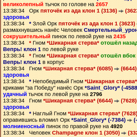
великолепный
тычок по голове на
2657
13:38:34 Орк
пяточёк из ада клон 1 (3136)
(362
здоровья
13:38:34
*
Злой Орк
пяточёк из ада клон 1 (3623)
размахнувшись нанёс Человек
Смертельный_урон
сокрушительный
пинок по левой руке на
2435
13:38:34
*
Гном
*Шикарная стерва*
отошёл наза
Вепрь! клон 1
по левой руке
13:38:34
*
Гном
*Шикарная стерва*
отошёл вбок
Вепрь! клон 1
в корпус
13:38:34 Гном
*Шикарная стерва* (6085)
(6644)
здоровья
13:38:34
*
Непобедимый Гном
*Шикарная стерва*
криками "за Победу" нанёс Орк
*Saint_Glory* (-458
удачный
тычок по левой руке на
2796
13:38:34 Гном
*Шикарная стерва* (6644)
(7628)
здоровья
13:38:34
*
Наглый Гном
*Шикарная стерва* (7628
оправившись вломил Орк
*Saint_Glory* (-7384)
(
молниеносный
пинок по правой руке на
4920
13:38:34 Человек
Champagne клон 1 (3050)
(33