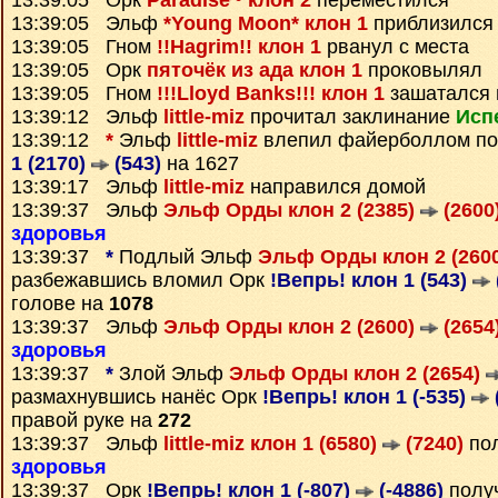
13:39:05 Орк
Paradise~ клон 2
переместился
13:39:05 Эльф
*Young Moon* клон 1
приблизился 
13:39:05 Гном
!!Hagrim!! клон 1
рванул с места
13:39:05 Орк
пяточёк из ада клон 1
проковылял
13:39:05 Гном
!!!Lloyd Banks!!! клон 1
зашатался 
13:39:12 Эльф
little-miz
прочитал заклинание
Исп
13:39:12
*
Эльф
little-miz
влепил файерболлом п
1 (2170)
(543)
на 1627
13:39:17 Эльф
little-miz
направился домой
13:39:37 Эльф
Эльф Орды клон 2 (2385)
(2600
здоровья
13:39:37
*
Подлый Эльф
Эльф Орды клон 2 (260
разбежавшись вломил Орк
!Вепрь! клон 1 (543)
голове на
1078
13:39:37 Эльф
Эльф Орды клон 2 (2600)
(2654
здоровья
13:39:37
*
Злой Эльф
Эльф Орды клон 2 (2654)
размахнувшись нанёс Орк
!Вепрь! клон 1 (-535)
правой руке на
272
13:39:37 Эльф
little-miz клон 1 (6580)
(7240)
пол
здоровья
13:39:37 Орк
!Вепрь! клон 1 (-807)
(-4886)
получ