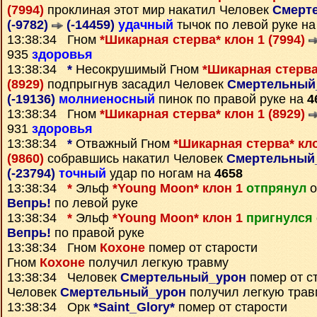
(7994)
проклиная этот мир накатил Человек
Смерт
(-9782)
(-14459)
удачный
тычок по левой руке н
13:38:34 Гном
*Шикарная стерва* клон 1 (7994)
935
здоровья
13:38:34
*
Несокрушимый Гном
*Шикарная стерва*
(8929)
подпрыгнув засадил Человек
Смертельный_
(-19136)
молниеносный
пинок по правой руке на
4
13:38:34 Гном
*Шикарная стерва* клон 1 (8929)
931
здоровья
13:38:34
*
Отважный Гном
*Шикарная стерва* кло
(9860)
собравшись накатил Человек
Смертельный_
(-23794)
точный
удар по ногам на
4658
13:38:34
*
Эльф
*Young Moon* клон 1
отпрянул
о
Вепрь!
по левой руке
13:38:34
*
Эльф
*Young Moon* клон 1
пригнулся
Вепрь!
по правой руке
13:38:34 Гном
Кохоне
помер от старости
Гном
Кохоне
получил легкую травму
13:38:34 Человек
Смертельный_урон
помер от с
Человек
Смертельный_урон
получил легкую трав
13:38:34 Орк
*Saint_Glory*
помер от старости