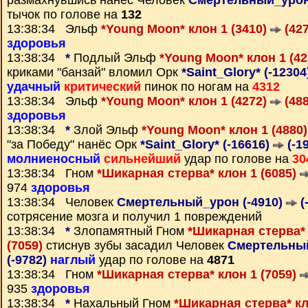
размахнувшись нанёс Человек
Смертельный_урон
тычок по голове на
132
13:38:34 Эльф
*Young Moon* клон 1 (3410)
(427
здоровья
13:38:34
*
Подлый Эльф
*Young Moon* клон 1 (4
криками "банзай" вломил Орк
*Saint_Glory* (-1230
удачный
критический
пинок по ногам на
4312
13:38:34 Эльф
*Young Moon* клон 1 (4272)
(488
здоровья
13:38:34
*
Злой Эльф
*Young Moon* клон 1 (4880
"за Победу" нанёс Орк
*Saint_Glory* (-16616)
(-1
молниеносный
сильнейший
удар по голове на
30
13:38:34 Гном
*Шикарная стерва* клон 1 (6085)
974
здоровья
13:38:34 Человек
Смертельный_урон (-4910)
(
сотрясение мозга и получил 1 повреждений
13:38:34
*
Злопамятный Гном
*Шикарная стерва* 
(7059)
стиснув зубы засадил Человек
Смертельный
(-9782)
наглый
удар по голове на
4871
13:38:34 Гном
*Шикарная стерва* клон 1 (7059)
935
здоровья
13:38:34
*
Нахальный Гном
*Шикарная стерва* кл