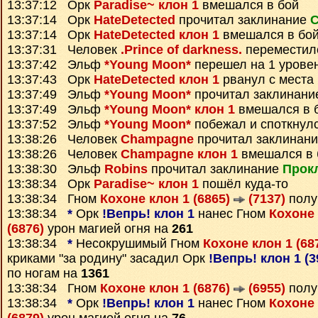
13:37:12 Орк
Paradise~ клон 1
вмешался в бой
13:37:14 Орк
HateDetected
прочитал заклинание
С
13:37:14 Орк
HateDetected клон 1
вмешался в бо
13:37:31 Человек
.Prince of darkness.
переместил
13:37:42 Эльф
*Young Moon*
перешел на 1 урове
13:37:43 Орк
HateDetected клон 1
рванул с места
13:37:49 Эльф
*Young Moon*
прочитал заклинан
13:37:49 Эльф
*Young Moon* клон 1
вмешался в 
13:37:52 Эльф
*Young Moon*
побежал и споткнул
13:38:26 Человек
Champagne
прочитал заклинан
13:38:26 Человек
Champagne клон 1
вмешался в 
13:38:30 Эльф
Robins
прочитал заклинание
Прок
13:38:34 Орк
Paradise~ клон 1
пошёл куда-то
13:38:34 Гном
Кохоне клон 1 (6865)
(7137)
полу
13:38:34
*
Орк
!Вепрь! клон 1
нанес Гном
Кохоне 
(6876)
урон магией огня на
261
13:38:34
*
Несокрушимый Гном
Кохоне клон 1 (68
криками "за родину" засадил Орк
!Вепрь! клон 1 (
по ногам на
1361
13:38:34 Гном
Кохоне клон 1 (6876)
(6955)
полу
13:38:34
*
Орк
!Вепрь! клон 1
нанес Гном
Кохоне 