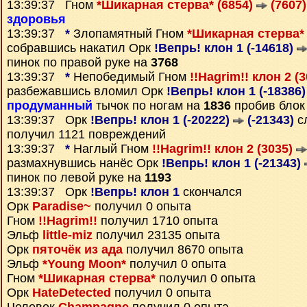
13:39:37 Гном
*Шикарная стерва* (6854)
(7607)
здоровья
13:39:37
*
Злопамятный Гном
*Шикарная стерва* 
собравшись накатил Орк
!Вепрь! клон 1 (-14618)
пинок по правой руке на
3768
13:39:37
*
Непобедимый Гном
!!Hagrim!! клон 2 (
разбежавшись вломил Орк
!Вепрь! клон 1 (-18386
продуманный
тычок по ногам на
1836
пробив блок
13:39:37 Орк
!Вепрь! клон 1 (-20222)
(-21343)
с
получил 1121 повреждений
13:39:37
*
Наглый Гном
!!Hagrim!! клон 2 (3035)
размахнувшись нанёс Орк
!Вепрь! клон 1 (-21343)
пинок по левой руке на
1193
13:39:37 Орк
!Вепрь! клон 1
скончался
Орк
Paradise~
получил 0 опыта
Гном
!!Hagrim!!
получил 1710 опыта
Эльф
little-miz
получил 23135 опыта
Орк
пяточёк из ада
получил 8670 опыта
Эльф
*Young Moon*
получил 0 опыта
Гном
*Шикарная стерва*
получил 0 опыта
Орк
HateDetected
получил 0 опыта