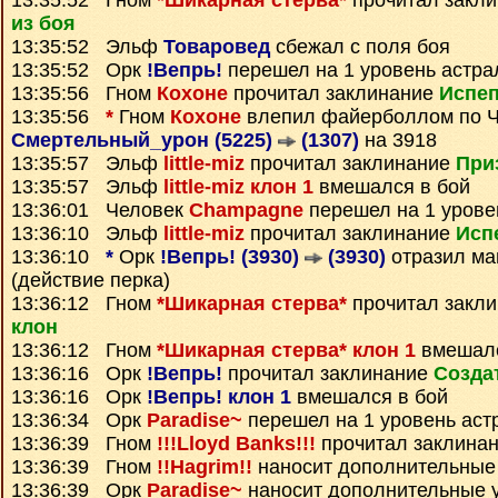
13:35:52 Гном
*Шикарная стерва*
прочитал закл
из боя
13:35:52 Эльф
Товаровед
сбежал с поля боя
13:35:52 Орк
!Вепрь!
перешел на 1 уровень астра
13:35:56 Гном
Кохоне
прочитал заклинание
Испе
13:35:56
*
Гном
Кохоне
влепил файерболлом по Ч
Смертельный_урон (5225)
(1307)
на 3918
13:35:57 Эльф
little-miz
прочитал заклинание
При
13:35:57 Эльф
little-miz клон 1
вмешался в бой
13:36:01 Человек
Champagne
перешел на 1 урове
13:36:10 Эльф
little-miz
прочитал заклинание
Исп
13:36:10
*
Орк
!Вепрь! (3930)
(3930)
отразил м
(действие перка)
13:36:12 Гном
*Шикарная стерва*
прочитал закл
клон
13:36:12 Гном
*Шикарная стерва* клон 1
вмешалс
13:36:16 Орк
!Вепрь!
прочитал заклинание
Созда
13:36:16 Орк
!Вепрь! клон 1
вмешался в бой
13:36:34 Орк
Paradise~
перешел на 1 уровень аст
13:36:39 Гном
!!!Lloyd Banks!!!
прочитал заклина
13:36:39 Гном
!!Hagrim!!
наносит дополнительные
13:36:39 Орк
Paradise~
наносит дополнительные 