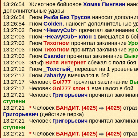
13:26:54 Животное бойцовое
Хомяк Пингвин
нан
дополнительные удары
13:26:54 Гном
Рыба Без Трусов
наносит дополни
13:26:54 Гном
Golden.
наносит дополнительные у
13:27:03 Гном
~HeavyCub~
прочитал заклинание
13:27:03 Гном
~HeavyCub~ клон 1
вмешался в бо
13:27:03 Гном
Тихогном
прочитал заклинание
Уро
13:27:03 Гном
Тихогном
прочитал заклинание
Уро
13:27:03 Гном
Csander
прочитал заклинание
Выки
13:27:03 Эльф
Витя Интернет
сбежал с поля боя
13:27:12 Гном
_Толстый_
перешел на 1 уровень а
13:27:17 Гном
Zahariyy
вмешался в бой
13:27:17 Человек
Gol777
прочитал заклинание
Вы
13:27:17 Человек
Gol777 клон 1
вмешался в бой
13:27:21 Человек
Григорьевич
прочитал заклина
ступени
13:27:21
*
Человек
БАНДИТ. (4025)
(4025)
отраз
Григорьевич
(действие перка)
13:27:21 Человек
Григорьевич
прочитал заклина
ступени
13:27:21
*
Человек
БАНДИТ. (4025)
(4025)
отраз