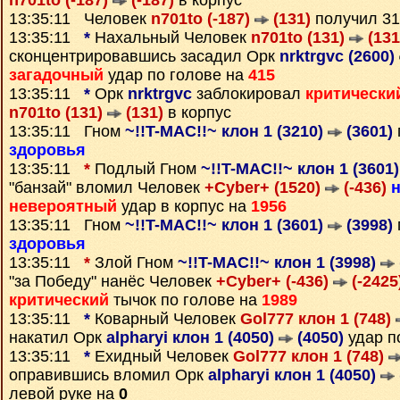
n701to (-187)
(-187)
в корпус
13:35:11 Человек
n701to (-187)
(131)
получил 3
13:35:11
*
Нахальный Человек
n701to (131)
(131
сконцентрировавшись засадил Орк
nrktrgvc (2600)
загадочный
удар по голове на
415
13:35:11
*
Орк
nrktrgvc
заблокировал
критически
n701to (131)
(131)
в корпус
13:35:11 Гном
~!!T-MAC!!~ клон 1 (3210)
(3601)
здоровья
13:35:11
*
Подлый Гном
~!!T-MAC!!~ клон 1 (3601
"банзай" вломил Человек
+Cyber+ (1520)
(-436)
невероятный
удар в корпус на
1956
13:35:11 Гном
~!!T-MAC!!~ клон 1 (3601)
(3998)
здоровья
13:35:11
*
Злой Гном
~!!T-MAC!!~ клон 1 (3998)
"за Победу" нанёс Человек
+Cyber+ (-436)
(-2425
критический
тычок по голове на
1989
13:35:11
*
Коварный Человек
Gol777 клон 1 (748)
накатил Орк
alpharyi клон 1 (4050)
(4050)
удар п
13:35:11
*
Ехидный Человек
Gol777 клон 1 (748)
оправившись вломил Орк
alpharyi клон 1 (4050)
левой руке на
0