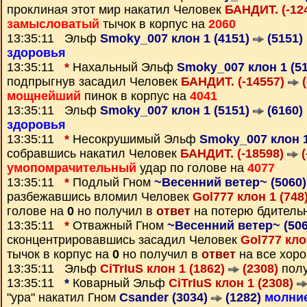
проклиная этот мир накатил Человек
БАНДИТ. (-12
замысловатый
тычок в корпус на
2060
13:35:11 Эльф
Smoky_007 клон 1 (4151)
(5151)
здоровья
13:35:11
*
Нахальный Эльф
Smoky_007 клон 1 (5
подпрыгнув засадил Человек
БАНДИТ. (-14557)
(
мощнейший
пинок в корпус на
4041
13:35:11 Эльф
Smoky_007 клон 1 (5151)
(6160)
здоровья
13:35:11
*
Несокрушимый Эльф
Smoky_007 клон 1
собравшись накатил Человек
БАНДИТ. (-18598)
(
умопомрачительный
удар по голове на
4077
13:35:11
*
Подлый Гном
~Весенний ветер~ (5060
разбежавшись вломил Человек
Gol777 клон 1 (748
голове на
0
но получил в
ответ
на потерю бдитель
13:35:11
*
Отважный Гном
~Весенний ветер~ (50
сконцентрировавшись засадил Человек
Gol777 кло
тычок в корпус на
0
но получил в
ответ
на все хор
13:35:11 Эльф
CiTrIuS клон 1 (1862)
(2308)
полу
13:35:11
*
Коварный Эльф
CiTrIuS клон 1 (2308)
"ура" накатил Гном
Csander (3034)
(1282)
молни