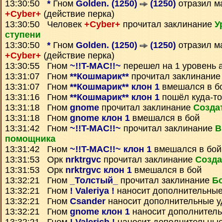
13:30:50
*
Гном
Golden. (1250)
(1250)
отразил м
+Cyber+
(действие перка)
13:30:50 Человек
+Cyber+
прочитал заклинание
У
ступени
13:30:50
*
Гном
Golden. (1250)
(1250)
отразил м
+Cyber+
(действие перка)
13:30:55 Гном
~!!T-MAC!!~
перешел на 1 уровень 
13:31:07 Гном
**Кошмарик**
прочитал заклинани
13:31:07 Гном
**Кошмарик** клон 1
вмешался в б
13:31:16 Гном
**Кошмарик** клон 1
пошёл куда-то
13:31:18 Гном
gnome
прочитал заклинание
Созда
13:31:18 Гном
gnome клон 1
вмешался в бой
13:31:42 Гном
~!!T-MAC!!~
прочитал заклинание
В
помощника
13:31:42 Гном
~!!T-MAC!!~ клон 1
вмешался в бой
13:31:53 Орк
nrktrgvc
прочитал заклинание
Созда
13:31:53 Орк
nrktrgvc клон 1
вмешался в бой
13:32:21 Гном
_Толстый_
прочитал заклинание
Б
13:32:21 Гном
! Valeriya !
наносит дополнительные
13:32:21 Гном
Csander
наносит дополнительные 
13:32:21 Гном
gnome клон 1
наносит дополнител