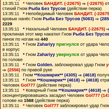
13:35:11
*
Человек
БАНДИТ. (-22675)
(-22675)
от
стихий Гном
Рыба Без Трусов
(действие перка)
13:35:11
*
Непобедимый Человек
БАНДИТ. (-2267
кровью нанёс Гном
Рыба Без Трусов (5083)
(285
2229
13:35:11
*
Нахальный Человек
БАНДИТ. (-22675)
проклиная этот мир накатил Гном
Рыба Без Трусов
пинок по ногам на
440
13:35:11
*
Гном
Zahariyy
пригнулся
от удара Чел
в корпус
13:35:11
*
Гном
Zahariyy
увернулся
от удара Чел
по голове
13:35:11
*
Гном
Golden.
заблокировал удар Гном
y
(2556)
по правой руке
13:35:11 Гном
**Кошмарик** (4305)
(4618)
получ
13:35:11
*
Гном
**Кошмарик** (4618)
(4618)
отра
Человек
Gol777
(действие перка)
13:35:11
*
Коварный Гном
**Кошмарик** (4618)
(
сконцентрировавшись засадил Человек
Gol777 (14
голове на
1568
(действие перка)
13:35:11
*
Человек
Gol777
заблокировал удар Гн