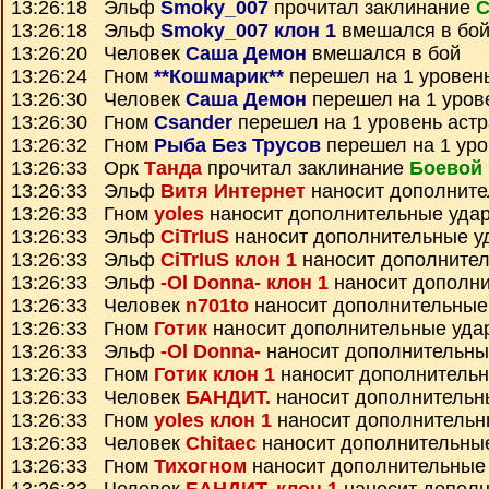
13:26:18 Эльф
Smoky_007
прочитал заклинание
С
13:26:18 Эльф
Smoky_007 клон 1
вмешался в бо
13:26:20 Человек
Саша Демон
вмешался в бой
13:26:24 Гном
**Кошмарик**
перешел на 1 уровен
13:26:30 Человек
Саша Демон
перешел на 1 уров
13:26:30 Гном
Csander
перешел на 1 уровень аст
13:26:32 Гном
Рыба Без Трусов
перешел на 1 уро
13:26:33 Орк
Танда
прочитал заклинание
Боевой 
13:26:33 Эльф
Витя Интернет
наносит дополните
13:26:33 Гном
yoles
наносит дополнительные уда
13:26:33 Эльф
CiTrIuS
наносит дополнительные у
13:26:33 Эльф
CiTrIuS клон 1
наносит дополните
13:26:33 Эльф
-Ol Donna- клон 1
наносит дополн
13:26:33 Человек
n701to
наносит дополнительные
13:26:33 Гном
Готик
наносит дополнительные уда
13:26:33 Эльф
-Ol Donna-
наносит дополнительны
13:26:33 Гном
Готик клон 1
наносит дополнитель
13:26:33 Человек
БАНДИТ.
наносит дополнительн
13:26:33 Гном
yoles клон 1
наносит дополнительн
13:26:33 Человек
Chitaec
наносит дополнительны
13:26:33 Гном
Тихогном
наносит дополнительные