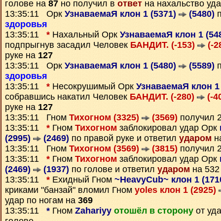
голове на
87
но получил в
ответ
на нахальство уд
13:35:11 Орк
УзнаваемаЯ клон 1 (5371)
(5480)
п
здоровья
13:35:11
*
Нахальный Орк
УзнаваемаЯ клон 1 (54
подпрыгнув засадил Человек
БАНДИТ. (-153)
(-2
руке на
127
13:35:11 Орк
УзнаваемаЯ клон 1 (5480)
(5589)
п
здоровья
13:35:11
*
Несокрушимый Орк
УзнаваемаЯ клон 1
собравшись накатил Человек
БАНДИТ. (-280)
(-4
руке на
127
13:35:11 Гном
Тихогном (3325)
(3569)
получил 
13:35:11
*
Гном
Тихогном
заблокировал удар Орк
(2995)
(2469)
по правой руке и ответил
ударом
н
13:35:11 Гном
Тихогном (3569)
(3815)
получил 
13:35:11
*
Гном
Тихогном
заблокировал удар Орк
(2469)
(1937)
по голове и ответил
ударом
на 532
13:35:11
*
Ехидный Гном
~HeavyCub~ клон 1 (171
криками "банзай" вломил Гном
yoles клон 1 (2925)
удар по ногам на
369
13:35:11
*
Гном
Zahariyy
отошёл в сторону
от уд