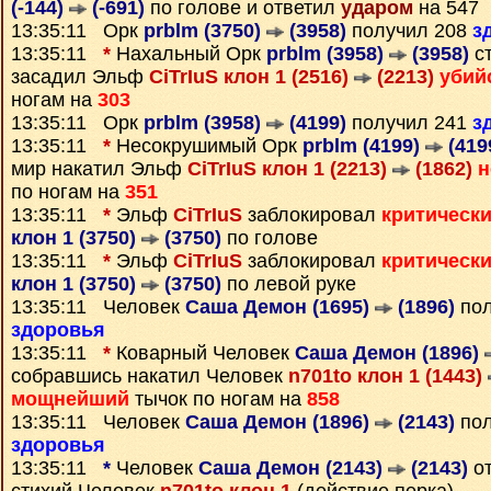
(-144)
(-691)
по голове и ответил
ударом
на 547
13:35:11 Орк
prblm (3750)
(3958)
получил 208
з
13:35:11
*
Нахальный Орк
prblm (3958)
(3958)
ст
засадил Эльф
CiTrIuS клон 1 (2516)
(2213)
убий
ногам на
303
13:35:11 Орк
prblm (3958)
(4199)
получил 241
з
13:35:11
*
Несокрушимый Орк
prblm (4199)
(419
мир накатил Эльф
CiTrIuS клон 1 (2213)
(1862)
н
по ногам на
351
13:35:11
*
Эльф
CiTrIuS
заблокировал
критическ
клон 1 (3750)
(3750)
по голове
13:35:11
*
Эльф
CiTrIuS
заблокировал
критическ
клон 1 (3750)
(3750)
по левой руке
13:35:11 Человек
Саша Демон (1695)
(1896)
пол
здоровья
13:35:11
*
Коварный Человек
Саша Демон (1896)
собравшись накатил Человек
n701to клон 1 (1443)
мощнейший
тычок по ногам на
858
13:35:11 Человек
Саша Демон (1896)
(2143)
пол
здоровья
13:35:11
*
Человек
Саша Демон (2143)
(2143)
от