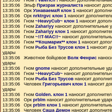
13:35:06 Гном
! Valerich !
наносит дополнительны
13:35:06 Эльф
Призрак журналиста
наносит доп
13:35:06 Орк
УзнаваемаЯ клон 1
наносит дополн
13:35:06 Орк
nrktrgvc клон 1
наносит дополнител
13:35:06 Гном
~HeavyCub~ клон 1
наносит допол
13:35:06 Гном
Zahariyy
наносит дополнительные 
13:35:06 Гном
Zahariyy клон 1
наносит дополните
13:35:06 Гном
~!!T-MAC!!~
наносит дополнительн
13:35:06 Гном
**Кошмарик** клон 1
наносит допо
13:35:06 Гном
Рыба Без Трусов клон 1
наносит д
удары
13:35:06 Животное бойцовое
Волк Фенрис
наноси
удары
13:35:06 Гном
gnome
наносит дополнительные уд
13:35:06 Гном
~HeavyCub~
наносит дополнитель
13:35:06 Гном
Рыба Без Трусов
наносит дополни
13:35:06 Человек
Григорьевич клон 1
наносит до
удары
13:35:06 Гном
Golden. клон 1
наносит дополнител
13:35:06 Орк
prblm
наносит дополнительные уда
13:35:06 Орк
prblm клон 1
наносит дополнительн
13:35:06 Человек
Саша Демон
наносит дополнит