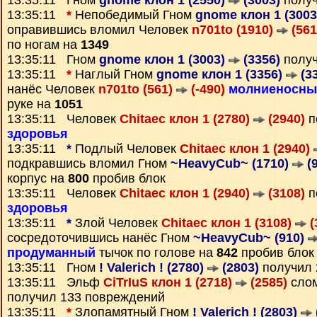
13:35:11 Гном
gnome клон 1 (2550)
(3003)
полу
13:35:11
*
Непобедимый Гном
gnome клон 1 (300
оправившись вломил Человек
n701to (1910)
(561
по ногам на
1349
13:35:11 Гном
gnome клон 1 (3003)
(3356)
полу
13:35:11
*
Наглый Гном
gnome клон 1 (3356)
(3
нанёс Человек
n701to (561)
(-490)
молниеносны
руке на
1051
13:35:11 Человек
Chitaec клон 1 (2780)
(2940)
п
здоровья
13:35:11
*
Подлый Человек
Chitaec клон 1 (2940)
подкравшись вломил Гном
~HeavyCub~ (1710)
(9
корпус на
800
пробив блок
13:35:11 Человек
Chitaec клон 1 (2940)
(3108)
п
здоровья
13:35:11
*
Злой Человек
Chitaec клон 1 (3108)
(
сосредоточившись нанёс Гном
~HeavyCub~ (910)
продуманный
тычок по голове на
842
пробив блок
13:35:11 Гном
! Valerich ! (2780)
(2803)
получил
13:35:11 Эльф
CiTrIuS клон 1 (2718)
(2585)
слом
получил 133 повреждений
13:35:11
*
Злопамятный Гном
! Valerich ! (2803)