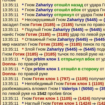
голове
13:35:11
*
Гном
Zahariyy
отошёл назад
от удара 
13:35:11
*
Гном
Zahariyy
отошёл вбок
от удара Г
13:35:11
*
Гном
Zahariyy
отпрянул
от удара Гном
13:35:11
*
Несокрушимый Гном
Zahariyy (5445)
(
засадил Гном
Готик (3185)
(3185)
тычок по право
13:35:11
*
Подлый Гном
Zahariyy (5445)
(5445)
х
нанёс Гном
Готик (3185)
(3185)
удар по левой ру
13:35:11
*
Отважный Гном
Zahariyy (5445)
(5445
мир накатил Гном
Готик (3185)
(3185)
пинок по п
13:35:11
*
Злой Гном
Zahariyy (5445)
(5445)
под
Гном
Готик (3185)
(3185)
тычок по левой руке на
13:35:11
*
Орк
prblm клон 1
отпрыгнул вбок
от у
Donna-
по правой руке
13:35:11
*
Орк
prblm клон 1
отошёл в сторону
от
Donna-
по правой руке
13:35:11 Гном
Готик клон 1 (797)
(1105)
получи
13:35:11
*
Непобедимый Гном
Готик клон 1 (1105)
разбежавшись вломил Гном
! Valeriya ! (5050)
(3
по левой руке на
1542
пробив блок
13:35:11 Гном
Готик клон 1 (1105)
(1424)
получи
13:35:11
*
Наглый Гном
Готик клон 1 (1424)
(142