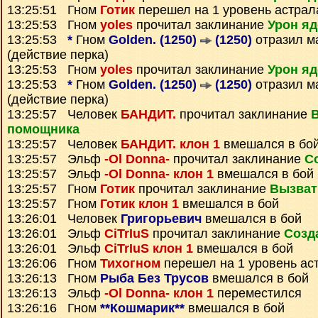
13:25:51 Гном
Готик
перешел на 1 уровень астрал
13:25:53 Гном
yoles
прочитал заклинание
Урон яд
13:25:53
*
Гном
Golden. (1250)
(1250)
отразил м
(действие перка)
13:25:53 Гном
yoles
прочитал заклинание
Урон яд
13:25:53
*
Гном
Golden. (1250)
(1250)
отразил м
(действие перка)
13:25:57 Человек
БАНДИТ.
прочитал заклинание
помощника
13:25:57 Человек
БАНДИТ. клон 1
вмешался в бо
13:25:57 Эльф
-Ol Donna-
прочитал заклинание
С
13:25:57 Эльф
-Ol Donna- клон 1
вмешался в бой
13:25:57 Гном
Готик
прочитал заклинание
Вызват
13:25:57 Гном
Готик клон 1
вмешался в бой
13:26:01 Человек
Григорьевич
вмешался в бой
13:26:01 Эльф
CiTrIuS
прочитал заклинание
Созд
13:26:01 Эльф
CiTrIuS клон 1
вмешался в бой
13:26:06 Гном
Тихогном
перешел на 1 уровень ас
13:26:13 Гном
Рыба Без Трусов
вмешался в бой
13:26:13 Эльф
-Ol Donna- клон 1
переместился
13:26:16 Гном
**Кошмарик**
вмешался в бой