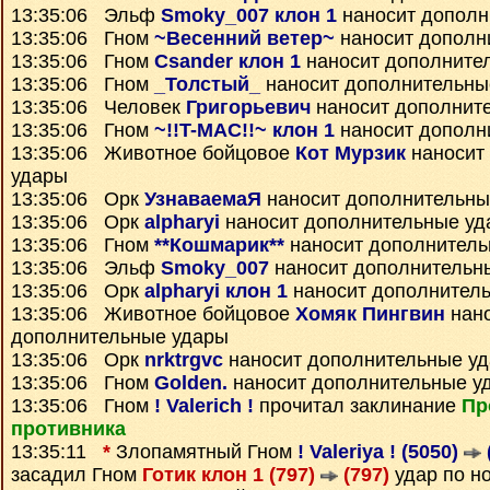
13:35:06 Эльф
Smoky_007 клон 1
наносит дополн
13:35:06 Гном
~Весенний ветер~
наносит дополн
13:35:06 Гном
Csander клон 1
наносит дополните
13:35:06 Гном
_Толстый_
наносит дополнительны
13:35:06 Человек
Григорьевич
наносит дополнит
13:35:06 Гном
~!!T-MAC!!~ клон 1
наносит дополн
13:35:06 Животное бойцовое
Кот Мурзик
наносит
удары
13:35:06 Орк
УзнаваемаЯ
наносит дополнительны
13:35:06 Орк
alpharyi
наносит дополнительные уд
13:35:06 Гном
**Кошмарик**
наносит дополнитель
13:35:06 Эльф
Smoky_007
наносит дополнительн
13:35:06 Орк
alpharyi клон 1
наносит дополнител
13:35:06 Животное бойцовое
Хомяк Пингвин
нан
дополнительные удары
13:35:06 Орк
nrktrgvc
наносит дополнительные у
13:35:06 Гном
Golden.
наносит дополнительные у
13:35:06 Гном
! Valerich !
прочитал заклинание
Пр
противника
13:35:11
*
Злопамятный Гном
! Valeriya ! (5050)
засадил Гном
Готик клон 1 (797)
(797)
удар по н