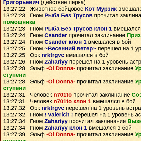
Григорьевич
(действие перка)
13:27:22 Животное бойцовое
Кот Мурзик
вмешалс
13:27:23 Гном
Рыба Без Трусов
прочитал заклин
помощника
13:27:23 Гном
Рыба Без Трусов клон 1
вмешался 
13:27:24 Гном
Csander
прочитал заклинание
Приз
13:27:24 Гном
Csander клон 1
вмешался в бой
13:27:25 Гном
~Весенний ветер~
перешел на 1 ур
13:27:25 Орк
nrktrgvc
вмешался в бой
13:27:26 Гном
Zahariyy
перешел на 1 уровень аст
13:27:28 Эльф
-Ol Donna-
прочитал заклинание
У
ступени
13:27:28 Эльф
-Ol Donna-
прочитал заклинание
У
ступени
13:27:31 Человек
n701to
прочитал заклинание
Со
13:27:31 Человек
n701to клон 1
вмешался в бой
13:27:32 Орк
nrktrgvc
перешел на 1 уровень астр
13:27:32 Гном
! Valerich !
перешел на 1 уровень а
13:27:34 Гном
Zahariyy
прочитал заклинание
Выз
13:27:34 Гном
Zahariyy клон 1
вмешался в бой
13:27:39 Эльф
-Ol Donna-
прочитал заклинание
У