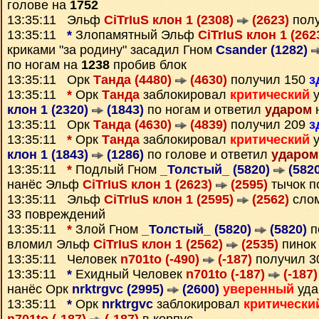
голове на
1752
13:35:11 Эльф
CiTrIuS клон 1 (2308)
(2623)
полу
13:35:11
*
Злопамятный Эльф
CiTrIuS клон 1 (262
криками "за родину" засадил Гном
Csander (1282)
по ногам на
1238
пробив блок
13:35:11 Орк
Танда (4480)
(4630)
получил 150
з
13:35:11
*
Орк
Танда
заблокировал
критический
у
клон 1 (2320)
(1843)
по ногам и ответил
ударом
н
13:35:11 Орк
Танда (4630)
(4839)
получил 209
з
13:35:11
*
Орк
Танда
заблокировал
критический
у
клон 1 (1843)
(1286)
по голове и ответил
ударом
13:35:11
*
Подлый Гном
_Толстый_ (5820)
(5820
нанёс Эльф
CiTrIuS клон 1 (2623)
(2595)
тычок п
13:35:11 Эльф
CiTrIuS клон 1 (2595)
(2562)
слом
33 повреждений
13:35:11
*
Злой Гном
_Толстый_ (5820)
(5820)
п
вломил Эльф
CiTrIuS клон 1 (2562)
(2535)
пинок
13:35:11 Человек
n701to (-490)
(-187)
получил 
13:35:11
*
Ехидный Человек
n701to (-187)
(-187)
нанёс Орк
nrktrgvc (2995)
(2600)
уверенный
уда
13:35:11
*
Орк
nrktrgvc
заблокировал
критически