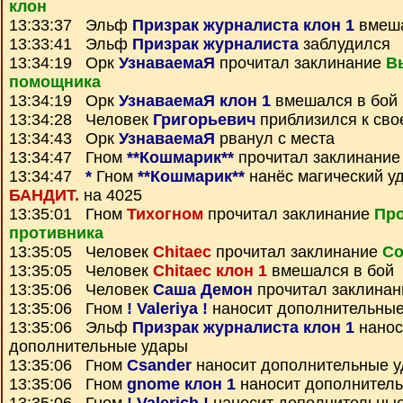
клон
13:33:37 Эльф
Призрак журналиста клон 1
вмеша
13:33:41 Эльф
Призрак журналиста
заблудился
13:34:19 Орк
УзнаваемаЯ
прочитал заклинание
В
помощника
13:34:19 Орк
УзнаваемаЯ клон 1
вмешался в бой
13:34:28 Человек
Григорьевич
приблизился к сво
13:34:43 Орк
УзнаваемаЯ
рванул с места
13:34:47 Гном
**Кошмарик**
прочитал заклинани
13:34:47
*
Гном
**Кошмарик**
нанёс магический у
БАНДИТ.
на 4025
13:35:01 Гном
Тихогном
прочитал заклинание
Про
противника
13:35:05 Человек
Chitaec
прочитал заклинание
Со
13:35:05 Человек
Chitaec клон 1
вмешался в бой
13:35:06 Человек
Саша Демон
прочитал заклина
13:35:06 Гном
! Valeriya !
наносит дополнительные
13:35:06 Эльф
Призрак журналиста клон 1
нанос
дополнительные удары
13:35:06 Гном
Csander
наносит дополнительные 
13:35:06 Гном
gnome клон 1
наносит дополнител