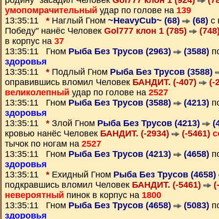
родину" засадил Человек
Gol777 клон 1 (924)
(7
умопомрачительный
удар по голове на
139
13:35:11
*
Наглый Гном
~HeavyCub~ (68)
(68)
с 
Победу" нанёс Человек
Gol777 клон 1 (785)
(748
в корпус на
37
13:35:11 Гном
Рыба Без Трусов (2963)
(3588)
по
здоровья
13:35:11
*
Подлый Гном
Рыба Без Трусов (3588)
оправившись вломил Человек
БАНДИТ. (-407)
(-
великолепный
удар по голове на
2527
13:35:11 Гном
Рыба Без Трусов (3588)
(4213)
по
здоровья
13:35:11
*
Злой Гном
Рыба Без Трусов (4213)
(
кровью нанёс Человек
БАНДИТ. (-2934)
(-5461)
с
тычок по ногам на
2527
13:35:11 Гном
Рыба Без Трусов (4213)
(4658)
по
здоровья
13:35:11
*
Ехидный Гном
Рыба Без Трусов (4658)
подкравшись вломил Человек
БАНДИТ. (-5461)
(
невероятный
пинок в корпус на
1800
13:35:11 Гном
Рыба Без Трусов (4658)
(5083)
по
здоровья