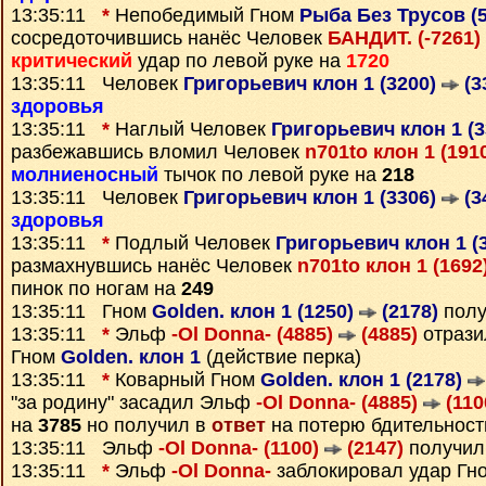
13:35:11
*
Непобедимый Гном
Рыба Без Трусов (
сосредоточившись нанёс Человек
БАНДИТ. (-7261)
критический
удар по левой руке на
1720
13:35:11 Человек
Григорьевич клон 1 (3200)
(3
здоровья
13:35:11
*
Наглый Человек
Григорьевич клон 1 (
разбежавшись вломил Человек
n701to клон 1 (191
молниеносный
тычок по левой руке на
218
13:35:11 Человек
Григорьевич клон 1 (3306)
(3
здоровья
13:35:11
*
Подлый Человек
Григорьевич клон 1 (
размахнувшись нанёс Человек
n701to клон 1 (1692
пинок по ногам на
249
13:35:11 Гном
Golden. клон 1 (1250)
(2178)
полу
13:35:11
*
Эльф
-Ol Donna- (4885)
(4885)
отрази
Гном
Golden. клон 1
(действие перка)
13:35:11
*
Коварный Гном
Golden. клон 1 (2178)
"за родину" засадил Эльф
-Ol Donna- (4885)
(110
на
3785
но получил в
ответ
на потерю бдительност
13:35:11 Эльф
-Ol Donna- (1100)
(2147)
получил
13:35:11
*
Эльф
-Ol Donna-
заблокировал удар Гн