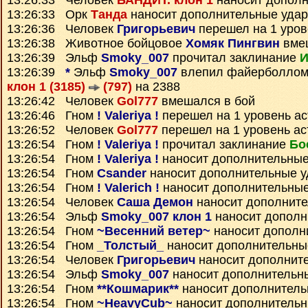
13:26:33 Человек
БАНДИТ. клон 1
наносит дополн
13:26:33 Орк
Танда
наносит дополнительные уда
13:26:36 Человек
Григорьевич
перешел на 1 уров
13:26:38 Животное бойцовое
Хомяк Пингвин
вмеш
13:26:39 Эльф
Smoky_007
прочитал заклинание
И
13:26:39
*
Эльф
Smoky_007
влепил файерболлом
клон 1 (3185)
(797)
на 2388
13:26:42 Человек
Gol777
вмешался в бой
13:26:46 Гном
! Valeriya !
перешел на 1 уровень а
13:26:52 Человек
Gol777
перешел на 1 уровень ас
13:26:54 Гном
! Valeriya !
прочитал заклинание
Бо
13:26:54 Гном
! Valeriya !
наносит дополнительные
13:26:54 Гном
Csander
наносит дополнительные 
13:26:54 Гном
! Valerich !
наносит дополнительны
13:26:54 Человек
Саша Демон
наносит дополнит
13:26:54 Эльф
Smoky_007 клон 1
наносит дополн
13:26:54 Гном
~Весенний ветер~
наносит дополн
13:26:54 Гном
_Толстый_
наносит дополнительны
13:26:54 Человек
Григорьевич
наносит дополнит
13:26:54 Эльф
Smoky_007
наносит дополнительн
13:26:54 Гном
**Кошмарик**
наносит дополнитель
13:26:54 Гном
~HeavyCub~
наносит дополнитель