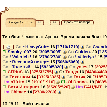
<<
>>
Просмотр повтора
Тип боя:
Чемпионат Арены
Время начала боя:
19
Gn
~HeavyCub~
16
[1710/1710]
Gn
Csand
El
Smoky_007
20
[3005/3005]
Gn
Golden.
20
[125
Gn
! Valerich !
16
[2780/2780]
Gn
! Valeriya !
15
[
Gn
~Весенний ветер~
15
[5060/5060]
Gn
_Толстый_
14
[5820/5820]
Gn
yoles
17
[2925
El
CiTrIuS
18
[3755/3755]
Or
Танда
16
[4480/448
Gn
Тихогном
14
[3325/3325]
Gn
Готик
20
[3185/
Hm
n701to
15
[1910/1910]
El
-Ol Donna-
19
[4885
El
Витя Интернет
16
[2520/2520]
Hm
БАНДИТ.
1
Hm
Chitaec
14
[2780/2780]
13:25:11
Бой начался