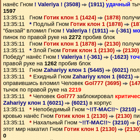
нанёс Гном
! Valeriya ! (3508)
(1911)
удачный
тыч
1597
13:35:11 Гном
Готик клон 1 (1424)
(1878)
получ
13:35:11
*
Подлый Гном
Готик клон 1 (1878)
(18
"банзай" вломил Гном
! Valeriya ! (1911)
(-361)
мо
пинок по правой руке на
2272
пробив блок
13:35:11 Гном
Готик клон 1 (1878)
(2130)
получ
13:35:11
*
Злой Гном
Готик клон 1 (2130)
(2130)
Победу" нанёс Гном
! Valeriya ! (-361)
(-1623)
то
правой руке на
1262
пробив блок
13:35:11 Гном
Zahariyy клон 1 (5445)
(6021)
пол
13:35:11
*
Ехидный Гном
Zahariyy клон 1 (6021)
оправившись вломил Человек
Gol777 (3695)
(147
тычок по правой руке на
2219
13:35:11
*
Человек
Gol777
заблокировал
критиче
Zahariyy клон 1 (6021)
(6021)
в корпус
13:35:11
*
Непобедимый Гном
~!!T-MAC!!~ (3210)
кровью нанёс Гном
Готик клон 1 (2130)
(2130)
пи
13:35:11
*
Нахальный Гном
~!!T-MAC!!~ (3210)
(
этот мир накатил Гном
Готик клон 1 (2130)
(2130
0