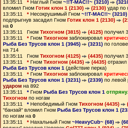
13:35:11
*
Наглый Гном
~!!T-MAC!!~ (3210)
(321
вломил Гном
Готик клон 1 (2130)
(2130)
удар по 
13:35:11
*
Несокрушимый Гном
~!!T-MAC!!~ (3210
подпрыгнув засадил Гном
Готик клон 1 (2130)
(2
на
0
13:35:11 Гном
Тихогном (3815)
(4125)
получил 
13:35:11
*
Гном
Тихогном
заблокировал
критичес
Рыба Без Трусов клон 1 (3945)
(3231)
по голове
на 714
13:35:11 Гном
Тихогном (4125)
(4435)
получил 
13:35:11
*
Гном
Тихогном (4435)
(4435)
отразил 
Рыба Без Трусов клон 1
(действие перка)
13:35:11
*
Гном
Тихогном
заблокировал
критичес
Рыба Без Трусов клон 1 (3231)
(2339)
по левой 
ударом
на 892
13:35:11
*
Гном
Рыба Без Трусов клон 1
отпряну
Тихогном
по ногам
13:35:11
*
Непобедимый Гном
Тихогном (4435)
"банзай" вломил Гном
Рыба Без Трусов клон 1 (2
по ногам на
0
13:35:11
*
Нахальный Гном
~HeavyCub~ (68)
(68