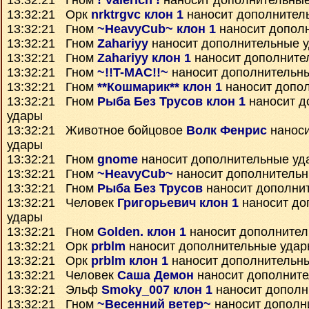
13:32:21 Гном
! Valerich !
наносит дополнительны
13:32:21 Орк
nrktrgvc клон 1
наносит дополнител
13:32:21 Гном
~HeavyCub~ клон 1
наносит допол
13:32:21 Гном
Zahariyy
наносит дополнительные 
13:32:21 Гном
Zahariyy клон 1
наносит дополните
13:32:21 Гном
~!!T-MAC!!~
наносит дополнительн
13:32:21 Гном
**Кошмарик** клон 1
наносит допо
13:32:21 Гном
Рыба Без Трусов клон 1
наносит д
удары
13:32:21 Животное бойцовое
Волк Фенрис
наноси
удары
13:32:21 Гном
gnome
наносит дополнительные уд
13:32:21 Гном
~HeavyCub~
наносит дополнитель
13:32:21 Гном
Рыба Без Трусов
наносит дополни
13:32:21 Человек
Григорьевич клон 1
наносит до
удары
13:32:21 Гном
Golden. клон 1
наносит дополнител
13:32:21 Орк
prblm
наносит дополнительные уда
13:32:21 Орк
prblm клон 1
наносит дополнительн
13:32:21 Человек
Саша Демон
наносит дополнит
13:32:21 Эльф
Smoky_007 клон 1
наносит дополн
13:32:21 Гном
~Весенний ветер~
наносит дополн