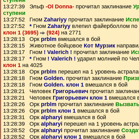
ступени
13:27:39 Эльф
-Ol Donna-
прочитал заклинание
У
ступени
13:27:52 Гном
Zahariyy
прочитал заклинание
Испе
13:27:52
*
Гном
Zahariyy
влепил файерболлом по
клон 1 (3695)
(924)
на 2771
13:28:13 Орк
prblm
вмешался в бой
13:28:15 Животное бойцовое
Кот Мурзик
направи
13:28:17 Гном
! Valerich !
прочитал заклинание
Ис
13:28:17
*
Гном
! Valerich !
ударил молнией по Че
клон 1
на 4025
13:28:18 Орк
prblm
перешел на 1 уровень астрала
13:28:18 Гном
Golden.
прочитал заклинание
Призв
13:28:18 Гном
Golden. клон 1
вмешался в бой
13:28:21 Человек
Григорьевич
прочитал заклина
13:28:21 Человек
Григорьевич клон 1
вмешался в
13:28:26 Орк
prblm
прочитал заклинание
Вызват
13:28:26 Орк
prblm клон 1
вмешался в бой
13:28:31 Орк
alpharyi
вмешался в бой
13:28:39 Орк
alpharyi
перешел на 1 уровень астра
13:28:52 Орк
alpharyi
прочитал заклинание
Созда
13:28:52 Орк
alpharyi клон 1
вмешался в бой