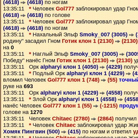
(4618)
(4618)
по ногам
13:35:11
*
Человек
Gol777
заблокировал удар Гн
(4618)
(4618)
по голове
13:35:11
*
Человек
Gol777
заблокировал удар Гн
(4618)
(4618)
по ногам
13:35:11
*
Нахальный Эльф
Smoky_007 (3005)
(
родину" засадил Гном
Готик клон 1 (2130)
(2130)
на
0
13:35:11
*
Наглый Эльф
Smoky_007 (3005)
(300
Победу" нанёс Гном
Готик клон 1 (2130)
(2130)
у
13:35:11 Орк
alpharyi клон 1 (4050)
(4229)
полу
13:35:11
*
Подлый Орк
alpharyi клон 1 (4229)
(4
вломил Человек
Gol777 клон 1 (748)
(55)
точны
руке на
693
13:35:11 Орк
alpharyi клон 1 (4229)
(4558)
полу
13:35:11
*
Злой Орк
alpharyi клон 1 (4558)
(4558
нанёс Человек
Gol777 клон 1 (55)
(-1215)
проду
голове на
1270
13:35:11 Человек
Chitaec (2780)
(2864)
получил
13:35:11
*
Человек
Chitaec
заблокировал удар Жи
Хомяк Пингвин (500)
(415)
по ногам и ответил
у