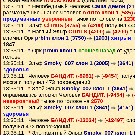
стихий Человек
n701to клон 1
(действие перка)
13:35:11
*
Непобедимый Человек
Саша Демон (21
размахнувшись нанёс Человек
n701to клон 1 (585)
продуманный
уверенный
тычок по голове на
123
13:35:11 Эльф
CiTrIuS (3755)
(4200)
получил 4
13:35:11
*
Наглый Эльф
CiTrIuS (4200)
(4200)
с 
вломил Орк
prblm клон 1 (3750)
(1903)
хитрый
п
1847
13:35:11
*
Орк
prblm клон 1
отошёл назад
от уда
голове
13:35:11 Эльф
Smoky_007 клон 1 (3005)
(3641)
здоровья
13:35:11 Человек
БАНДИТ. (-8981)
(-9454)
получ
мозга и получил 473 повреждений
13:35:11
*
Злой Эльф
Smoky_007 клон 1 (3641)
оправившись вломил Человек
БАНДИТ. (-9454)
(
невероятный
тычок по голове на
2570
13:35:11 Эльф
Smoky_007 клон 1 (3641)
(4151)
здоровья
13:35:11 Человек
БАНДИТ. (-12024)
(-12497)
сло
получил 473 повреждений
13:35:11
*
Злопамятный Эльф
Smoky_007 клон 1 