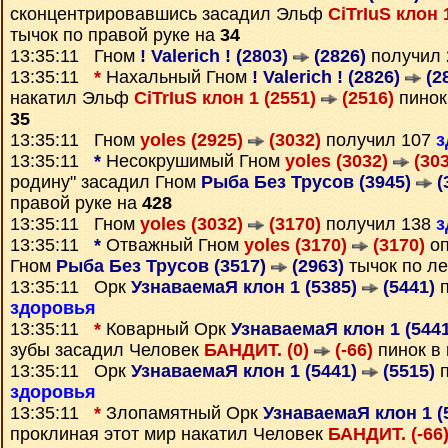
сконцентрировавшись засадил Эльф
CiTrIuS клон 
тычок по правой руке на
34
13:35:11 Гном
! Valerich ! (2803)
(2826)
получил
13:35:11
*
Нахальный Гном
! Valerich ! (2826)
(2
накатил Эльф
CiTrIuS клон 1 (2551)
(2516)
пинок
35
13:35:11 Гном
yoles (2925)
(3032)
получил 107
з
13:35:11
*
Несокрушимый Гном
yoles (3032)
(303
родину" засадил Гном
Рыба Без Трусов (3945)
(
правой руке на
428
13:35:11 Гном
yoles (3032)
(3170)
получил 138
з
13:35:11
*
Отважный Гном
yoles (3170)
(3170)
оп
Гном
Рыба Без Трусов (3517)
(2963)
тычок по ле
13:35:11 Орк
УзнаваемаЯ клон 1 (5385)
(5441)
п
здоровья
13:35:11
*
Коварный Орк
УзнаваемаЯ клон 1 (544
зубы засадил Человек
БАНДИТ. (0)
(-66)
пинок в 
13:35:11 Орк
УзнаваемаЯ клон 1 (5441)
(5515)
п
здоровья
13:35:11
*
Злопамятный Орк
УзнаваемаЯ клон 1 (
проклиная этот мир накатил Человек
БАНДИТ. (-66