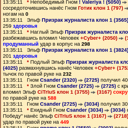
13:35:11
*
Непобедимый Гном
! Valeriya ! (5050)
сосредоточившись нанёс Гном
Готик клон 1 (797)
ногам на
0
13:35:11 Эльф
Призрак журналиста клон 1 (3565
259
здоровья
13:35:11
*
Наглый Эльф
Призрак журналиста кло
разбежавшись вломил Человек
+Cyber+ (2050)
(
продуманный
удар в корпус на
298
13:35:11 Эльф
Призрак журналиста клон 1 (3824
201
здоровья
13:35:11
*
Подлый Эльф
Призрак журналиста кло
(4025)
размахнувшись нанёс Человек
+Cyber+ (175
тычок по правой руке на
232
13:35:11 Гном
Csander (2320)
(2725)
получил 4
13:35:11
*
Злой Гном
Csander (2725)
(2725)
с кр
вломил Эльф
CiTrIuS клон 1 (3755)
(3167)
сокр
по правой руке на
588
13:35:11 Гном
Csander (2725)
(3034)
получил 3
13:35:11
*
Ехидный Гном
Csander (3034)
(3034)
с
Победу" нанёс Эльф
CiTrIuS клон 1 (3167)
(2718
удар по правой руке на
449