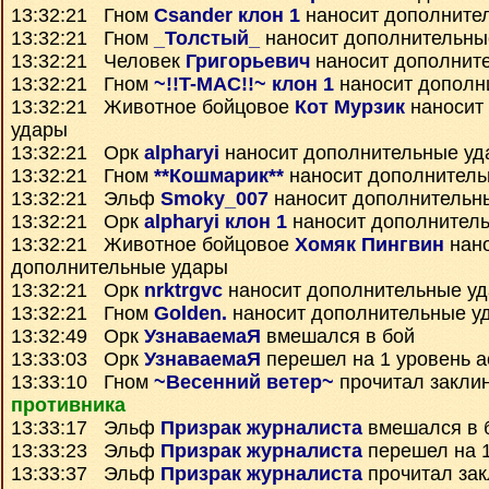
13:32:21 Гном
Csander клон 1
наносит дополните
13:32:21 Гном
_Толстый_
наносит дополнительны
13:32:21 Человек
Григорьевич
наносит дополнит
13:32:21 Гном
~!!T-MAC!!~ клон 1
наносит дополн
13:32:21 Животное бойцовое
Кот Мурзик
наносит
удары
13:32:21 Орк
alpharyi
наносит дополнительные уд
13:32:21 Гном
**Кошмарик**
наносит дополнитель
13:32:21 Эльф
Smoky_007
наносит дополнительн
13:32:21 Орк
alpharyi клон 1
наносит дополнител
13:32:21 Животное бойцовое
Хомяк Пингвин
нан
дополнительные удары
13:32:21 Орк
nrktrgvc
наносит дополнительные у
13:32:21 Гном
Golden.
наносит дополнительные у
13:32:49 Орк
УзнаваемаЯ
вмешался в бой
13:33:03 Орк
УзнаваемаЯ
перешел на 1 уровень а
13:33:10 Гном
~Весенний ветер~
прочитал закли
противника
13:33:17 Эльф
Призрак журналиста
вмешался в 
13:33:23 Эльф
Призрак журналиста
перешел на 1
13:33:37 Эльф
Призрак журналиста
прочитал за