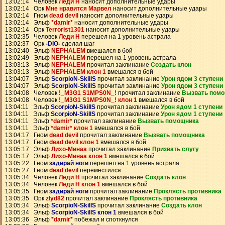
13:02:14 Человек
Леди Н
наносит дополнительные удары
13:02:14 Орк
Мне нравится Марвел
наносит дополнительные удары
13:02:14 Гном
dead devil
наносит дополнительные удары
13:02:14 Эльф
*damir*
наносит дополнительные удары
13:02:14 Орк
Terrorist1301
наносит дополнительные удары
13:02:35 Человек
Леди Н
перешел на 1 уровень астрала
13:02:37 Орк
-DIO-
сделал шаг
13:02:40 Эльф
NEPHALEM
вмешался в бой
13:02:49 Эльф
NEPHALEM
перешел на 1 уровень астрала
13:03:13 Эльф
NEPHALEM
прочитал заклинание
Создать клон
13:03:13 Эльф
NEPHALEM клон 1
вмешался в бой
13:04:07 Эльф
ScorpioN-SkillS
прочитал заклинание
Урон ядом 3 ступени
13:04:07 Эльф
ScorpioN-SkillS
прочитал заклинание
Урон ядом 3 ступени
13:04:08 Человек
!_M3G1 S1MPS0N_!
прочитал заклинание
Вызвать пом
13:04:08 Человек
!_M3G1 S1MPS0N_! клон 1
вмешался в бой
13:04:11 Эльф
ScorpioN-SkillS
прочитал заклинание
Урон ядом 1 ступени
13:04:11 Эльф
ScorpioN-SkillS
прочитал заклинание
Урон ядом 1 ступени
13:04:11 Эльф
*damir*
прочитал заклинание
Вызвать помощника
13:04:11 Эльф
*damir* клон 1
вмешался в бой
13:04:17 Гном
dead devil
прочитал заклинание
Вызвать помощника
13:04:17 Гном
dead devil клон 1
вмешался в бой
13:05:17 Эльф
Лихо-Минаа
прочитал заклинание
Призвать слугу
13:05:17 Эльф
Лихо-Минаа клон 1
вмешался в бой
13:05:22 Гном
задирай ноги
перешел на 1 уровень астрала
13:05:27 Гном
dead devil
переместился
13:05:34 Человек
Леди Н
прочитал заклинание
Создать клон
13:05:34 Человек
Леди Н клон 1
вмешался в бой
13:05:35 Гном
задирай ноги
прочитал заклинание
Проклясть противника
13:05:35 Орк
zlyd82
прочитал заклинание
Проклясть противника
13:05:34 Эльф
ScorpioN-SkillS
прочитал заклинание
Создать клон
13:05:34 Эльф
ScorpioN-SkillS клон 1
вмешался в бой
13:05:36 Эльф
*damir*
побежал и споткнулся