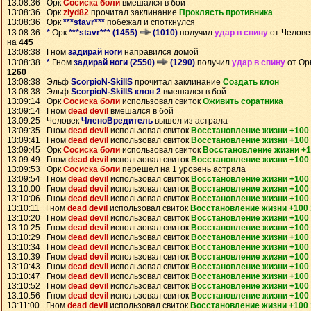
13:08:36 Орк
Сосиска боли
вмешался в бой
13:08:36 Орк
zlyd82
прочитал заклинание
Проклясть противника
13:08:36 Орк
***stavr***
побежал и споткнулся
13:08:36
*
Орк
***stavr*** (1455)
(1010)
получил
удар в спину
от Челов
на
445
13:08:38 Гном
задирай ноги
направился домой
13:08:38
*
Гном
задирай ноги (2550)
(1290)
получил
удар в спину
от Ор
1260
13:08:38 Эльф
ScorpioN-SkillS
прочитал заклинание
Создать клон
13:08:38 Эльф
ScorpioN-SkillS клон 2
вмешался в бой
13:09:14 Орк
Сосиска боли
использовал свиток
Оживить соратника
13:09:14 Гном
dead devil
вмешался в бой
13:09:25 Человек
ЧленоВредитель
вышел из астрала
13:09:35 Гном
dead devil
использовал свиток
Восстановление жизни +100
13:09:41 Гном
dead devil
использовал свиток
Восстановление жизни +100
13:09:45 Орк
Сосиска боли
использовал свиток
Восстановление жизни +
13:09:49 Гном
dead devil
использовал свиток
Восстановление жизни +100
13:09:53 Орк
Сосиска боли
перешел на 1 уровень астрала
13:09:54 Гном
dead devil
использовал свиток
Восстановление жизни +100
13:10:00 Гном
dead devil
использовал свиток
Восстановление жизни +100
13:10:06 Гном
dead devil
использовал свиток
Восстановление жизни +100
13:10:11 Гном
dead devil
использовал свиток
Восстановление жизни +100
13:10:20 Гном
dead devil
использовал свиток
Восстановление жизни +100
13:10:25 Гном
dead devil
использовал свиток
Восстановление жизни +100
13:10:29 Гном
dead devil
использовал свиток
Восстановление жизни +100
13:10:34 Гном
dead devil
использовал свиток
Восстановление жизни +100
13:10:39 Гном
dead devil
использовал свиток
Восстановление жизни +100
13:10:43 Гном
dead devil
использовал свиток
Восстановление жизни +100
13:10:47 Гном
dead devil
использовал свиток
Восстановление жизни +100
13:10:52 Гном
dead devil
использовал свиток
Восстановление жизни +100
13:10:56 Гном
dead devil
использовал свиток
Восстановление жизни +100
13:11:00 Гном
dead devil
использовал свиток
Восстановление жизни +100