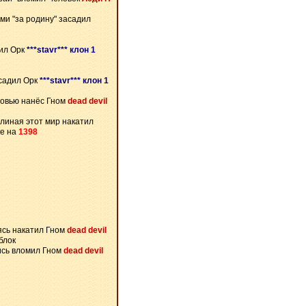
ми "за родину" засадил
ил Орк
***stavr*** клон 1
садил Орк
***stavr*** клон 1
ровью нанёс Гном
dead devil
линая этот мир накатил
ке на
1398
сь накатил Гном
dead devil
блок
сь вломил Гном
dead devil