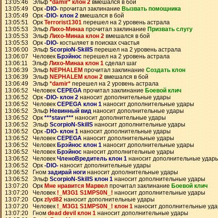
13:05:46 Эльф
*damir* клон 2
вмешался в бой
13:05:49 Орк
-DIO-
прочитал заклинание
Вызвать помощника
13:05:49 Орк
-DIO- клон 2
вмешался в бой
13:05:51 Орк
Terrorist1301
перешел на 2 уровень астрала
13:05:53 Эльф
Лихо-Минаа
прочитал заклинание
Призвать слугу
13:05:53 Эльф
Лихо-Минаа клон 2
вмешался в бой
13:05:53 Орк
-DIO-
костыляет в поисках счастья
13:06:00 Эльф
ScorpioN-SkillS
перешел на 2 уровень астрала
13:06:07 Человек
Брэйнос
перешел на 2 уровень астрала
13:06:11 Эльф
Лихо-Минаа клон 1
сделал шаг
13:06:39 Эльф
NEPHALEM
прочитал заклинание
Создать клон
13:06:39 Эльф
NEPHALEM клон 2
вмешался в бой
13:06:49 Эльф
*damir*
перешел на 2 уровень астрала
13:06:52 Человек
CEPEGA
прочитал заклинание
Боевой клич
13:06:52 Орк
-DIO- клон 2
наносит дополнительные удары
13:06:52 Человек
CEPEGA клон 1
наносит дополнительные удары
13:06:52 Эльф
Невинный вид
наносит дополнительные удары
13:06:52 Орк
***stavr***
наносит дополнительные удары
13:06:52 Эльф
ScorpioN-SkillS
наносит дополнительные удары
13:06:52 Орк
-DIO- клон 1
наносит дополнительные удары
13:06:52 Человек
CEPEGA
наносит дополнительные удары
13:06:52 Человек
Брэйнос клон 1
наносит дополнительные удары
13:06:52 Человек
Брэйнос
наносит дополнительные удары
13:06:52 Человек
ЧленоВредитель клон 1
наносит дополнительные удар
13:06:52 Орк
-DIO-
наносит дополнительные удары
13:06:52 Гном
задирай ноги
наносит дополнительные удары
13:06:52 Эльф
ScorpioN-SkillS клон 1
наносит дополнительные удары
13:07:20 Орк
Мне нравится Марвел
прочитал заклинание
Боевой клич
13:07:20 Человек
!_M3G1 S1MPS0N_!
наносит дополнительные удары
13:07:20 Орк
zlyd82
наносит дополнительные удары
13:07:20 Человек
!_M3G1 S1MPS0N_! клон 1
наносит дополнительные уд
13:07:20 Гном
dead devil клон 1
наносит дополнительные удары