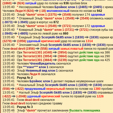
(1860)
(924)
хитрый
удар по голове на
936
пробив блок
13:05:40
*
Несокрушимый Человек
Брэйнос клон 1 (2465)
(2465)
с крика
Человек
Леди Н (924)
(-18)
молниеносный
пинок по ногам на
942
13:05:40 Эльф
*damir* клон 1 (3375)
(3549)
получил 174
здоровья
13:05:40
*
Отважный Эльф
*damir* клон 1 (3549)
(3549)
опомнясь накат
(-3073)
(-3945)
удар в корпус на
872
13:05:40 Эльф
*damir* клон 1 (3549)
(3721)
получил 172
здоровья
13:05:40
*
Коварный Эльф
*damir* клон 1 (3721)
(3721)
стиснув зубы за
(-3945)
(-4805)
тычок по левой руке на
860
13:05:40
*
Ехидный Эльф
ScorpioN-SkillS клон 1 (1830)
(1830)
харкая к
(3270)
(1956)
удачный
критический
удар по ногам на
1314
13:05:40
*
Злопамятный Эльф
ScorpioN-SkillS клон 1 (1830)
(1830)
прок
Гном
dead devil (1956)
(558)
хитрый
замысловатый
пинок по правой ру
13:05:40 Орк
Terrorist1301 (4340)
(3954)
ощутил
действие яда
на 386
13:05:40 Орк
Terrorist1301 (3954)
(3664)
ощутил
действие яда
на 290
13:05:40 Орк
Terrorist1301 (3664)
(3239)
ощутил
действие яда
на 425
13:05:40 Человек
ЧленоВредитель
скончался
13:05:40 Орк
***stavr*** клон 1
скончался
13:05:40 Эльф
Невинный вид клон 1
скончался
13:05:40 Человек
Леди Н
скончался
13:05:41
Раунд № 2
13:05:41 Человек
Брэйнос клон 1
делает первые неуверенные шаги
13:05:41
*
Нахальный Эльф
ScorpioN-SkillS клон 1 (1830)
(1830)
опомня
(558)
(-822)
продуманный
нереальный
пинок по голове на
1380
пробив 
13:05:41
*
Наглый Эльф
ScorpioN-SkillS клон 1 (1830)
(1830)
оправивши
(-822)
(-2048)
удачный
критический
тычок по правой руке на
1226
13:05:41 Гном
dead devil
скончался
Гном
dead devil
получил среднюю травму
13:05:41
Раунд № 3
13:05:46 Эльф
*damir*
прочитал заклинание
Вызвать помощника