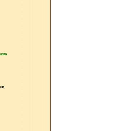
ника
аги