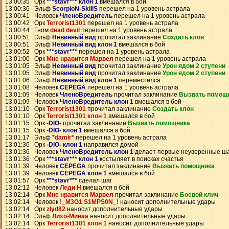
13:00:35 Орк
***stavr*** клон 1
вмешался в бой
13:00:36 Эльф
ScorpioN-SkillS
перешел на 1 уровень астрала
13:00:41 Человек
ЧленоВредитель
перешел на 1 уровень астрала
13:00:42 Орк
Terrorist1301
перешел на 1 уровень астрала
13:00:44 Гном
dead devil
перешел на 1 уровень астрала
13:00:51 Эльф
Невинный вид
прочитал заклинание
Создать клон
13:00:51 Эльф
Невинный вид клон 1
вмешался в бой
13:00:52 Орк
***stavr***
перешел на 1 уровень астрала
13:01:00 Орк
Мне нравится Марвел
перешел на 1 уровень астрала
13:01:05 Эльф
Невинный вид
прочитал заклинание
Урон ядом 2 ступени
13:01:05 Эльф
Невинный вид
прочитал заклинание
Урон ядом 2 ступени
13:01:06 Эльф
Невинный вид клон 1
переместился
13:01:08 Человек
CEPEGA
перешел на 1 уровень астрала
13:01:09 Человек
ЧленоВредитель
прочитал заклинание
Вызвать помощ
13:01:09 Человек
ЧленоВредитель клон 1
вмешался в бой
13:01:10 Орк
Terrorist1301
прочитал заклинание
Создать клон
13:01:10 Орк
Terrorist1301 клон 1
вмешался в бой
13:01:15 Орк
-DIO-
прочитал заклинание
Вызвать помощника
13:01:15 Орк
-DIO- клон 1
вмешался в бой
13:01:17 Эльф
*damir*
перешел на 1 уровень астрала
13:01:36 Орк
-DIO- клон 1
направился домой
13:01:36 Человек
ЧленоВредитель клон 1
делает первые неуверенные ш
13:01:36 Орк
***stavr*** клон 1
костыляет в поисках счастья
13:01:39 Человек
CEPEGA
прочитал заклинание
Вызвать помощника
13:01:39 Человек
CEPEGA клон 1
вмешался в бой
13:01:57 Орк
***stavr***
сделал шаг
13:02:12 Человек
Леди Н
вмешался в бой
13:02:14 Орк
Мне нравится Марвел
прочитал заклинание
Боевой клич
13:02:14 Человек
!_M3G1 S1MPS0N_!
наносит дополнительные удары
13:02:14 Орк
zlyd82
наносит дополнительные удары
13:02:14 Эльф
Лихо-Минаа
наносит дополнительные удары
13:02:14 Орк
Terrorist1301 клон 1
наносит дополнительные удары