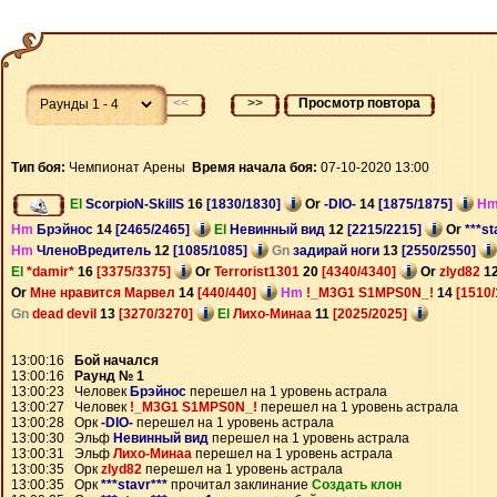
<<
>>
Просмотр повтора
Тип боя:
Чемпионат Арены
Время начала боя:
07-10-2020 13:00
El
ScorpioN-SkillS
16
[1830/1830]
Or
-DIO-
14
[1875/1875]
H
Hm
Брэйнос
14
[2465/2465]
El
Невинный вид
12
[2215/2215]
Or
***st
Hm
ЧленоВредитель
12
[1085/1085]
Gn
задирай ноги
13
[2550/2550]
El
*damir*
16
[3375/3375]
Or
Terrorist1301
20
[4340/4340]
Or
zlyd82
1
Or
Мне нравится Марвел
14
[440/440]
Hm
!_M3G1 S1MPS0N_!
14
[1510/
Gn
dead devil
13
[3270/3270]
El
Лихо-Минаа
11
[2025/2025]
13:00:16
Бой начался
13:00:16
Раунд № 1
13:00:23 Человек
Брэйнос
перешел на 1 уровень астрала
13:00:27 Человек
!_M3G1 S1MPS0N_!
перешел на 1 уровень астрала
13:00:28 Орк
-DIO-
перешел на 1 уровень астрала
13:00:30 Эльф
Невинный вид
перешел на 1 уровень астрала
13:00:31 Эльф
Лихо-Минаа
перешел на 1 уровень астрала
13:00:35 Орк
zlyd82
перешел на 1 уровень астрала
13:00:35 Орк
***stavr***
прочитал заклинание
Создать клон