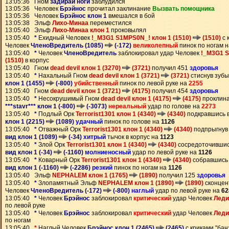
13:05:36 Гном
задирай ноги
заблудился
13:05:36 Человек
Брэйнос
прочитал заклинание
Вызвать помощника
13:05:36 Человек
Брэйнос клон 1
вмешался в бой
13:05:38 Эльф
Лихо-Минаа
переместился
13:05:40 Эльф
Лихо-Минаа клон 1
проковылял
13:05:40
*
Ехидный Человек
!_M3G1 S1MPS0N_! клон 1 (1510)
(1510)
с 
Человек
ЧленоВредитель (1085)
(-172)
великолепный
пинок по ногам 
13:05:40
*
Человек
ЧленоВредитель
заблокировал удар Человек
!_M3G1 S
(1510)
в корпус
13:05:40 Гном
dead devil клон 1 (3270)
(3721)
получил 451
здоровья
13:05:40
*
Нахальный Гном
dead devil клон 1 (3721)
(3721)
стиснув зубы
клон 1 (1455)
(-800)
убийственный
пинок по левой руке на
2255
13:05:40 Гном
dead devil клон 1 (3721)
(4175)
получил 454
здоровья
13:05:40
*
Несокрушимый Гном
dead devil клон 1 (4175)
(4175)
проклина
***stavr*** клон 1 (-800)
(-3073)
нереальный
удар по голове на
2273
13:05:40
*
Подлый Орк
Terrorist1301 клон 1 (4340)
(4340)
подкравшись 
клон 1 (2215)
(1089)
удачный
пинок по голове на
1126
13:05:40
*
Отважный Орк
Terrorist1301 клон 1 (4340)
(4340)
подпрыгнув
вид клон 1 (1089)
(-34)
хитрый
тычок в корпус на
1123
13:05:40
*
Злой Орк
Terrorist1301 клон 1 (4340)
(4340)
сосредоточивши
вид клон 1 (-34)
(-1160)
молниеносный
удар по левой руке на
1126
13:05:40
*
Коварный Орк
Terrorist1301 клон 1 (4340)
(4340)
собравшись
вид клон 1 (-1160)
(-2286)
резкий
пинок по ногам на
1126
13:05:40 Эльф
NEPHALEM клон 1 (1765)
(1890)
получил 125
здоровья
13:05:40
*
Злопамятный Эльф
NEPHALEM клон 1 (1890)
(1890)
сконцен
Человек
ЧленоВредитель (-172)
(-800)
наглый
удар по левой руке на
62
13:05:40
*
Человек
Брэйнос
заблокировал
критический
удар Человек
Леди
по левой руке
13:05:40
*
Человек
Брэйнос
заблокировал
критический
удар Человек
Леди
по ногам
13:05:40
*
Наглый Человек
Брэйнос клон 1 (2465)
(2465)
с криками "ба