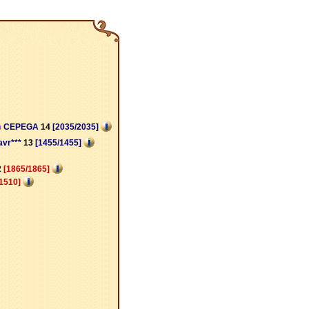
m
CEPEGA
14
[2035/2035]
avr***
13
[1455/1455]
2
[1865/1865]
1510]