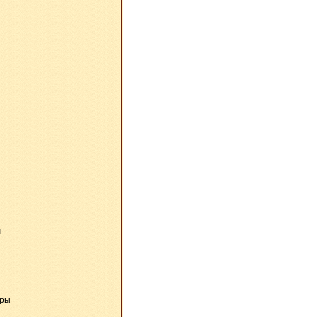
ы
ары