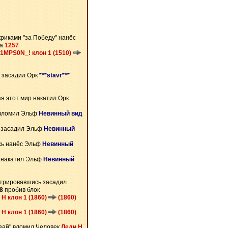
криками "за Победу" нанёс
на
1257
1MPS0N_! клон 1 (1510)
 засадил Орк
***stavr***
я этот мир накатил Орк
вломил Эльф
Невинный вид
 засадил Эльф
Невинный
сь нанёс Эльф
Невинный
 накатил Эльф
Невинный
трировавшись засадил
8
пробив блок
 Н клон 1 (1860)
(1860)
 Н клон 1 (1860)
(1860)
нзай" вломил Человек
Леди Н