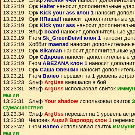
13:23:19 Эльф
Лесная Фея
наносит дополнитель
13:23:19 Орк
Halter
наносит дополнительные уда
13:23:19 Орк
Kick your ass клон 1
наносит допол
13:23:19 Орк
!!Паша!!
наносит дополнительные у
13:23:19 Орк
Kick your ass
наносит дополнительн
13:23:19 Эльф
board
наносит дополнительные уд
13:23:19 Гном
Sk_GreenDeivil клон 1
наносит доп
13:23:19 Хоббит
maenad
наносит дополнительные
13:23:19 Орк
Sikaman
наносит дополнительные у
13:23:19 Орк
СДарова
наносит дополнительные у
13:23:19 Гном
ABEZANA клон 1
наносит дополнит
13:23:19 Орк
Саша Овечкин
наносит дополнител
13:23:21 Гном
Валео
перешел на 1 уровень астра
13:23:23 Эльф
ArgUss
вмешался в бой
13:23:31 Эльф
ArgUss
использовал свиток
Иммун
магии
13:23:31 Эльф
Your shadow
использовал свиток
З
Сумаcшествия
13:23:34 Эльф
ArgUss
перешел на 1 уровень астр
13:23:38 Человек
Ацкий Варлорд клон 1
перемес
13:23:42 Гном
Валео
использовал свиток
Иммунит
магии