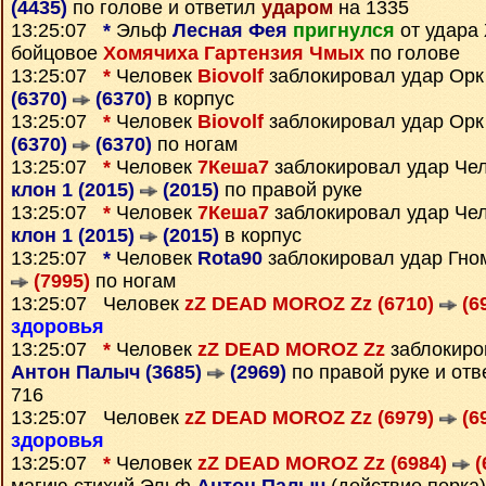
(4435)
по голове и ответил
ударом
на 1335
13:25:07
*
Эльф
Лесная Фея
пригнулся
от удара
бойцовое
Хомячиха Гартензия Чмых
по голове
13:25:07
*
Человек
Biovolf
заблокировал удар Ор
(6370)
(6370)
в корпус
13:25:07
*
Человек
Biovolf
заблокировал удар Ор
(6370)
(6370)
по ногам
13:25:07
*
Человек
7Кеша7
заблокировал удар Че
клон 1 (2015)
(2015)
по правой руке
13:25:07
*
Человек
7Кеша7
заблокировал удар Че
клон 1 (2015)
(2015)
в корпус
13:25:07
*
Человек
Rota90
заблокировал удар Гн
(7995)
по ногам
13:25:07 Человек
zZ DEAD MOROZ Zz (6710)
(6
здоровья
13:25:07
*
Человек
zZ DEAD MOROZ Zz
заблокиро
Антон Палыч (3685)
(2969)
по правой руке и от
716
13:25:07 Человек
zZ DEAD MOROZ Zz (6979)
(6
здоровья
13:25:07
*
Человек
zZ DEAD MOROZ Zz (6984)
(