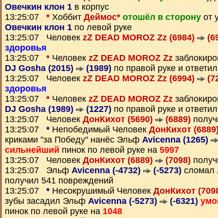
Овечкин клон 1
в корпус
13:25:07
*
Хоббит
Деймос*
отошёл в сторону
от 
Овечкин клон 1
по левой руке
13:25:07 Человек
zZ DEAD MOROZ Zz (6984)
(6
здоровья
13:25:07
*
Человек
zZ DEAD MOROZ Zz
заблокиро
DJ Gosha (2015)
(1989)
по правой руке и ответи
13:25:07 Человек
zZ DEAD MOROZ Zz (6994)
(7
здоровья
13:25:07
*
Человек
zZ DEAD MOROZ Zz
заблокиро
DJ Gosha (1989)
(1227)
по правой руке и ответи
13:25:07 Человек
ДонКихот (5690)
(6889)
получ
13:25:07
*
Непобедимый Человек
ДонКихот (6889
криками "за Победу" нанёс Эльф
Avicenna (1265)
сильнейший
пинок по левой руке на
5997
13:25:07 Человек
ДонКихот (6889)
(7098)
получ
13:25:07 Эльф
Avicenna (-4732)
(-5273)
сломал 
получил 541 повреждений
13:25:07
*
Несокрушимый Человек
ДонКихот (709
зубы засадил Эльф
Avicenna (-5273)
(-6321)
умо
пинок по левой руке на
1048