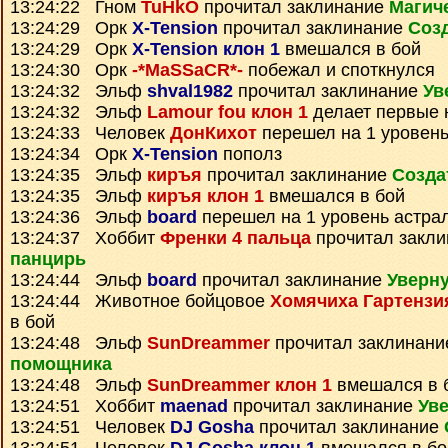
13:24:22 Гном
TuHkO
прочитал заклинание
Магич
13:24:29 Орк
X-Tension
прочитал заклинание
Соз
13:24:29 Орк
X-Tension клон 1
вмешался в бой
13:24:30 Орк
-*MaSSaCR*-
побежал и споткнулся
13:24:32 Эльф
shval1982
прочитал заклинание
Ув
13:24:32 Эльф
Lamour fou клон 1
делает первые 
13:24:33 Человек
ДонКихот
перешел на 1 уровень
13:24:34 Орк
X-Tension
пополз
13:24:35 Эльф
киръя
прочитал заклинание
Созда
13:24:35 Эльф
киръя клон 1
вмешался в бой
13:24:36 Эльф
board
перешел на 1 уровень астра
13:24:37 Хоббит
Френки 4 пальца
прочитал закл
панцирь
13:24:44 Эльф
board
прочитал заклинание
Уверну
13:24:44 Животное бойцовое
Хомячиха Гартенз
в бой
13:24:48 Эльф
SunDreammer
прочитал заклинан
помощника
13:24:48 Эльф
SunDreammer клон 1
вмешался в 
13:24:51 Хоббит
maenad
прочитал заклинание
Уве
13:24:51 Человек
DJ Gosha
прочитал заклинание