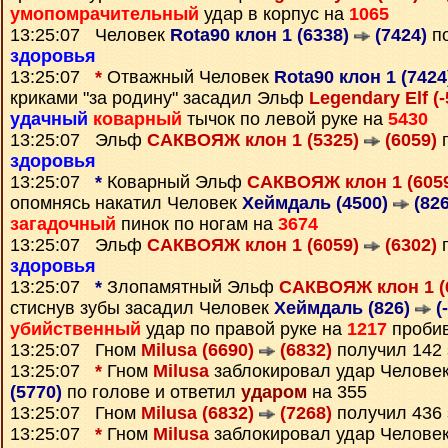
умопомрачительный
удар в корпус на
1065
13:25:07 Человек
Rota90 клон 1 (6338)
(7424)
по
здоровья
13:25:07
*
Отважный Человек
Rota90 клон 1 (742
криками "за родину" засадил Эльф
Legendary Elf (
удачный
коварный
тычок по левой руке на
5430
13:25:07 Эльф
САКВОЯЖ клон 1 (5325)
(6059)
п
здоровья
13:25:07
*
Коварный Эльф
САКВОЯЖ клон 1 (605
опомнясь накатил Человек
Хеймдаль (4500)
(826
загадочный
пинок по ногам на
3674
13:25:07 Эльф
САКВОЯЖ клон 1 (6059)
(6302)
п
здоровья
13:25:07
*
Злопамятный Эльф
САКВОЯЖ клон 1 (
стиснув зубы засадил Человек
Хеймдаль (826)
(
убийственный
удар по правой руке на
1217
пробив
13:25:07 Гном
Milusa (6690)
(6832)
получил 142
13:25:07
*
Гном
Milusa
заблокировал удар Челове
(5770)
по голове и ответил
ударом
на 355
13:25:07 Гном
Milusa (6832)
(7268)
получил 436
13:25:07
*
Гном
Milusa
заблокировал удар Челове