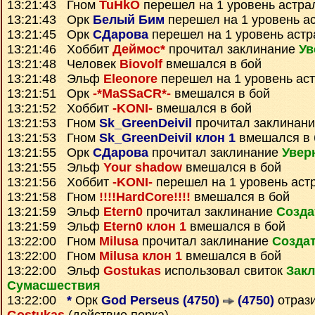
13:21:43 Гном
TuHkO
перешел на 1 уровень астра
13:21:43 Орк
Белый Бим
перешел на 1 уровень а
13:21:45 Орк
СДарова
перешел на 1 уровень астр
13:21:46 Хоббит
Деймос*
прочитал заклинание
Ув
13:21:48 Человек
Biovolf
вмешался в бой
13:21:48 Эльф
Eleonore
перешел на 1 уровень ас
13:21:51 Орк
-*MaSSaCR*-
вмешался в бой
13:21:52 Хоббит
-KONI-
вмешался в бой
13:21:53 Гном
Sk_GreenDeivil
прочитал заклинан
13:21:53 Гном
Sk_GreenDeivil клон 1
вмешался в 
13:21:55 Орк
СДарова
прочитал заклинание
Увер
13:21:55 Эльф
Your shadow
вмешался в бой
13:21:56 Хоббит
-KONI-
перешел на 1 уровень аст
13:21:58 Гном
!!!!HardCore!!!!
вмешался в бой
13:21:59 Эльф
Etern0
прочитал заклинание
Созда
13:21:59 Эльф
Etern0 клон 1
вмешался в бой
13:22:00 Гном
Milusa
прочитал заклинание
Создат
13:22:00 Гном
Milusa клон 1
вмешался в бой
13:22:00 Эльф
Gostukas
использовал свиток
Зак
Сумаcшествия
13:22:00
*
Орк
God Perseus (4750)
(4750)
отраз