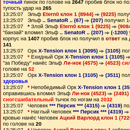
точный
пинок по голове на
2647
пробив блок но п
тупость удар на
265
13:25:07 Эльф
Etern0 клон 1 (8944)
(9225)
полу
13:25:07 Эльф
.. SenatoR .. (67)
(207)
получил 
13:25:07
*
Злой Эльф
Etern0 клон 1 (9225)
(908
"банзай" вломил Эльф
.. SenatoR .. (207)
(-1200)
корпус на
1407
пробив блок но получил в
ответ
на 
141
13:25:07 Орк
X-Tension клон 1 (3095)
(3105)
пол
13:25:07
*
Ехидный Орк
X-Tension клон 1 (3105)
"за Победу" нанёс Эльф
Ли-нок (4575)
(4523)
си
голове на
52
13:25:07 Орк
X-Tension клон 1 (3105)
(3511)
пол
здоровья
13:25:07
*
Непобедимый Орк
X-Tension клон 1 (3
оправившись вломил Эльф
Ли-нок (4523)
(2491)
сногсшибательный
тычок по ногам на
2032
13:25:07 Человек
*** Персик *** (4315)
(4319)
по
13:25:07
*
Наглый Человек
*** Персик *** (4319)
кровью нанёс Человек
Ацкий Варлорд клон 1 (722
по голове на
20