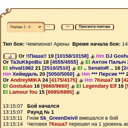
<<
>>
Просмотр повтора
Тип боя:
Чемпионат Арены
Время начала боя:
14
Or
!!Паша!!
19
[10158/10158]
Hm
DJ Gosh
Or
Ta3uKkpoBu
18
[4555/4555]
El
Антон Палыч
El
shval1982
21
[2510/2510]
El
.. SenatoR ..
16
[2
Hm
Хеймдаль
20
[5050/5050]
Hm
*** Персик ***
Or
AndreyMIKA
24
[4175/4175]
Hm
7Кеша7
19
[4
El
Gostukas
16
[9660/9660]
El
Legendary Elf
16
[
El
Lamour fou
15
[6995/6995]
13:15:07
Бой начался
13:15:07
Раунд № 1
13:15:11 Гном
Sk_GreenDeivil
вмешался в бой
13:15:14 Человек
7Кеша7
перешел на 1 уровень а