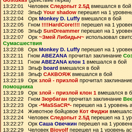
Gostukas
(действие перка)
13:22:01 Человек
Следопыт 2.5Д
вмешался в бой
13:22:02 Эльф
Your shadow
перешел на 1 уровен
13:22:04 Орк
Monkey D. Luffy
вмешался в бой
13:22:05 Гном
!!!!HardCore!!!!
перешел на 1 урове
13:22:06 Эльф
SunDreammer
перешел на 1 урове
13:22:07 Орк
~Змей Либидыч~
использовал свит
Сумаcшествия
13:22:08 Орк
Monkey D. Luffy
перешел на 1 урове
13:22:11 Гном
ABEZANA
прочитал заклинание
Со
13:22:11 Гном
ABEZANA клон 1
вмешался в бой
13:22:13 Эльф
board
вмешался в бой
13:22:18 Эльф
САКВОЯЖ
вмешался в бой
13:22:19 Орк
злой - призлой
прочитал заклинани
помощника
13:22:19 Орк
злой - призлой клон 1
вмешался в б
13:22:22 Гном
Зюрбаган
прочитал заклинание
Ве
13:22:23 Орк
-*MaSSaCR*-
перешел на 1 уровень 
13:22:24 Животное бойцовое
Кот Фиджи
вмешался
13:22:24 Человек
Следопыт 2.5Д
перешел на 1 ур
13:22:27 Орк
Саша Овечкин
перешел на 1 уровен
13:22:29 Человек
Biovolf
перешел на 1 уровень а