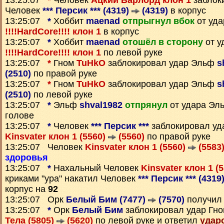
13:25:07
*
Человек
Ацкий Варлорд клон 1
заблок
Человек
*** Персик *** (4319)
(4319)
в корпус
13:25:07
*
Хоббит
maenad
отпрыгнул вбок
от уда
!!!!HardCore!!!! клон 1
в корпус
13:25:07
*
Хоббит
maenad
отошёл в сторону
от у
!!!!HardCore!!!! клон 1
по левой руке
13:25:07
*
Гном
TuHkO
заблокировал удар Эльф
s
(2510)
по правой руке
13:25:07
*
Гном
TuHkO
заблокировал удар Эльф
s
(2510)
по левой руке
13:25:07
*
Эльф
shval1982
отпрянул
от удара Э
голове
13:25:07
*
Человек
*** Персик ***
заблокировал уд
Kinsvater клон 1 (5560)
(5560)
по правой руке
13:25:07 Человек
Kinsvater клон 1 (5560)
(5583
здоровья
13:25:07
*
Нахальный Человек
Kinsvater клон 1 (
криками "ура" накатил Человек
*** Персик *** (4319
корпус на
92
13:25:07 Орк
Белый Бим (7477)
(7570)
получил
13:25:07
*
Орк
Белый Бим
заблокировал удар Гн
Тела (5805)
(5620)
по левой руке и ответил
удар