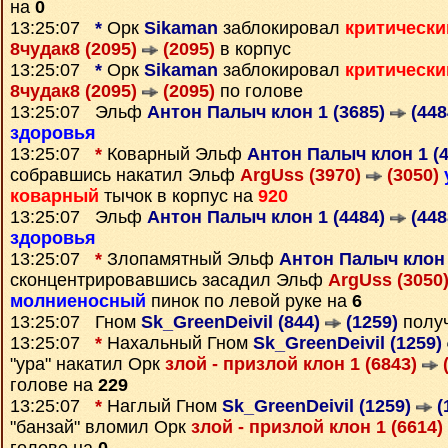
на
0
13:25:07
*
Орк
Sikaman
заблокировал
критически
8чудак8 (2095)
(2095)
в корпус
13:25:07
*
Орк
Sikaman
заблокировал
критически
8чудак8 (2095)
(2095)
по голове
13:25:07 Эльф
Антон Палыч клон 1 (3685)
(448
здоровья
13:25:07
*
Коварный Эльф
Антон Палыч клон 1 (
собравшись накатил Эльф
ArgUss (3970)
(3050)
коварный
тычок в корпус на
920
13:25:07 Эльф
Антон Палыч клон 1 (4484)
(448
здоровья
13:25:07
*
Злопамятный Эльф
Антон Палыч клон 
сконцентрировавшись засадил Эльф
ArgUss (3050
молниеносный
пинок по левой руке на
6
13:25:07 Гном
Sk_GreenDeivil (844)
(1259)
полу
13:25:07
*
Нахальный Гном
Sk_GreenDeivil (1259)
"ура" накатил Орк
злой - призлой клон 1 (6843)
(
голове на
229
13:25:07
*
Наглый Гном
Sk_GreenDeivil (1259)
(
"банзай" вломил Орк
злой - призлой клон 1 (6614)