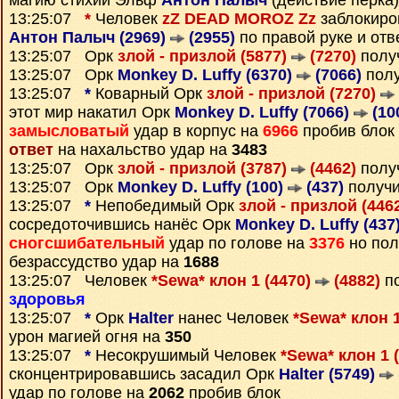
магию стихий Эльф
Антон Палыч
(действие перка)
13:25:07
*
Человек
zZ DEAD MOROZ Zz
заблокиро
Антон Палыч (2969)
(2955)
по правой руке и от
13:25:07 Орк
злой - призлой (5877)
(7270)
полу
13:25:07 Орк
Monkey D. Luffy (6370)
(7066)
полу
13:25:07
*
Коварный Орк
злой - призлой (7270)
этот мир накатил Орк
Monkey D. Luffy (7066)
(10
замысловатый
удар в корпус на
6966
пробив блок 
ответ
на нахальство удар на
3483
13:25:07 Орк
злой - призлой (3787)
(4462)
полу
13:25:07 Орк
Monkey D. Luffy (100)
(437)
получ
13:25:07
*
Непобедимый Орк
злой - призлой (446
сосредоточившись нанёс Орк
Monkey D. Luffy (437
сногсшибательный
удар по голове на
3376
но пол
безрассудство удар на
1688
13:25:07 Человек
*Sewa* клон 1 (4470)
(4882)
по
здоровья
13:25:07
*
Орк
Halter
нанес Человек
*Sewa* клон 
урон магией огня на
350
13:25:07
*
Несокрушимый Человек
*Sewa* клон 1 
сконцентрировавшись засадил Орк
Halter (5749)
удар по голове на
2062
пробив блок