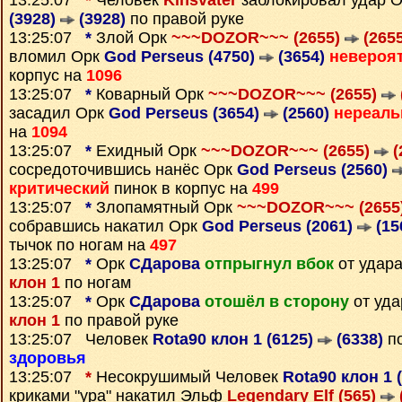
13:25:07
*
Человек
Kinsvater
заблокировал удар 
(3928)
(3928)
по правой руке
13:25:07
*
Злой Орк
~~~DOZOR~~~ (2655)
(2655
вломил Орк
God Perseus (4750)
(3654)
невероя
корпус на
1096
13:25:07
*
Коварный Орк
~~~DOZOR~~~ (2655)
засадил Орк
God Perseus (3654)
(2560)
нереал
на
1094
13:25:07
*
Ехидный Орк
~~~DOZOR~~~ (2655)
(
сосредоточившись нанёс Орк
God Perseus (2560)
критический
пинок в корпус на
499
13:25:07
*
Злопамятный Орк
~~~DOZOR~~~ (2655
собравшись накатил Орк
God Perseus (2061)
(15
тычок по ногам на
497
13:25:07
*
Орк
СДарова
отпрыгнул вбок
от удар
клон 1
по ногам
13:25:07
*
Орк
СДарова
отошёл в сторону
от уд
клон 1
по правой руке
13:25:07 Человек
Rota90 клон 1 (6125)
(6338)
по
здоровья
13:25:07
*
Несокрушимый Человек
Rota90 клон 1 
криками "ура" накатил Эльф
Legendary Elf (565)