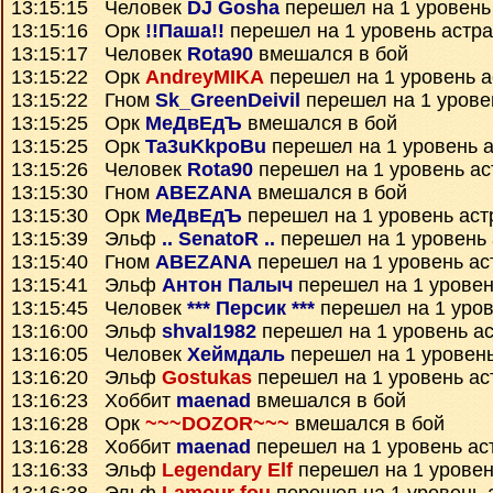
13:15:15 Человек
DJ Gosha
перешел на 1 уровень
13:15:16 Орк
!!Паша!!
перешел на 1 уровень астр
13:15:17 Человек
Rota90
вмешался в бой
13:15:22 Орк
AndreyMIKA
перешел на 1 уровень 
13:15:22 Гном
Sk_GreenDeivil
перешел на 1 урове
13:15:25 Орк
МеДвЕдЪ
вмешался в бой
13:15:25 Орк
Ta3uKkpoBu
перешел на 1 уровень 
13:15:26 Человек
Rota90
перешел на 1 уровень ас
13:15:30 Гном
ABEZANA
вмешался в бой
13:15:30 Орк
МеДвЕдЪ
перешел на 1 уровень аст
13:15:39 Эльф
.. SenatoR ..
перешел на 1 уровень
13:15:40 Гном
ABEZANA
перешел на 1 уровень ас
13:15:41 Эльф
Антон Палыч
перешел на 1 уровен
13:15:45 Человек
*** Персик ***
перешел на 1 уров
13:16:00 Эльф
shval1982
перешел на 1 уровень а
13:16:05 Человек
Хеймдаль
перешел на 1 уровен
13:16:20 Эльф
Gostukas
перешел на 1 уровень ас
13:16:23 Хоббит
maenad
вмешался в бой
13:16:28 Орк
~~~DOZOR~~~
вмешался в бой
13:16:28 Хоббит
maenad
перешел на 1 уровень ас
13:16:33 Эльф
Legendary Elf
перешел на 1 уровен