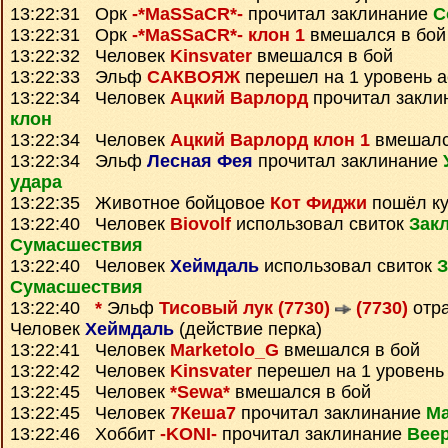
13:22:31 Орк
-*MaSSaCR*-
прочитал заклинание
С
13:22:31 Орк
-*MaSSaCR*- клон 1
вмешался в бой
13:22:32 Человек
Kinsvater
вмешался в бой
13:22:33 Эльф
САКВОЯЖ
перешел на 1 уровень 
13:22:34 Человек
Ацкий Варлорд
прочитал закли
клон
13:22:34 Человек
Ацкий Варлорд клон 1
вмешалс
13:22:34 Эльф
Лесная Фея
прочитал заклинание
удара
13:22:35 Животное бойцовое
Кот Фиджи
пошёл ку
13:22:40 Человек
Biovolf
использовал свиток
Зак
Сумаcшествия
13:22:40 Человек
Хеймдаль
использовал свиток
З
Сумаcшествия
13:22:40
*
Эльф
Тисовый лук (7730)
(7730)
отра
Человек
Хеймдаль
(действие перка)
13:22:41 Человек
Marketolo_G
вмешался в бой
13:22:42 Человек
Kinsvater
перешел на 1 уровень
13:22:45 Человек
*Sewa*
вмешался в бой
13:22:45 Человек
7Кеша7
прочитал заклинание
Ма
13:22:46 Хоббит
-KONI-
прочитал заклинание
Вее