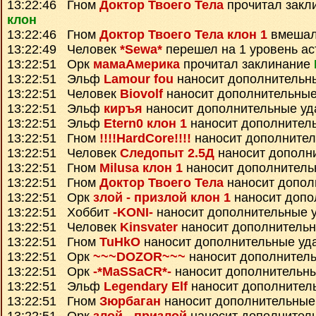
13:22:46 Гном
Доктор Твоего Тела
прочитал закл
клон
13:22:46 Гном
Доктор Твоего Тела клон 1
вмешал
13:22:49 Человек
*Sewa*
перешел на 1 уровень ас
13:22:51 Орк
мамаАмерика
прочитал заклинание
13:22:51 Эльф
Lamour fou
наносит дополнительн
13:22:51 Человек
Biovolf
наносит дополнительные
13:22:51 Эльф
киръя
наносит дополнительные у
13:22:51 Эльф
Etern0 клон 1
наносит дополнител
13:22:51 Гном
!!!!HardCore!!!!
наносит дополните
13:22:51 Человек
Следопыт 2.5Д
наносит дополн
13:22:51 Гном
Milusa клон 1
наносит дополнитель
13:22:51 Гном
Доктор Твоего Тела
наносит допол
13:22:51 Орк
злой - призлой клон 1
наносит допо
13:22:51 Хоббит
-KONI-
наносит дополнительные 
13:22:51 Человек
Kinsvater
наносит дополнитель
13:22:51 Гном
TuHkO
наносит дополнительные уд
13:22:51 Орк
~~~DOZOR~~~
наносит дополнител
13:22:51 Орк
-*MaSSaCR*-
наносит дополнительн
13:22:51 Эльф
Legendary Elf
наносит дополнител
13:22:51 Гном
Зюрбаган
наносит дополнительные