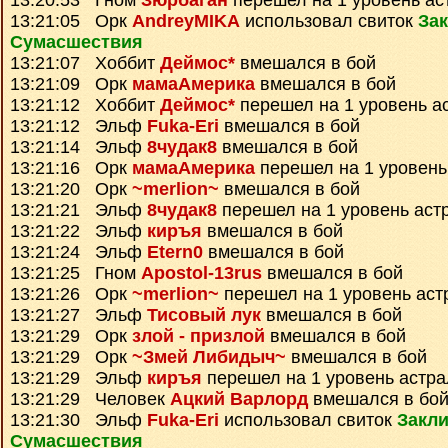
13:20:53 Гном
Зюрбаган
перешел на 1 уровень ас
13:21:05 Орк
AndreyMIKA
использовал свиток
За
Сумаcшествия
13:21:07 Хоббит
Деймос*
вмешался в бой
13:21:09 Орк
мамаАмерика
вмешался в бой
13:21:12 Хоббит
Деймос*
перешел на 1 уровень а
13:21:12 Эльф
Fuka-Eri
вмешался в бой
13:21:14 Эльф
8чудак8
вмешался в бой
13:21:16 Орк
мамаАмерика
перешел на 1 уровень
13:21:20 Орк
~merlion~
вмешался в бой
13:21:21 Эльф
8чудак8
перешел на 1 уровень аст
13:21:22 Эльф
киръя
вмешался в бой
13:21:24 Эльф
Etern0
вмешался в бой
13:21:25 Гном
Apostol-13rus
вмешался в бой
13:21:26 Орк
~merlion~
перешел на 1 уровень аст
13:21:27 Эльф
Тисовый лук
вмешался в бой
13:21:29 Орк
злой - призлой
вмешался в бой
13:21:29 Орк
~Змей Либидыч~
вмешался в бой
13:21:29 Эльф
киръя
перешел на 1 уровень астр
13:21:29 Человек
Ацкий Варлорд
вмешался в бо
13:21:30 Эльф
Fuka-Eri
использовал свиток
Закл
Сумаcшествия