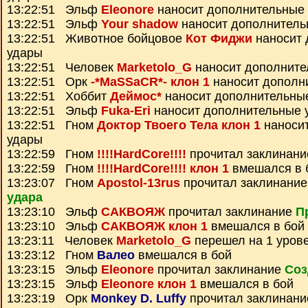
13:22:51 Эльф
Eleonore
наносит дополнительные
13:22:51 Эльф
Your shadow
наносит дополнитель
13:22:51 Животное бойцовое
Кот Фиджи
наносит 
удары
13:22:51 Человек
Marketolo_G
наносит дополните
13:22:51 Орк
-*MaSSaCR*- клон 1
наносит дополн
13:22:51 Хоббит
Деймос*
наносит дополнительны
13:22:51 Эльф
Fuka-Eri
наносит дополнительные 
13:22:51 Гном
Доктор Твоего Тела клон 1
наноси
удары
13:22:59 Гном
!!!!HardCore!!!!
прочитал заклинан
13:22:59 Гном
!!!!HardCore!!!! клон 1
вмешался в 
13:23:07 Гном
Apostol-13rus
прочитал заклинани
удара
13:23:10 Эльф
САКВОЯЖ
прочитал заклинание
П
13:23:10 Эльф
САКВОЯЖ клон 1
вмешался в бой
13:23:11 Человек
Marketolo_G
перешел на 1 уров
13:23:12 Гном
Валео
вмешался в бой
13:23:15 Эльф
Eleonore
прочитал заклинание
Соз
13:23:15 Эльф
Eleonore клон 1
вмешался в бой
13:23:19 Орк
Monkey D. Luffy
прочитал заклинан