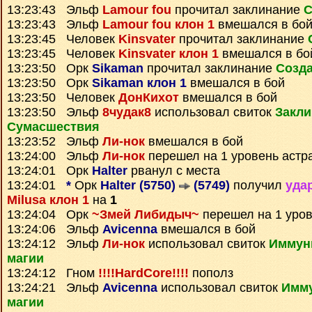
13:23:43 Эльф
Lamour fou
прочитал заклинание
С
13:23:43 Эльф
Lamour fou клон 1
вмешался в бо
13:23:45 Человек
Kinsvater
прочитал заклинание
13:23:45 Человек
Kinsvater клон 1
вмешался в бо
13:23:50 Орк
Sikaman
прочитал заклинание
Созда
13:23:50 Орк
Sikaman клон 1
вмешался в бой
13:23:50 Человек
ДонКихот
вмешался в бой
13:23:50 Эльф
8чудак8
использовал свиток
Закли
Сумаcшествия
13:23:52 Эльф
Ли-нок
вмешался в бой
13:24:00 Эльф
Ли-нок
перешел на 1 уровень астр
13:24:01 Орк
Halter
рванул с места
13:24:01
*
Орк
Halter (5750)
(5749)
получил
уда
Milusa клон 1
на
1
13:24:04 Орк
~Змей Либидыч~
перешел на 1 уров
13:24:06 Эльф
Avicenna
вмешался в бой
13:24:12 Эльф
Ли-нок
использовал свиток
Иммуни
магии
13:24:12 Гном
!!!!HardCore!!!!
пополз
13:24:21 Эльф
Avicenna
использовал свиток
Имму
магии