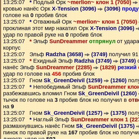
13:25:07
*
Подлый Орк
~merlion~ клон 1 (7050)
кровью нанёс Орк
X-Tension (3096)
(3096)
прод
голове на
0
пробив блок
13:25:07
*
Отважный Орк
~merlion~ клон 1 (7050)
проклиная этот мир накатил Орк
X-Tension (3096)
удар по правой руке на
0
пробив блок
13:25:07
*
Эльф
SunDreammer
отпрянул
от удар
корпус
13:25:07 Эльф
Radzha (3658)
(3749)
получил 9
13:25:07
*
Ехидный Эльф
Radzha (3749)
(3749)
нанёс Эльф
SunDreammer (2285)
(1829)
резкий
удар по голове на
456
пробив блок
13:25:07 Гном
Sk_GreenDeivil (1259)
(1260)
пол
13:25:07
*
Непобедимый Эльф
SunDreammer клон
разбежавшись вломил Гном
Sk_GreenDeivil (1260)
тычок по голове на
3
пробив блок но получил в
отв
на
9
13:25:07 Гном
Sk_GreenDeivil (1257)
(1375)
пол
13:25:07
*
Наглый Эльф
SunDreammer клон 1 (22
размахнувшись нанёс Гном
Sk_GreenDeivil (1375)
пинок по правой руке на
167
пробив блок но получ