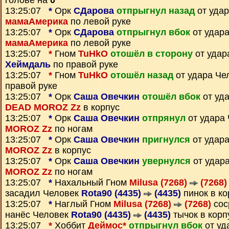
голове на
0
13:25:07
*
Орк
СДарова
отпрыгнул назад
от удар
мамаАмерика
по левой руке
13:25:07
*
Орк
СДарова
отпрыгнул вбок
от удара
мамаАмерика
по левой руке
13:25:07
*
Гном
TuHkO
отошёл в сторону
от удар
Хеймдаль
по правой руке
13:25:07
*
Гном
TuHkO
отошёл назад
от удара Че
правой руке
13:25:07
*
Орк
Саша Овечкин
отошёл вбок
от уд
DEAD MOROZ Zz
в корпус
13:25:07
*
Орк
Саша Овечкин
отпрянул
от удара
MOROZ Zz
по ногам
13:25:07
*
Орк
Саша Овечкин
пригнулся
от удар
MOROZ Zz
в корпус
13:25:07
*
Орк
Саша Овечкин
увернулся
от удар
MOROZ Zz
по ногам
13:25:07
*
Нахальный Гном
Milusa (7268)
(7268)
засадил Человек
Rota90 (4435)
(4435)
пинок в ко
13:25:07
*
Наглый Гном
Milusa (7268)
(7268)
сос
нанёс Человек
Rota90 (4435)
(4435)
тычок в корп
13:25:07
*
Хоббит
Деймос*
отпрыгнул вбок
от уд