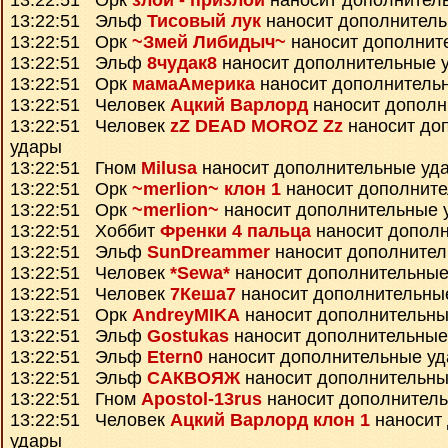
13:22:51 Орк
злой - призлой
наносит дополнител
13:22:51 Эльф
Тисовый лук
наносит дополнител
13:22:51 Орк
~Змей Либидыч~
наносит дополнит
13:22:51 Эльф
8чудак8
наносит дополнительные 
13:22:51 Орк
мамаАмерика
наносит дополнитель
13:22:51 Человек
Ацкий Варлорд
наносит дополн
13:22:51 Человек
zZ DEAD MOROZ Zz
наносит до
удары
13:22:51 Гном
Milusa
наносит дополнительные уд
13:22:51 Орк
~merlion~ клон 1
наносит дополнит
13:22:51 Орк
~merlion~
наносит дополнительные 
13:22:51 Хоббит
Френки 4 пальца
наносит допол
13:22:51 Эльф
SunDreammer
наносит дополнител
13:22:51 Человек
*Sewa*
наносит дополнительные
13:22:51 Человек
7Кеша7
наносит дополнительны
13:22:51 Орк
AndreyMIKA
наносит дополнительны
13:22:51 Эльф
Gostukas
наносит дополнительные
13:22:51 Эльф
Etern0
наносит дополнительные у
13:22:51 Эльф
САКВОЯЖ
наносит дополнительны
13:22:51 Гном
Apostol-13rus
наносит дополнител
13:22:51 Человек
Ацкий Варлорд клон 1
наносит
удары