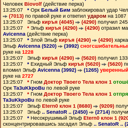
Человек
Biovolf
(действие перка)
13:25:07
*
Орк
Белый Бим
заблокировал удар Че
(7013)
по правой руке и ответил
ударом
на 1087
13:25:07 Эльф
киръя (4045)
(4290)
получил 24
13:25:07
*
Эльф
киръя (4290)
(4290)
отразил ма
Avicenna
(действие перка)
13:25:07
*
Злой Эльф
киръя (4290)
(4290)
харка
Эльф
Avicenna (5220)
(3992)
сногсшибательны
руке на
1228
13:25:07 Эльф
киръя (4290)
(5620)
получил 13
13:25:07
*
Ехидный Эльф
киръя (5620)
(5620)
п
вломил Эльф
Avicenna (3992)
(1265)
уверенны
руке на
2727
13:25:07
*
Гном
Доктор Твоего Тела клон 1
отошё
Орк
Ta3uKkpoBu
по левой руке
13:25:07
*
Гном
Доктор Твоего Тела клон 1
отпр
Ta3uKkpoBu
по левой руке
13:25:07 Эльф
Etern0 клон 1 (8680)
(9209)
полу
13:25:07 Эльф
.. SenatoR .. (2450)
(2714)
получи
13:25:07
*
Несокрушимый Эльф
Etern0 клон 1 (92
сконцентрировавшись засадил Эльф
.. SenatoR .. 