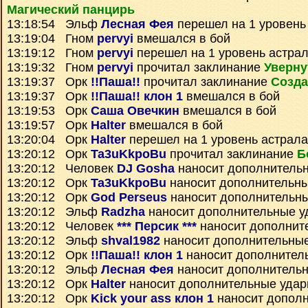
Магический панцирь
13:18:54 Эльф
Лесная Фея
перешел на 1 уровень
13:19:04 Гном
pervyi
вмешался в бой
13:19:12 Гном
pervyi
перешел на 1 уровень астра
13:19:32 Гном
pervyi
прочитал заклинание
Уверну
13:19:37 Орк
!!Паша!!
прочитал заклинание
Созда
13:19:37 Орк
!!Паша!! клон 1
вмешался в бой
13:19:53 Орк
Саша Овечкин
вмешался в бой
13:19:57 Орк
Halter
вмешался в бой
13:20:04 Орк
Halter
перешел на 1 уровень астрала
13:20:12 Орк
Ta3uKkpoBu
прочитал заклинание
Б
13:20:12 Человек
DJ Gosha
наносит дополнитель
13:20:12 Орк
Ta3uKkpoBu
наносит дополнительн
13:20:12 Орк
God Perseus
наносит дополнительн
13:20:12 Эльф
Radzha
наносит дополнительные у
13:20:12 Человек
*** Персик ***
наносит дополнит
13:20:12 Эльф
shval1982
наносит дополнительны
13:20:12 Орк
!!Паша!! клон 1
наносит дополнител
13:20:12 Эльф
Лесная Фея
наносит дополнитель
13:20:12 Орк
Halter
наносит дополнительные уда
13:20:12 Орк
Kick your ass клон 1
наносит допол