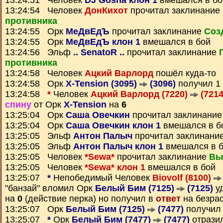
13:24:51 Человек
DJ Gosha клон 1
вмешался в бо
13:24:54 Человек
ДонКихот
прочитал заклинание
противника
13:24:55 Орк
МеДвЕдЪ
прочитал заклинание
Соз
13:24:55 Орк
МеДвЕдЪ клон 1
вмешался в бой
13:24:56 Эльф
.. SenatoR ..
прочитал заклинание
противника
13:24:58 Человек
Ацкий Варлорд
пошёл куда-то
13:24:58 Орк
X-Tension (3095)
(3096)
получил 1
13:24:58
*
Человек
Ацкий Варлорд (7220)
(7214
спину
от Орк
X-Tension
на
6
13:25:04 Орк
Саша Овечкин
прочитал заклинани
13:25:04 Орк
Саша Овечкин клон 1
вмешался в б
13:25:05 Эльф
Антон Палыч
прочитал заклинани
13:25:05 Эльф
Антон Палыч клон 1
вмешался в 
13:25:05 Человек
*Sewa*
прочитал заклинание
Вы
13:25:05 Человек
*Sewa* клон 1
вмешался в бой
13:25:07
*
Непобедимый Человек
Biovolf (8100)
"банзай" вломил Орк
Белый Бим (7125)
(7125)
уд
на
0
(действие перка) но получил в
ответ
на безрас
13:25:07 Орк
Белый Бим (7125)
(7477)
получил
13:25:07
*
Орк
Белый Бим (7477)
(7477)
отразил