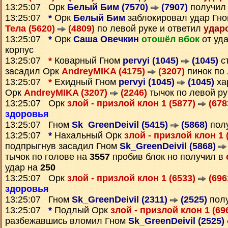
13:25:07 Орк
Белый Бим (7570)
(7907)
получил
13:25:07
*
Орк
Белый Бим
заблокировал удар Гн
Тела (5620)
(4809)
по левой руке и ответил
удар
13:25:07
*
Орк
Саша Овечкин
отошёл вбок
от уд
корпус
13:25:07
*
Коварный Гном
pervyi (1045)
(1045)
с
засадил Орк
AndreyMIKA (4175)
(3207)
пинок по 
13:25:07
*
Ехидный Гном
pervyi (1045)
(1045)
ха
Орк
AndreyMIKA (3207)
(2246)
тычок по левой р
13:25:07 Орк
злой - призлой клон 1 (5877)
(678
здоровья
13:25:07 Гном
Sk_GreenDeivil (5415)
(5868)
пол
13:25:07
*
Нахальный Орк
злой - призлой клон 1 
подпрыгнув засадил Гном
Sk_GreenDeivil (5868)
тычок по голове на
3557
пробив блок но получил в
удар на
250
13:25:07 Орк
злой - призлой клон 1 (6533)
(696
здоровья
13:25:07 Гном
Sk_GreenDeivil (2311)
(2525)
пол
13:25:07
*
Подлый Орк
злой - призлой клон 1 (69
разбежавшись вломил Гном
Sk_GreenDeivil (2525)