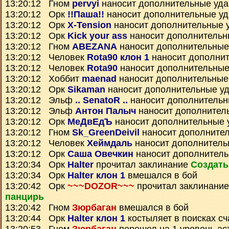
13:20:12 Гном
pervyi
наносит дополнительные уд
13:20:12 Орк
!!Паша!!
наносит дополнительные у
13:20:12 Орк
X-Tension
наносит дополнительные 
13:20:12 Орк
Kick your ass
наносит дополнительн
13:20:12 Гном
ABEZANA
наносит дополнительные
13:20:12 Человек
Rota90 клон 1
наносит дополни
13:20:12 Человек
Rota90
наносит дополнительные
13:20:12 Хоббит
maenad
наносит дополнительные
13:20:12 Орк
Sikaman
наносит дополнительные у
13:20:12 Эльф
.. SenatoR ..
наносит дополнительн
13:20:12 Эльф
Антон Палыч
наносит дополнител
13:20:12 Орк
МеДвЕдЪ
наносит дополнительные 
13:20:12 Гном
Sk_GreenDeivil
наносит дополните
13:20:12 Человек
Хеймдаль
наносит дополнитель
13:20:12 Орк
Саша Овечкин
наносит дополнител
13:20:34 Орк
Halter
прочитал заклинание
Создать
13:20:34 Орк
Halter клон 1
вмешался в бой
13:20:42 Орк
~~~DOZOR~~~
прочитал заклинани
панцирь
13:20:42 Гном
Зюрбаган
вмешался в бой
13:20:44 Орк
Halter клон 1
костыляет в поисках сч