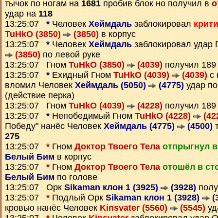
тычок по ногам на
1681
пробив блок но получил в
о
удар на
118
13:25:07
*
Человек
Хеймдаль
заблокировал
крит
TuHkO (3850)
(3850)
в корпус
13:25:07
*
Человек
Хеймдаль
заблокировал удар
(3850)
по левой руке
13:25:07 Гном
TuHkO (3850)
(4039)
получил 18
13:25:07
*
Ехидный Гном
TuHkO (4039)
(4039)
с 
вломил Человек
Хеймдаль (5050)
(4775)
удар по
(действие перка)
13:25:07 Гном
TuHkO (4039)
(4228)
получил 18
13:25:07
*
Непобедимый Гном
TuHkO (4228)
(42
Победу" нанёс Человек
Хеймдаль (4775)
(4500)
т
275
13:25:07
*
Гном
Доктор Твоего Тела
отпрыгнул в
Белый Бим
в корпус
13:25:07
*
Гном
Доктор Твоего Тела
отошёл в ст
Белый Бим
по голове
13:25:07 Орк
Sikaman клон 1 (3925)
(3928)
полу
13:25:07
*
Подлый Орк
Sikaman клон 1 (3928)
(
кровью нанёс Человек
Kinsvater (5560)
(5545)
уд