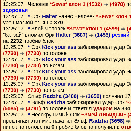
13:25:07 Человек
*Sewa* клон 1 (4532)
(4978)
по
здоровья
13:25:07
*
Орк
Halter
нанес Человек
*Sewa* клон 
урон магией огня на
379
13:25:07
*
Злой Человек
*Sewa* клон 1 (4599)
(4
"банзай" вломил Орк
Halter (3687)
(1455)
резкий
на
2232
пробив блок
13:25:07
*
Орк
Kick your ass
заблокировал удар 
(7730)
(7730)
по голове
13:25:07
*
Орк
Kick your ass
заблокировал удар 
(7730)
(7730)
по ногам
13:25:07
*
Орк
Kick your ass
заблокировал удар 
(7730)
(7730)
по голове
13:25:07
*
Орк
Kick your ass
заблокировал удар 
(7730)
(7730)
по ногам
13:25:07 Эльф
Radzha (3480)
(3658)
получил 1
13:25:07
*
Эльф
Radzha
заблокировал удар Орк
~
(5685)
(4791)
по голове и ответил
ударом
на 894
13:25:07
*
Несокрушимый Орк
~Змей Либидыч~ (
проклиная этот мир накатил Эльф
Radzha (3658)
пинок по голове на
0
пробив блок но получил в
отв