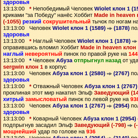
здоровья
13:13:00
*
Непобедимый Человек
Wiolet клон 1 (
криками "за Победу" нанёс Хоббит
Made in heaven 
(-1055)
резкий
сокрушительный
тычок по ногам н
13:13:00 Человек
Wiolet клон 1 (1589)
(1878)
по
здоровья
13:13:00
*
Наглый Человек
Wiolet клон 1 (1878)
оправившись вломил Хоббит
Made in heaven клон 
наглый
невероятный
пинок по правой руке на
144
13:13:00
*
Человек
Абуза
отпрыгнул назад
от уд
sergwin клон 1
в корпус
13:13:00 Человек
Абуза клон 1 (2580)
(2767)
по
здоровья
13:13:00
*
Отважный Человек
Абуза клон 1 (2767
проклиная этот мир накатил Эльф
Заведующий (1
хитрый
замысловатый
пинок по левой руке на
93
13:13:00 Человек
Абуза клон 1 (2767)
(2954)
по
здоровья
13:13:00
*
Коварный Человек
Абуза клон 1 (2954)
подпрыгнув засадил Эльф
Заведующий (-798)
(-
мощнейший
удар по голове на
936