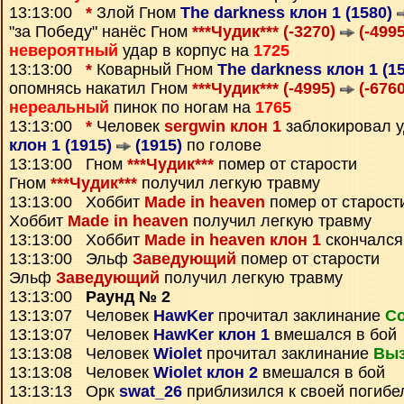
13:13:00
*
Злой Гном
The darkness клон 1 (1580)
"за Победу" нанёс Гном
***Чудик*** (-3270)
(-4995
невероятный
удар в корпус на
1725
13:13:00
*
Коварный Гном
The darkness клон 1 (1
опомнясь накатил Гном
***Чудик*** (-4995)
(-6760
нереальный
пинок по ногам на
1765
13:13:00
*
Человек
sergwin клон 1
заблокировал 
клон 1 (1915)
(1915)
по голове
13:13:00 Гном
***Чудик***
помер от старости
Гном
***Чудик***
получил легкую травму
13:13:00 Хоббит
Made in heaven
помер от старост
Хоббит
Made in heaven
получил легкую травму
13:13:00 Хоббит
Made in heaven клон 1
скончался
13:13:00 Эльф
Заведующий
помер от старости
Эльф
Заведующий
получил легкую травму
13:13:00
Раунд № 2
13:13:07 Человек
HawKer
прочитал заклинание
Со
13:13:07 Человек
HawKer клон 1
вмешался в бой
13:13:08 Человек
Wiolet
прочитал заклинание
Выз
13:13:08 Человек
Wiolet клон 2
вмешался в бой
13:13:13 Орк
swat_26
приблизился к своей погибе