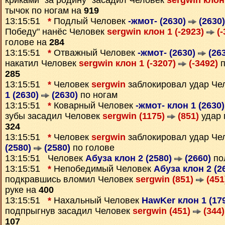
криками "за родину" засадил Человек
sergwin клон
тычок по ногам на
919
13:15:51
*
Подлый Человек
-жмот- (2630)
(2630)
Победу" нанёс Человек
sergwin клон 1 (-2923)
(-
голове на
284
13:15:51
*
Отважный Человек
-жмот- (2630)
(263
накатил Человек
sergwin клон 1 (-3207)
(-3492)
п
285
13:15:51
*
Человек
sergwin
заблокировал удар Че
1 (2630)
(2630)
по ногам
13:15:51
*
Коварный Человек
-жмот- клон 1 (2630
зубы засадил Человек
sergwin (1175)
(851)
удар 
324
13:15:51
*
Человек
sergwin
заблокировал удар Че
(2580)
(2580)
по голове
13:15:51 Человек
Абуза клон 2 (2580)
(2660)
по
13:15:51
*
Непобедимый Человек
Абуза клон 2 (2
подкравшись вломил Человек
sergwin (851)
(451
руке на
400
13:15:51
*
Нахальный Человек
HawKer клон 1 (17
подпрыгнув засадил Человек
sergwin (451)
(344)
107