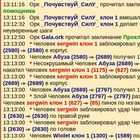
13:11:16 Орк
_ПочувствуЙ_СилУ_
прочитал закл
помощника
13:11:16 Орк
_ПочувствуЙ_СилУ_ клон 1
вмешалс
13:12:32 Орк
_ПочувствуЙ_СилУ_ клон 1
делает
неуверенные шаги
13:12:50 Орк
Gala.ork
прочитал заклинание
Прокл
13:13:00
*
Человек
sergwin клон 1
заблокировал 
(2580)
(2580)
в корпус
13:13:00 Человек
Абуза (2580)
(2689)
получил 
13:13:00
*
Несокрушимый Человек
Абуза (2689)
накатил Человек
sergwin клон 1 (1175)
(627)
пин
13:13:00
*
Человек
sergwin клон 1
заблокировал 
(2689)
(2689)
в корпус
13:13:00 Человек
Абуза (2689)
(2797)
получил 
13:13:00
*
Злой Человек
Абуза (2797)
(2797)
раз
Человек
sergwin клон 1 (627)
(85)
пинок по нога
13:13:00
*
Человек
sergwin
заблокировал удар Че
1 (2630)
(2630)
по правой руке
13:13:00
*
Человек
sergwin
заблокировал удар Че
1 (2630)
(2630)
по голове
13:13:00 Человек
Wiolet клон 1 (1300)
(1589)
по