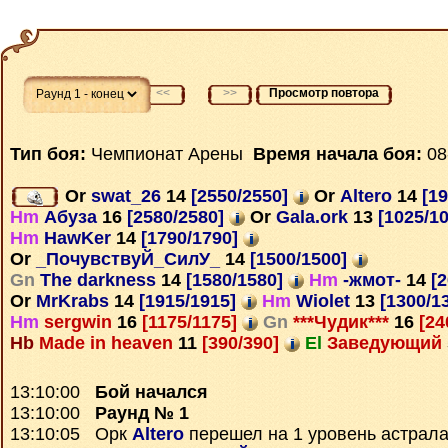
<<
>>
Просмотр повтора
Тип боя:
Чемпионат Арены
Время начала боя:
08
Or
swat_26
14
[2550/2550]
Or
Altero
14
[19
Hm
Абуза
16
[2580/2580]
Or
Gala.ork
13
[1025/1
Hm
HawKer
14
[1790/1790]
Or
_ПочувствуЙ_СилУ_
14
[1500/1500]
Gn
The darkness
14
[1580/1580]
Hm
-жмот-
14
[2
Or
MrKrabs
14
[1915/1915]
Hm
Wiolet
13
[1300/1
Hm
sergwin
16
[1175/1175]
Gn
***Чудик***
16
[24
Hb
Made in heaven
11
[390/390]
El
Заведующий
13:10:00
Бой начался
13:10:00
Раунд № 1
13:10:05 Орк
Altero
перешел на 1 уровень астрал