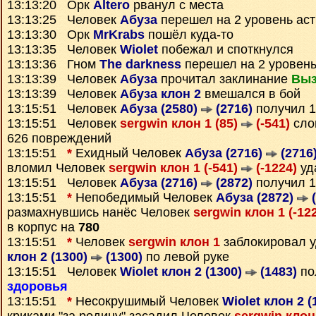
13:13:20 Орк
Altero
рванул с места
13:13:25 Человек
Абуза
перешел на 2 уровень ас
13:13:30 Орк
MrKrabs
пошёл куда-то
13:13:35 Человек
Wiolet
побежал и споткнулся
13:13:36 Гном
The darkness
перешел на 2 уровень
13:13:39 Человек
Абуза
прочитал заклинание
Выз
13:13:39 Человек
Абуза клон 2
вмешался в бой
13:15:51 Человек
Абуза (2580)
(2716)
получил 
13:15:51 Человек
sergwin клон 1 (85)
(-541)
сло
626 повреждений
13:15:51
*
Ехидный Человек
Абуза (2716)
(2716
вломил Человек
sergwin клон 1 (-541)
(-1224)
уд
13:15:51 Человек
Абуза (2716)
(2872)
получил 
13:15:51
*
Непобедимый Человек
Абуза (2872)
(
размахнувшись нанёс Человек
sergwin клон 1 (-12
в корпус на
780
13:15:51
*
Человек
sergwin клон 1
заблокировал 
клон 2 (1300)
(1300)
по левой руке
13:15:51 Человек
Wiolet клон 2 (1300)
(1483)
по
здоровья
13:15:51
*
Несокрушимый Человек
Wiolet клон 2 