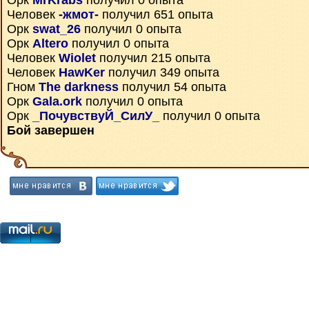
Орк
MrKrabs
получил 0 опыта
Человек
-жмот-
получил 651 опыта
Орк
swat_26
получил 0 опыта
Орк
Altero
получил 0 опыта
Человек
Wiolet
получил 215 опыта
Человек
HawKer
получил 349 опыта
Гном
The darkness
получил 54 опыта
Орк
Gala.ork
получил 0 опыта
Орк
_ПочувствуЙ_СилУ_
получил 0 опыта
Бой завершен