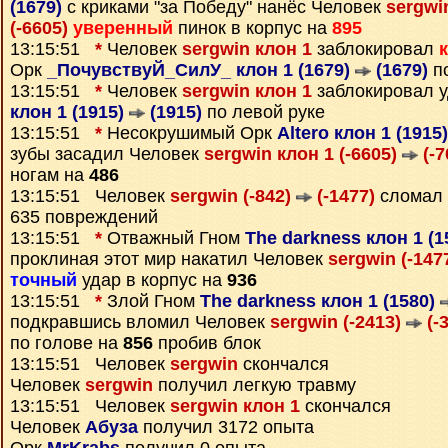
(1679)
с криками "за Победу" нанёс Человек
sergwi
(-6605)
уверенный
пинок в корпус на
895
13:15:51
*
Человек
sergwin клон 1
заблокировал
Орк
_ПочувствуЙ_СилУ_ клон 1 (1679)
(1679)
по
13:15:51
*
Человек
sergwin клон 1
заблокировал 
клон 1 (1915)
(1915)
по левой руке
13:15:51
*
Несокрушимый Орк
Altero клон 1 (1915
зубы засадил Человек
sergwin клон 1 (-6605)
(-7
ногам на
486
13:15:51 Человек
sergwin (-842)
(-1477)
сломал 
635 повреждений
13:15:51
*
Отважный Гном
The darkness клон 1 (
проклиная этот мир накатил Человек
sergwin (-147
точный
удар в корпус на
936
13:15:51
*
Злой Гном
The darkness клон 1 (1580)
подкравшись вломил Человек
sergwin (-2413)
(-
по голове на
856
пробив блок
13:15:51 Человек
sergwin
скончался
Человек
sergwin
получил легкую травму
13:15:51 Человек
sergwin клон 1
скончался
Человек
Абуза
получил 3172 опыта