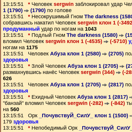
13:15:51
*
Человек
sergwin
заблокировал удар Че
1 (1790)
(1790)
по голове
13:15:51
*
Несокрушимый Гном
The darkness (158
собравшись накатил Человек
sergwin клон 1 (-349
продуманный
удар по ногам на
1043
13:15:51
*
Подлый Гном
The darkness (1580)
(1
вломил Человек
sergwin клон 1 (-4535)
(-5710)
у
ногам на
1175
13:15:51 Человек
Абуза клон 1 (2580)
(2705)
по
здоровья
13:15:51
*
Злой Человек
Абуза клон 1 (2705)
(2
размахнувшись нанёс Человек
sergwin (344)
(-28
626
13:15:51 Человек
Абуза клон 1 (2705)
(2817)
по
здоровья
13:15:51
*
Ехидный Человек
Абуза клон 1 (2817)
"банзай" вломил Человек
sergwin (-282)
(-842)
ты
на
560
13:15:51 Орк
_ПочувствуЙ_СилУ_ клон 1 (1500)
179
здоровья
13:15:51
*
Непобедимый Орк
_ПочувствуЙ_СилУ_ 