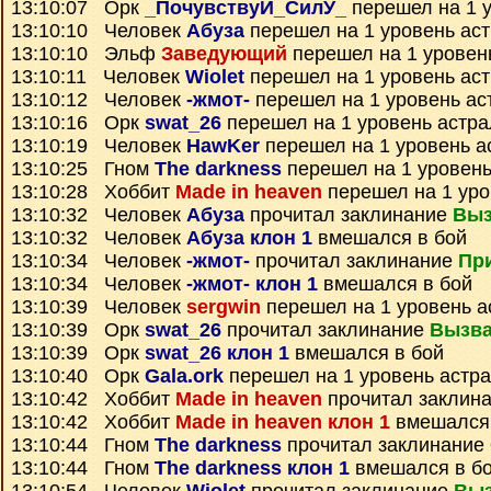
13:10:07 Орк
_ПочувствуЙ_СилУ_
перешел на 1 
13:10:10 Человек
Абуза
перешел на 1 уровень ас
13:10:10 Эльф
Заведующий
перешел на 1 уровен
13:10:11 Человек
Wiolet
перешел на 1 уровень ас
13:10:12 Человек
-жмот-
перешел на 1 уровень ас
13:10:16 Орк
swat_26
перешел на 1 уровень астр
13:10:19 Человек
HawKer
перешел на 1 уровень а
13:10:25 Гном
The darkness
перешел на 1 уровень
13:10:28 Хоббит
Made in heaven
перешел на 1 уро
13:10:32 Человек
Абуза
прочитал заклинание
Выз
13:10:32 Человек
Абуза клон 1
вмешался в бой
13:10:34 Человек
-жмот-
прочитал заклинание
При
13:10:34 Человек
-жмот- клон 1
вмешался в бой
13:10:39 Человек
sergwin
перешел на 1 уровень а
13:10:39 Орк
swat_26
прочитал заклинание
Вызва
13:10:39 Орк
swat_26 клон 1
вмешался в бой
13:10:40 Орк
Gala.ork
перешел на 1 уровень астр
13:10:42 Хоббит
Made in heaven
прочитал заклин
13:10:42 Хоббит
Made in heaven клон 1
вмешался 
13:10:44 Гном
The darkness
прочитал заклинание
13:10:44 Гном
The darkness клон 1
вмешался в б