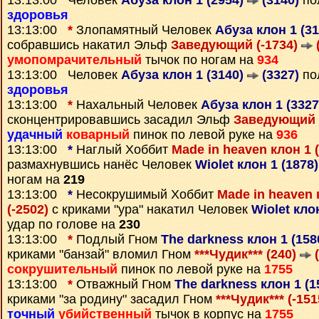
13:13:00 Человек
Абуза клон 1 (2954)
(3140)
по
здоровья
13:13:00
*
Злопамятный Человек
Абуза клон 1 (3
собравшись накатил Эльф
Заведующий (-1734)
(
умопомрачительный
тычок по ногам на
934
13:13:00 Человек
Абуза клон 1 (3140)
(3327)
по
здоровья
13:13:00
*
Нахальный Человек
Абуза клон 1 (332
сконцентрировавшись засадил Эльф
Заведующий 
удачный
коварный
пинок по левой руке на
936
13:13:00
*
Наглый Хоббит
Made in heaven клон 1 
размахнувшись нанёс Человек
Wiolet клон 1 (1878
ногам на
219
13:13:00
*
Несокрушимый Хоббит
Made in heaven 
(-2502)
с криками "ура" накатил Человек
Wiolet кло
удар по голове на
230
13:13:00
*
Подлый Гном
The darkness клон 1 (158
криками "банзай" вломил Гном
***Чудик*** (240)
(
сокрушительный
пинок по левой руке на
1755
13:13:00
*
Отважный Гном
The darkness клон 1 (
криками "за родину" засадил Гном
***Чудик*** (-15
точный
убийственный
тычок в корпус на
1755