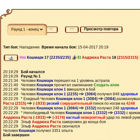
<<
>>
Просмотр повтора
Тип боя:
Нападение
Время начала боя:
15-04-2017 20:19
Hm
Кошмарк
17
[2235/2235]
El
Андрюха Раста
18
[2315/2315]
20:19:29
Бой начался
20:19:29
Раунд № 1
20:21:34 Человек
Кошмарк
перешел на 1 уровень астрала
20:21:40 Человек
Кошмарк
прочитал заклинание
Создать клон
20:21:40 Человек
Кошмарк клон 1
вмешался в бой
20:22:29 Человек
Кошмарк клон 1 (2235)
(3084)
получил 849
здоровья
20:22:29
*
Ехидный Человек
Кошмарк клон 1 (3084)
(3084)
размахнувши
Раста (2315)
(-1933)
резкий
сокрушительный
пинок по ногам на
4248
20:22:29 Человек
Кошмарк клон 1 (3084)
(3332)
получил 248
здоровья
20:22:29
*
Непобедимый Человек
Кошмарк клон 1 (3332)
(3332)
с крика
Андрюха Раста (-1933)
(-3174)
наглый
невероятный
удар по левой рук
20:22:29 Эльф
Андрюха Раста
заморожен до конца боя
20:22:29 Эльф
Андрюха Раста
скончался
Человек
Кошмарк
получил 3351 опыта
Бой завершен