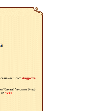
сь нанёс Эльф
Андрюха
ми "банзай" вломил Эльф
е на
1241