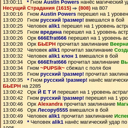
13:00:11
*
Гном
Austin Powers
нанёс магический у
Несущий Страдания (1615)
(808)
на 807
13:00:16 Гном
Austin Powers
перешел на 1 уровен
13:00:20 Гном
русский !размер!
вмешался в бой
13:00:25 Человек
alik1
перешел на 1 уровень астр
13:00:25 Гном
вредина
перешел на 1 уровень аст
13:00:26 Орк
666Efrat666
перешел на 1 уровень а
13:00:28 Орк
БЬЕРН
прочитал заклинание
Веерна
13:00:32 Человек
alik1
прочитал заклинание
Созд
13:00:32 Человек
alik1 клон 1
вмешался в бой
13:00:34 Орк
666Efrat666
прочитал заклинание
Вы
13:00:34 Гном
~PUPSik~
сбежал с поля боя
13:00:35 Гном
русский !размер!
прочитал заклин
13:00:35
*
Гном
русский !размер!
нанёс магически
БЬЕРН
на 2285
13:00:42 Орк
Й Е Т И
перешел на 1 уровень астра
13:00:42 Гном
русский !размер!
перешел на 1 уро
13:00:46 Орк
Alexandra
прочитал заклинание
Маг
13:00:46 Орк
Лесоруб555
вмешался в бой
13:00:49 Человек
alik1
прочитал заклинание
Испе
13:00:49
*
Человек
alik1
нанёс магический удар п