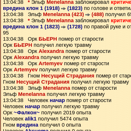
13:04:38
*
Эльф
Menelanna
заблокировал
критич
вредина клон 1 (1918)
(1823)
по голове и ответ
13:04:38 Эльф
Menelanna (423)
(488)
получил 
13:04:38
*
Эльф
Menelanna
заблокировал
критич
вредина клон 1 (1823)
(1728)
по правой руке и 
95
13:04:38 Орк
БЬЕРН
помер от старости
Орк
БЬЕРН
получил легкую травму
13:04:38 Орк
Alexandra
помер от старости
Орк
Alexandra
получил легкую травму
13:04:38 Орк
Artemyev
помер от старости
Орк
Artemyev
получил легкую травму
13:04:38 Гном
Несущий Страдания
помер от стар
Гном
Несущий Страдания
получил легкую травму
13:04:38 Эльф
Menelanna
помер от старости
Эльф
Menelanna
получил легкую травму
13:04:38 Человек
начар
помер от старости
Человек
начар
получил легкую травму
Орк
~Фалкон~
получил 2019 опыта
Человек
alik1
получил 5474 опыта
Гном
вредина
получил 0 опыта