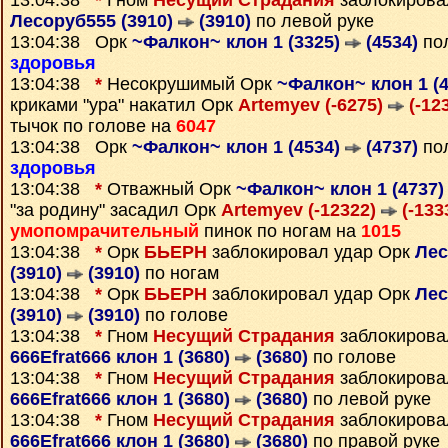
13:04:38
*
Гном
Несущий Страдания
заблокирова
Лесоруб555 (3910)
(3910)
по левой руке
13:04:38 Орк
~Фалкон~ клон 1 (3325)
(4534)
пол
здоровья
13:04:38
*
Несокрушимый Орк
~Фалкон~ клон 1 (
криками "ура" накатил Орк
Artemyev (-6275)
(-12
тычок по голове на
6047
13:04:38 Орк
~Фалкон~ клон 1 (4534)
(4737)
пол
здоровья
13:04:38
*
Отважный Орк
~Фалкон~ клон 1 (4737
"за родину" засадил Орк
Artemyev (-12322)
(-133
умопомрачительный
пинок по ногам на
1015
13:04:38
*
Орк
БЬЕРН
заблокировал удар Орк
Лес
(3910)
(3910)
по ногам
13:04:38
*
Орк
БЬЕРН
заблокировал удар Орк
Лес
(3910)
(3910)
по голове
13:04:38
*
Гном
Несущий Страдания
заблокирова
666Efrat666 клон 1 (3680)
(3680)
по голове
13:04:38
*
Гном
Несущий Страдания
заблокирова
666Efrat666 клон 1 (3680)
(3680)
по левой руке
13:04:38
*
Гном
Несущий Страдания
заблокирова
666Efrat666 клон 1 (3680)
(3680)
по правой руке