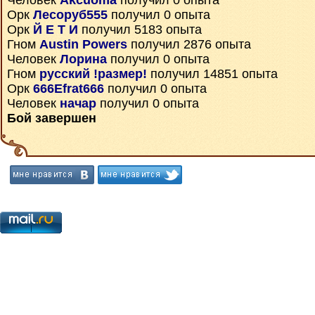
Человек
Akcuoma
получил 0 опыта
Орк
Лесоруб555
получил 0 опыта
Орк
Й Е Т И
получил 5183 опыта
Гном
Austin Powers
получил 2876 опыта
Человек
Лорина
получил 0 опыта
Гном
русский !размер!
получил 14851 опыта
Орк
666Efrat666
получил 0 опыта
Человек
начар
получил 0 опыта
Бой завершен