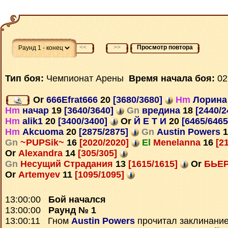
<<
>>
Просмотр повтора
Тип боя:
Чемпионат Арены
Время начала боя:
02
Or
666Efrat666
20
[3680/3680]
Hm
Лорин
Hm
начар
19
[3640/3640]
Gn
вредина
18
[2440/2
Hm
alik1
20
[3400/3400]
Or
Й Е Т И
20
[6465/646
Hm
Akcuoma
20
[2875/2875]
Gn
Austin Powers
1
Gn
~PUPSik~
16
[2020/2020]
El
Menelanna
16
[2
Or
Alexandra
14
[305/305]
Gn
Несущий Страдания
13
[1615/1615]
Or
БЬЕ
Or
Artemyev
11
[1095/1095]
13:00:00
Бой начался
13:00:00
Раунд № 1
13:00:11 Гном
Austin Powers
прочитал заклинани