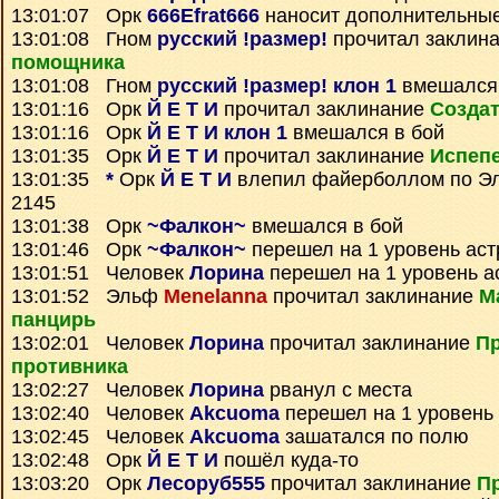
13:01:07 Орк
666Efrat666
наносит дополнительны
13:01:08 Гном
русский !размер!
прочитал заклин
помощника
13:01:08 Гном
русский !размер! клон 1
вмешался 
13:01:16 Орк
Й Е Т И
прочитал заклинание
Создат
13:01:16 Орк
Й Е Т И клон 1
вмешался в бой
13:01:35 Орк
Й Е Т И
прочитал заклинание
Испеп
13:01:35
*
Орк
Й Е Т И
влепил файерболлом по 
2145
13:01:38 Орк
~Фалкон~
вмешался в бой
13:01:46 Орк
~Фалкон~
перешел на 1 уровень ас
13:01:51 Человек
Лорина
перешел на 1 уровень а
13:01:52 Эльф
Menelanna
прочитал заклинание
М
панцирь
13:02:01 Человек
Лорина
прочитал заклинание
П
противника
13:02:27 Человек
Лорина
рванул с места
13:02:40 Человек
Akcuoma
перешел на 1 уровень
13:02:45 Человек
Akcuoma
зашатался по полю
13:02:48 Орк
Й Е Т И
пошёл куда-то
13:03:20 Орк
Лесоруб555
прочитал заклинание
Пр