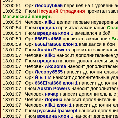
1095
13:00:51 Орк
Лесоруб555
перешел на 1 уровень а
13:00:52 Гном
Несущий Страдания
прочитал зак
Магический панцирь
13:00:54 Человек
alik1
делает первые неуверенны
13:00:54 Гном
вредина
прочитал заклинание
Созд
13:00:54 Гном
вредина клон 1
вмешался в бой
13:00:59 Орк
666Efrat666
прочитал заклинание
Вы
13:00:59 Орк
666Efrat666 клон 1
вмешался в бой
13:01:07 Гном
Austin Powers
прочитал заклинани
13:01:07 Человек
alik1
наносит дополнительные у
13:01:07 Гном
вредина
наносит дополнительные 
13:01:07 Человек
Akcuoma
наносит дополнитель
13:01:07 Орк
Лесоруб555
наносит дополнительны
13:01:07 Орк
Й Е Т И
наносит дополнительные уд
13:01:07 Орк
666Efrat666 клон 1
наносит дополни
13:01:07 Гном
Austin Powers
наносит дополнител
13:01:07 Человек
начар
наносит дополнительные
13:01:07 Человек
Лорина
наносит дополнительны
13:01:07 Человек
alik1 клон 1
наносит дополните
13:01:07 Гном
русский !размер!
наносит дополни
13:01:07 Гном
вредина клон 1
наносит дополните