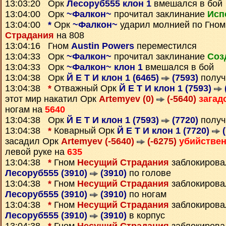
13:03:20 Орк
Лесоруб555 клон 1
вмешался в бой
13:04:00 Орк
~Фалкон~
прочитал заклинание
Исп
13:04:00
*
Орк
~Фалкон~
ударил молнией по Гно
Страдания
на 808
13:04:16 Гном
Austin Powers
переместился
13:04:33 Орк
~Фалкон~
прочитал заклинание
Соз
13:04:33 Орк
~Фалкон~ клон 1
вмешался в бой
13:04:38 Орк
Й Е Т И клон 1 (6465)
(7593)
получ
13:04:38
*
Отважный Орк
Й Е Т И клон 1 (7593)
этот мир накатил Орк
Artemyev (0)
(-5640)
загад
ногам на
5640
13:04:38 Орк
Й Е Т И клон 1 (7593)
(7720)
получ
13:04:38
*
Коварный Орк
Й Е Т И клон 1 (7720)
(
засадил Орк
Artemyev (-5640)
(-6275)
убийстве
левой руке на
635
13:04:38
*
Гном
Несущий Страдания
заблокирова
Лесоруб555 (3910)
(3910)
по голове
13:04:38
*
Гном
Несущий Страдания
заблокирова
Лесоруб555 (3910)
(3910)
по ногам
13:04:38
*
Гном
Несущий Страдания
заблокирова
Лесоруб555 (3910)
(3910)
в корпус