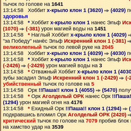
тычок по голове на
1641
13:14:58 Хоббит
х-крыло клон 1 (3620)
(4029)
п
здоровья
13:14:58
*
Хоббит
х-крыло клон 1
нанес Эльф
Иск
(1070)
(-381)
урон магией воды на
1451
13:14:58
*
Наглый Хоббит
х-крыло клон 1 (4029)
"за Победу" нанёс Эльф
Искренний клон 1 (-381)
великолепный
тычок по левой руке на
2045
13:14:58 Хоббит
х-крыло клон 1 (4029)
(4030)
п
13:14:58
*
Хоббит
х-крыло клон 1
нанес Эльф
Иск
(-2426)
(-2429)
урон магией воды на
3
13:14:58
*
Отважный Хоббит
х-крыло клон 1 (403
зубы засадил Эльф
Искренний клон 1 (-2429)
(-
убийственный
тычок по голове на
5
13:14:58 Орк
!!Паша!! клон 1 (4055)
(5470)
полу
13:14:58
*
Орк
Аголделый ОРК
нанес Орк
!!Паша!
(1294)
урон магией огня на
4176
13:14:58
*
Ехидный Орк
!!Паша!! клон 1 (1294)
(
подкравшись вломил Орк
Аголделый ОРК (2420)
критический
тычок по голове на
7079
пробив блок 
на хамство удар на
3539