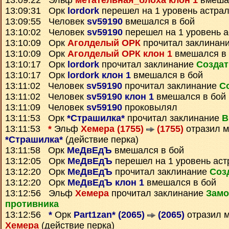
13:09:22 Эльф
метательная_блоха клон 1
вмешал
13:09:31 Орк
lordork
перешел на 1 уровень астра
13:09:55 Человек
sv59190
вмешался в бой
13:10:02 Человек
sv59190
перешел на 1 уровень 
13:10:09 Орк
Аголделый ОРК
прочитал заклинан
13:10:09 Орк
Аголделый ОРК клон 1
вмешался в 
13:10:17 Орк
lordork
прочитал заклинание
Создат
13:10:17 Орк
lordork клон 1
вмешался в бой
13:11:02 Человек
sv59190
прочитал заклинание
С
13:11:02 Человек
sv59190 клон 1
вмешался в бой
13:11:09 Человек
sv59190
проковылял
13:11:53 Орк
*Страшилка*
прочитал заклинание
В
13:11:53
*
Эльф
Хемера (1755)
(1755)
отразил м
*Страшилка*
(действие перка)
13:11:58 Орк
МеДвЕдЪ
вмешался в бой
13:12:05 Орк
МеДвЕдЪ
перешел на 1 уровень аст
13:12:20 Орк
МеДвЕдЪ
прочитал заклинание
Соз
13:12:20 Орк
МеДвЕдЪ клон 1
вмешался в бой
13:12:56 Эльф
Хемера
прочитал заклинание
Замо
противника
13:12:56
*
Орк
Part1zan* (2065)
(2065)
отразил 
Хемера
(действие перка)