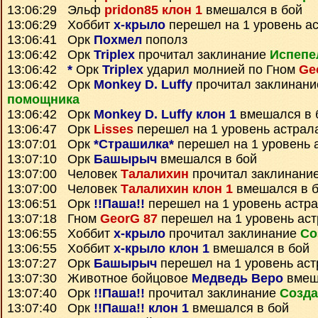
13:06:29 Эльф
pridon85 клон 1
вмешался в бой
13:06:29 Хоббит
х-крыло
перешел на 1 уровень а
13:06:41 Орк
Похмел
пополз
13:06:42 Орк
Triplex
прочитал заклинание
Испепе
13:06:42
*
Орк
Triplex
ударил молнией по Гном
Ge
13:06:42 Орк
Monkey D. Luffy
прочитал заклинан
помощника
13:06:42 Орк
Monkey D. Luffy клон 1
вмешался в 
13:06:47 Орк
Lisses
перешел на 1 уровень астрал
13:07:01 Орк
*Страшилка*
перешел на 1 уровень 
13:07:10 Орк
Башырыч
вмешался в бой
13:07:00 Человек
Талалихин
прочитал заклинани
13:07:00 Человек
Талалихин клон 1
вмешался в 
13:06:51 Орк
!!Паша!!
перешел на 1 уровень астр
13:07:18 Гном
GeorG 87
перешел на 1 уровень ас
13:06:55 Хоббит
х-крыло
прочитал заклинание
Со
13:06:55 Хоббит
х-крыло клон 1
вмешался в бой
13:07:27 Орк
Башырыч
перешел на 1 уровень ас
13:07:30 Животное бойцовое
Медведь Bepo
вмеш
13:07:40 Орк
!!Паша!!
прочитал заклинание
Созда
13:07:40 Орк
!!Паша!! клон 1
вмешался в бой