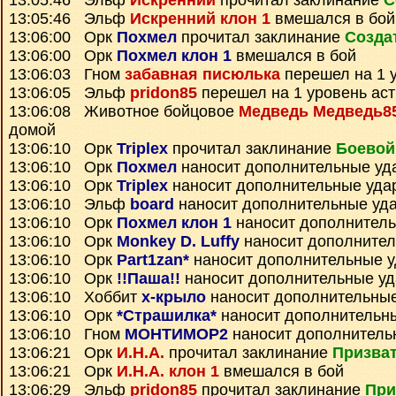
13:05:46 Эльф
Искренний
прочитал заклинание
С
13:05:46 Эльф
Искренний клон 1
вмешался в бой
13:06:00 Орк
Похмел
прочитал заклинание
Созда
13:06:00 Орк
Похмел клон 1
вмешался в бой
13:06:03 Гном
забавная писюлька
перешел на 1 
13:06:05 Эльф
pridon85
перешел на 1 уровень ас
13:06:08 Животное бойцовое
Медведь Медведь8
домой
13:06:10 Орк
Triplex
прочитал заклинание
Боевой
13:06:10 Орк
Похмел
наносит дополнительные уд
13:06:10 Орк
Triplex
наносит дополнительные уда
13:06:10 Эльф
board
наносит дополнительные уд
13:06:10 Орк
Похмел клон 1
наносит дополнител
13:06:10 Орк
Monkey D. Luffy
наносит дополните
13:06:10 Орк
Part1zan*
наносит дополнительные 
13:06:10 Орк
!!Паша!!
наносит дополнительные у
13:06:10 Хоббит
х-крыло
наносит дополнительны
13:06:10 Орк
*Страшилка*
наносит дополнительн
13:06:10 Гном
МОНТИМОР2
наносит дополнитель
13:06:21 Орк
И.Н.А.
прочитал заклинание
Призват
13:06:21 Орк
И.Н.А. клон 1
вмешался в бой
13:06:29 Эльф
pridon85
прочитал заклинание
При