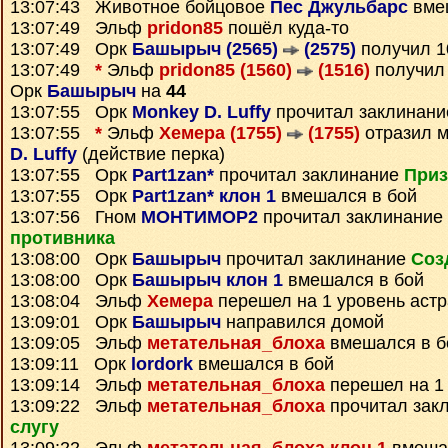
13:07:43 Животное бойцовое
Пес Джульбарс
вме
13:07:49 Эльф
pridon85
пошёл куда-то
13:07:49 Орк
Башырыч (2565)
(2575)
получил 
13:07:49
*
Эльф
pridon85 (1560)
(1516)
получи
Орк
Башырыч
на
44
13:07:55 Орк
Monkey D. Luffy
прочитал заклинан
13:07:55
*
Эльф
Хемера (1755)
(1755)
отразил 
D. Luffy
(действие перка)
13:07:55 Орк
Part1zan*
прочитал заклинание
Приз
13:07:55 Орк
Part1zan* клон 1
вмешался в бой
13:07:56 Гном
МОНТИМОР2
прочитал заклинание
противника
13:08:00 Орк
Башырыч
прочитал заклинание
Соз
13:08:00 Орк
Башырыч клон 1
вмешался в бой
13:08:04 Эльф
Хемера
перешел на 1 уровень аст
13:09:01 Орк
Башырыч
направился домой
13:09:05 Эльф
метательная_блоха
вмешался в б
13:09:11 Орк
lordork
вмешался в бой
13:09:14 Эльф
метательная_блоха
перешел на 1
13:09:22 Эльф
метательная_блоха
прочитал зак
слугу