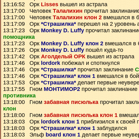
13:16:52 Орк
Lisses
вышел из астрала
13:17:00 Человек
Талалихин
прочитал заклинани
13:17:00 Человек
Талалихин клон 2
вмешался в 
13:17:09 Орк
*Страшилка*
перешел на 2 уровень 
13:17:23 Орк
Monkey D. Luffy
прочитал заклинан
помощника
13:17:23 Орк
Monkey D. Luffy клон 2
вмешался в 
13:17:26 Орк
Monkey D. Luffy
пошёл куда-то
13:17:42 Орк
Аголделый ОРК
вышел из астрала
13:17:46 Орк
lordork
побежал и споткнулся
13:17:46 Орк
*Страшилка*
прочитал заклинание
С
13:17:46 Орк
*Страшилка* клон 1
вмешался в бой
13:17:53 Орк
*Страшилка*
делает первые неувер
13:17:55 Гном
МОНТИМОР2
прочитал заклинание
противника
13:18:00 Гном
забавная писюлька
прочитал закл
клон
13:18:00 Гном
забавная писюлька клон 1
вмешал
13:18:03 Орк
lordork клон 1
приблизился к своей 
13:18:03 Орк
*Страшилка* клон 1
заблудился
13:18:03 Эльф
board клон 1
делает первые неуве