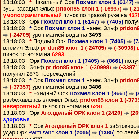
13:18:03
*
Нахальный Орк
Похмел клон 1 (6147)
зубы засадил Эльф
pridon85 клон 1 (-16937)
(-2
умопомрачительный
пинок по правой руке на
427
13:18:03 Орк
Похмел клон 1 (6147)
(7405)
полу
13:18:03
*
Орк
Похмел клон 1
нанес Эльф
pridon8
(-24705)
урон магией воды на
3493
13:18:03
*
Подлый Орк
Похмел клон 1 (7405)
(7
вломил Эльф
pridon85 клон 1 (-24705)
(-30998)
пинок по ногам на
6293
13:18:03 Орк
Похмел клон 1 (7405)
(8661)
полу
13:18:03 Эльф
pridon85 клон 1 (-30998)
(-33871
получил 2873 повреждений
13:18:03
*
Орк
Похмел клон 1
нанес Эльф
pridon8
(-37357)
урон магией воды на
3486
13:18:03
*
Ехидный Орк
Похмел клон 1 (8661)
(
разбежавшись вломил Эльф
pridon85 клон 1 (-373
невероятный
тычок по ногам на
6281
13:18:03 Орк
Аголделый ОРК клон 1 (2420)
(26
здоровья
13:18:03
*
Орк
Аголделый ОРК клон 1
заблокиро
удар Орк
Part1zan* клон 1 (2065)
(1385)
по левой