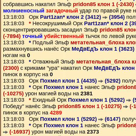
собравшись накатил Эльф
pridon85 клон 1 (-2430)
молниеносный
загадочный
удар по правой руке 
13:18:03 Орк
Part1zan* клон 2 (3412)
(3954)
пол
13:18:03
*
Несокрушимый Орк
Part1zan* клон 2 (3
сконцентрировавшись засадил Эльф
pridon85 клон
(-7894)
точный
убийственный
тычок по левой рук
13:18:03
*
Подлый Эльф
метательная_блоха клон
размахнувшись нанёс Орк
МеДвЕдЪ клон 1 (3623)
ногам на
0
13:18:03
*
Отважный Эльф
метательная_блоха кл
(2300)
с криками "ура" накатил Орк
МеДвЕдЪ клон 
пинок в корпус на
0
13:18:03 Орк
Похмел клон 1 (4435)
(5292)
полу
13:18:03
*
Орк
Похмел клон 1
нанес Эльф
pridon8
(-10275)
урон магией воды на
2381
13:18:03
*
Ехидный Орк
Похмел клон 1 (5292)
(
Победу" нанёс Эльф
pridon85 клон 1 (-10275)
(-
пинок в корпус на
4289
13:18:03 Орк
Похмел клон 1 (5292)
(6147)
полу
13:18:03
*
Орк
Похмел клон 1
нанес Эльф
pridon8
(-16937)
урон магией воды на
2373