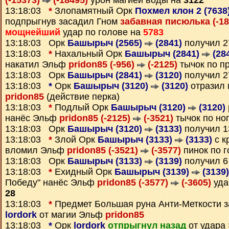
(-15373)
(-18495)
урон магией воды на
3122
13:18:03
*
Злопамятный Орк
Похмел клон 2 (7638
подпрыгнув засадил Гном
забавная писюлька (-1
мощнейший
удар по голове на
5783
13:18:03 Орк
Башырыч (2565)
(2841)
получил 
13:18:03
*
Нахальный Орк
Башырыч (2841)
(28
накатил Эльф
pridon85 (-956)
(-2125)
тычок по п
13:18:03 Орк
Башырыч (2841)
(3120)
получил 
13:18:03
*
Орк
Башырыч (3120)
(3120)
отразил 
pridon85
(действие перка)
13:18:03
*
Подлый Орк
Башырыч (3120)
(3120)
нанёс Эльф
pridon85 (-2125)
(-3521)
тычок по но
13:18:03 Орк
Башырыч (3120)
(3133)
получил 
13:18:03
*
Злой Орк
Башырыч (3133)
(3133)
с к
вломил Эльф
pridon85 (-3521)
(-3577)
пинок по 
13:18:03 Орк
Башырыч (3133)
(3139)
получил 
13:18:03
*
Ехидный Орк
Башырыч (3139)
(3139)
Победу" нанёс Эльф
pridon85 (-3577)
(-3605)
уда
28
13:18:03
*
Предмет
Большая руна Анти-Меткости
з
lordork
от магии Эльф
pridon85
13:18:03
*
Орк
lordork
отпрыгнул назад
от удара