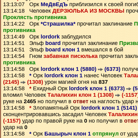
13:13:07 Орк
МеДвЕдЪ
приблизился к своей поги
13:14:18 Человек
ДЕРЗЮЛЬКА ИЗ МОСКВЫ
проч
Проклясть противника
13:14:22 Орк
*Страшилка*
прочитал заклинание
П
противника
13:14:49 Орк
lordork
заблудился
13:14:51 Эльф
board
прочитал заклинание
Призва
13:14:51 Эльф
board клон 1
вмешался в бой
13:14:54 Гном
забавная писюлька
прочитал закл
противника
13:14:58 Орк
lordork клон 1 (5880)
(6373)
получ
13:14:58
*
Орк
lordork клон 1
нанес Человек
Тала
(2145)
(1308)
урон магией огня на
837
13:14:58
*
Ехидный Орк
lordork клон 1 (6373)
(5
вломил Человек
Талалихин клон 1 (1308)
(-1157
руке на
2465
но получил в
ответ
на наглость удар 
13:14:58
*
Злопамятный Орк
lordork клон 1 (5141
сконцентрировавшись засадил Человек
Талалихин 
(-1157)
удар по правой руке на
0
но получил в
отве
удар на
0
13:14:58
*
Орк
Башырыч клон 1
отпрянул
от уда