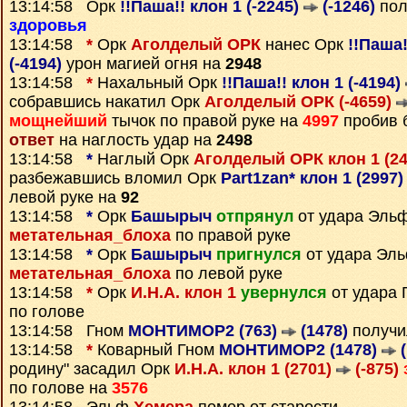
13:14:58 Орк
!!Паша!! клон 1 (-2245)
(-1246)
пол
здоровья
13:14:58
*
Орк
Аголделый ОРК
нанес Орк
!!Паша!
(-4194)
урон магией огня на
2948
13:14:58
*
Нахальный Орк
!!Паша!! клон 1 (-4194)
собравшись накатил Орк
Аголделый ОРК (-4659)
мощнейший
тычок по правой руке на
4997
пробив б
ответ
на наглость удар на
2498
13:14:58
*
Наглый Орк
Аголделый ОРК клон 1 (2
разбежавшись вломил Орк
Part1zan* клон 1 (2997
левой руке на
92
13:14:58
*
Орк
Башырыч
отпрянул
от удара Эль
метательная_блоха
по правой руке
13:14:58
*
Орк
Башырыч
пригнулся
от удара Эл
метательная_блоха
по левой руке
13:14:58
*
Орк
И.Н.А. клон 1
увернулся
от удара
по голове
13:14:58 Гном
МОНТИМОР2 (763)
(1478)
получи
13:14:58
*
Коварный Гном
МОНТИМОР2 (1478)
(
родину" засадил Орк
И.Н.А. клон 1 (2701)
(-875)
по голове на
3576