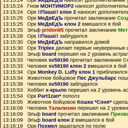
13:15:24 Орк
МеДвЕдЪ
наносит дополнительные 
13:15:24 Гном
МОНТИМОР2
наносит дополнитель
13:15:24 Орк
!!Паша!! клон 2
наносит дополнител
13:15:25 Орк
МеДвЕдЪ
прочитал заклинание
Соз
13:15:25 Орк
МеДвЕдЪ клон 2
вмешался в бой
13:15:25 Эльф
pridon85
прочитал заклинание
Мет
13:15:28 Орк
!!Паша!!
заблудился
13:15:30 Орк
МеДвЕдЪ
направился домой
13:15:30 Орк
Triplex
делает первые неуверенные 
13:15:33 Эльф
board
перешел на 2 уровень астра
13:15:33 Человек
sv59190
прочитал заклинание
С
13:15:33 Человек
sv59190 клон 2
вмешался в бой
13:15:34 Орк
Monkey D. Luffy клон 1
приблизился 
13:15:34 Животное бойцовое
Пес Джульбарс
пошё
13:15:39 Человек
sv59190
заблудился
13:15:53 Хоббит
х-крыло
перешел на 2 уровень а
13:15:54 Орк
Part1zan*
пополз
13:16:05 Животное бойцовое
Кошка *Соня*
сдела
13:16:09 Человек
Талалихин
перешел на 2 уровен
13:16:09 Эльф
board
прочитал заклинание
Призва
13:16:09 Эльф
board клон 2
вмешался в бой
13:16:19 Орк
Похмел
зашатался по полю