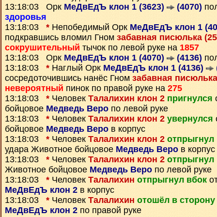
13:18:03 Орк
МеДвЕдЪ клон 1 (3623)
(4070)
пол
здоровья
13:18:03
*
Непобедимый Орк
МеДвЕдЪ клон 1 (4
подкравшись вломил Гном
забавная писюлька (2
сокрушительный
тычок по левой руке на
1857
13:18:03 Орк
МеДвЕдЪ клон 1 (4070)
(4136)
по
13:18:03
*
Наглый Орк
МеДвЕдЪ клон 1 (4136)
сосредоточившись нанёс Гном
забавная писюлька
невероятный
пинок по правой руке на
275
13:18:03
*
Человек
Талалихин клон 2
пригнулся
бойцовое
Медведь Bepo
по левой руке
13:18:03
*
Человек
Талалихин клон 2
увернулся
бойцовое
Медведь Bepo
в корпус
13:18:03
*
Человек
Талалихин клон 2
отпрыгнул 
удара Животное бойцовое
Медведь Bepo
в корпус
13:18:03
*
Человек
Талалихин клон 2
отпрыгнул 
Животное бойцовое
Медведь Bepo
по левой руке
13:18:03
*
Человек
Талалихин
отпрыгнул вбок
от
МеДвЕдЪ клон 2
в корпус
13:18:03
*
Человек
Талалихин
отошёл в сторону
МеДвЕдЪ клон 2
по правой руке