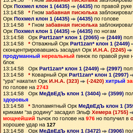
13:14:58
*
Гном
забавная писюлька
заблокирова
Орк
Похмел клон 1 (4435)
(4435)
по правой руке
13:14:58
*
Гном
забавная писюлька
заблокирова
Орк
Похмел клон 1 (4435)
(4435)
по голове
13:14:58
*
Гном
забавная писюлька
заблокирова
Орк
Похмел клон 1 (4435)
(4435)
по ногам
13:14:58 Орк
Part1zan* клон 1 (2065)
(2449)
пол
13:14:58
*
Отважный Орк
Part1zan* клон 1 (2449)
сконцентрировавшись засадил Орк
И.Н.А. (2245)
продуманный
нереальный
пинок по правой руке 
блок
13:14:58 Орк
Part1zan* клон 1 (2449)
(2997)
пол
13:14:58
*
Коварный Орк
Part1zan* клон 1 (2997)
"ура" накатил Орк
И.Н.А. (323)
(-2420)
хитрый
з
по голове на
2743
13:14:58 Орк
МеДвЕдЪ клон 1 (3404)
(3599)
пол
здоровья
13:14:58
*
Злопамятный Орк
МеДвЕдЪ клон 1 (35
криками "за родину" засадил Эльф
Хемера (1755)
мощнейший
тычок по голове на
976
но получил в
хорошее удар на
127
13:14:58 Орк
МеДвЕдЪ клон 1 (3472)
(3906)
пол