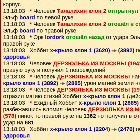
корпус
13:18:03
*
Человек
Талалихин клон 2
отпрыгнул 
Эльф
board
по левой руке
13:18:03
*
Человек
Талалихин клон 2
отошёл в с
Эльф
board
по правой руке
13:18:03
*
Орк
lordork
отошёл назад
от удара Эл
правой руке
13:18:03 Хоббит
х-крыло клон 1 (3620)
(3892)
п
здоровья
13:18:03 Человек
ДЕРЗЮЛЬКА ИЗ МОСКВЫ (194
правую руку и получил 1 повреждений
13:18:03
*
Человек
ДЕРЗЮЛЬКА ИЗ МОСКВЫ
нан
крыло клон 1 (3892)
(2885)
урон магией земли 
13:18:03
*
Человек
ДЕРЗЮЛЬКА ИЗ МОСКВЫ (19
отразил магию стихий Хоббит
х-крыло клон 1
(дейс
13:18:03
*
Ехидный Хоббит
х-крыло клон 1 (2885
разбежавшись вломил Человек
ДЕРЗЮЛЬКА ИЗ М
(578)
пинок по правой руке на
1362
но получил в
от
удар на
681
13:18:03 Хоббит
х-крыло клон 1 (2204)
(2476)
п
здоровья