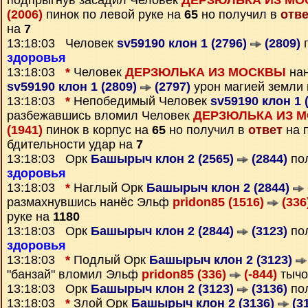
подпрыгнув засадил Человек
ДЕРЗЮЛЬКА ИЗ МОС
(2006)
пинок по левой руке на
65
но получил в
отве
на
7
13:18:03 Человек
sv59190 клон 1 (2796)
(2809)
п
здоровья
13:18:03
*
Человек
ДЕРЗЮЛЬКА ИЗ МОСКВЫ
нан
sv59190 клон 1 (2809)
(2797)
урон магией земли
13:18:03
*
Непобедимый Человек
sv59190 клон 1 
разбежавшись вломил Человек
ДЕРЗЮЛЬКА ИЗ М
(1941)
пинок в корпус на
65
но получил в
ответ
на 
бдительности удар на
7
13:18:03 Орк
Башырыч клон 2 (2565)
(2844)
пол
здоровья
13:18:03
*
Наглый Орк
Башырыч клон 2 (2844)
размахнувшись нанёс Эльф
pridon85 (1516)
(336
руке на
1180
13:18:03 Орк
Башырыч клон 2 (2844)
(3123)
пол
здоровья
13:18:03
*
Подлый Орк
Башырыч клон 2 (3123)
"банзай" вломил Эльф
pridon85 (336)
(-844)
тычо
13:18:03 Орк
Башырыч клон 2 (3123)
(3136)
по
13:18:03
*
Злой Орк
Башырыч клон 2 (3136)
(3