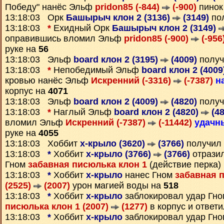
Победу" нанёс Эльф
pridon85 (-844)
(-900)
пинок
13:18:03 Орк
Башырыч клон 2 (3136)
(3149)
по
13:18:03
*
Ехидный Орк
Башырыч клон 2 (3149)
оправившись вломил Эльф
pridon85 (-900)
(-956
руке на
56
13:18:03 Эльф
board клон 2 (3195)
(4009)
получ
13:18:03
*
Непобедимый Эльф
board клон 2 (4009
кровью нанёс Эльф
Искренний (-3316)
(-7387)
н
корпус на
4071
13:18:03 Эльф
board клон 2 (4009)
(4820)
получ
13:18:03
*
Наглый Эльф
board клон 2 (4820)
(48
вломил Эльф
Искренний (-7387)
(-11442)
удачн
руке на
4055
13:18:03 Хоббит
х-крыло (3620)
(3766)
получил
13:18:03
*
Хоббит
х-крыло (3766)
(3766)
отразил
Гном
забавная писюлька клон 1
(действие перка)
13:18:03
*
Хоббит
х-крыло
нанес Гном
забавная 
(2525)
(2007)
урон магией воды на
518
13:18:03
*
Хоббит
х-крыло
заблокировал удар Гн
писюлька клон 1 (2007)
(1277)
в корпус и ответ
13:18:03
*
Хоббит
х-крыло
заблокировал удар Гн