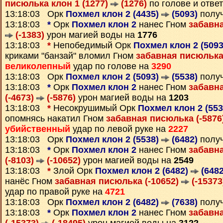
писюлька клон 1 (1277)
(1276)
по голове и отве
13:18:03 Орк
Похмел клон 2 (4435)
(5093)
полу
13:18:03
*
Орк
Похмел клон 2
нанес Гном
забавна
(-1383)
урон магией воды на
1776
13:18:03
*
Непобедимый Орк
Похмел клон 2 (509
криками "банзай" вломил Гном
забавная писюлька
великолепный
удар по голове на
3290
13:18:03 Орк
Похмел клон 2 (5093)
(5538)
полу
13:18:03
*
Орк
Похмел клон 2
нанес Гном
забавн
(-4673)
(-5876)
урон магией воды на
1203
13:18:03
*
Несокрушимый Орк
Похмел клон 2 (55
опомнясь накатил Гном
забавная писюлька (-5876
убийственный
удар по левой руке на
2227
13:18:03 Орк
Похмел клон 2 (5538)
(6482)
полу
13:18:03
*
Орк
Похмел клон 2
нанес Гном
забавн
(-8103)
(-10652)
урон магией воды на
2549
13:18:03
*
Злой Орк
Похмел клон 2 (6482)
(6482
нанёс Гном
забавная писюлька (-10652)
(-15373
удар по правой руке на
4721
13:18:03 Орк
Похмел клон 2 (6482)
(7638)
полу
13:18:03
*
Орк
Похмел клон 2
нанес Гном
забавн