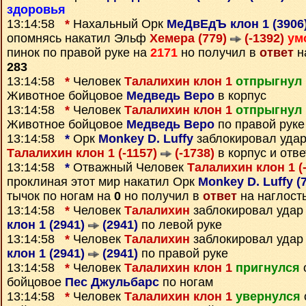
здоровья
13:14:58
*
Нахальный Орк
МеДвЕдЪ клон 1 (3906
опомнясь накатил Эльф
Хемера (779)
(-1392)
ум
пинок по правой руке на
2171
но получил в
ответ
на
283
13:14:58
*
Человек
Талалихин клон 1
отпрыгнул 
Животное бойцовое
Медведь Bepo
в корпус
13:14:58
*
Человек
Талалихин клон 1
отпрыгнул 
Животное бойцовое
Медведь Bepo
по правой руке
13:14:58
*
Орк
Monkey D. Luffy
заблокировал удар
Талалихин клон 1 (-1157)
(-1738)
в корпус и отв
13:14:58
*
Отважный Человек
Талалихин клон 1 (
проклиная этот мир накатил Орк
Monkey D. Luffy (
тычок по ногам на
0
но получил в
ответ
на наглост
13:14:58
*
Человек
Талалихин
заблокировал удар
клон 1 (2941)
(2941)
по левой руке
13:14:58
*
Человек
Талалихин
заблокировал удар
клон 1 (2941)
(2941)
по правой руке
13:14:58
*
Человек
Талалихин клон 1
пригнулся
бойцовое
Пес Джульбарс
по ногам
13:14:58
*
Человек
Талалихин клон 1
увернулся