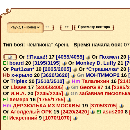
<<
>>
Просмотр повтора
Тип боя:
Чемпионат Арены
Время начала боя:
07
Or
!!Паша!!
17
[4055/4055]
Or
Похмел
20
[
El
board
20
[3195/3195]
Or
Monkey D. Luffy
21
[7
Or
Part1zan*
19
[2065/2065]
Or
*Страшилка*
20
[
Hb
х-крыло
20
[3620/3620]
Gn
МОНТИМОР2
16
[
Or
Triplex
20
[3510/3510]
Hm
Талалихин
16
[214
Or
Lisses
17
[3405/3405]
Gn
GeorG 87
14
[2385/
Or
И.Н.А.
20
[2245/2245]
Gn
забавная писюльк
El
Хемера
16
[1755/1755]
Hm
ДЕРЗЮЛЬКА ИЗ МОСКВЫ
19
[3705/3705]
Or
Аголделый ОРК
15
[2420/2420]
El
asus200
8
El
Искренний
9
[1070/1070]