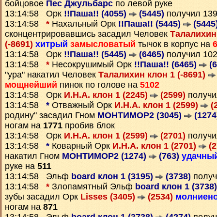
бойцовое
Пес Джульбарс
по левой руке
13:14:58 Орк
!!Паша!! (4055)
(5445)
получил 13
13:14:58
*
Нахальный Орк
!!Паша!! (5445)
(5445
сконцентрировавшись засадил Человек
Талалихин 
(-8691)
хитрый
замысловатый
тычок в корпус на
13:14:58 Орк
!!Паша!! (5445)
(6465)
получил 10
13:14:58
*
Несокрушимый Орк
!!Паша!! (6465)
(6
"ура" накатил Человек
Талалихин клон 1 (-8691)
мощнейший
пинок по голове на
5102
13:14:58 Орк
И.Н.А. клон 1 (2245)
(2599)
получи
13:14:58
*
Отважный Орк
И.Н.А. клон 1 (2599)
(
родину" засадил Гном
МОНТИМОР2 (3045)
(1274
ногам на
1771
пробив блок
13:14:58 Орк
И.Н.А. клон 1 (2599)
(2701)
получи
13:14:58
*
Коварный Орк
И.Н.А. клон 1 (2701)
(2
накатил Гном
МОНТИМОР2 (1274)
(763)
удачны
руке на
511
13:14:58 Эльф
board клон 1 (3195)
(3738)
получ
13:14:58
*
Злопамятный Эльф
board клон 1 (3738
зубы засадил Орк
Lisses (3405)
(2534)
молниен
ногам на
871