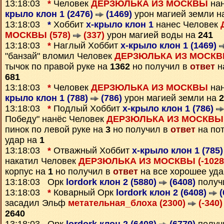
13:18:03
*
Человек
ДЕРЗЮЛЬКА ИЗ МОСКВЫ
нан
крыло клон 1 (2476)
(1469)
урон магией земли 
13:18:03
*
Хоббит
х-крыло клон 1
нанес Человек
МОСКВЫ (578)
(337)
урон магией воды на
241
13:18:03
*
Наглый Хоббит
х-крыло клон 1 (1469)
"банзай" вломил Человек
ДЕРЗЮЛЬКА ИЗ МОСКВЫ
тычок по правой руке на
1362
но получил в
ответ
н
681
13:18:03
*
Человек
ДЕРЗЮЛЬКА ИЗ МОСКВЫ
нан
крыло клон 1 (788)
(786)
урон магией земли на
2
13:18:03
*
Подлый Хоббит
х-крыло клон 1 (786)
Победу" нанёс Человек
ДЕРЗЮЛЬКА ИЗ МОСКВЫ (
пинок по левой руке на
3
но получил в
ответ
на по
удар на
1
13:18:03
*
Отважный Хоббит
х-крыло клон 1 (785
накатил Человек
ДЕРЗЮЛЬКА ИЗ МОСКВЫ (-1028
корпус на
1
но получил в
ответ
на все хорошее уд
13:18:03 Орк
lordork клон 2 (5880)
(6408)
получ
13:18:03
*
Коварный Орк
lordork клон 2 (6408)
(
засадил Эльф
метательная_блоха (2300)
(-340)
2640