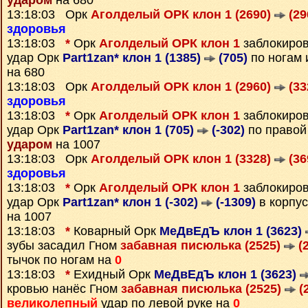
ударом
на 680
13:18:03 Орк
Аголделый ОРК клон 1 (2690)
(29
здоровья
13:18:03
*
Орк
Аголделый ОРК клон 1
заблокиро
удар Орк
Part1zan* клон 1 (1385)
(705)
по ногам 
на 680
13:18:03 Орк
Аголделый ОРК клон 1 (2960)
(33
здоровья
13:18:03
*
Орк
Аголделый ОРК клон 1
заблокиро
удар Орк
Part1zan* клон 1 (705)
(-302)
по правой 
ударом
на 1007
13:18:03 Орк
Аголделый ОРК клон 1 (3328)
(36
здоровья
13:18:03
*
Орк
Аголделый ОРК клон 1
заблокиро
удар Орк
Part1zan* клон 1 (-302)
(-1309)
в корпус
на 1007
13:18:03
*
Коварный Орк
МеДвЕдЪ клон 1 (3623)
зубы засадил Гном
забавная писюлька (2525)
(2
тычок по ногам на
0
13:18:03
*
Ехидный Орк
МеДвЕдЪ клон 1 (3623)
кровью нанёс Гном
забавная писюлька (2525)
(
великолепный
удар по левой руке на
0