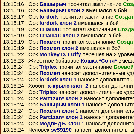
13:15:16 Орк
Башырыч
прочитал заклинание
Соз
13:15:16 Орк
Башырыч клон 2
вмешался в бой
13:15:17 Орк
lordork
прочитал заклинание
Создат
13:15:17 Орк
lordork клон 2
вмешался в бой
13:15:19 Орк
!!Паша!!
прочитал заклинание
Созда
13:15:19 Орк
!!Паша!! клон 2
вмешался в бой
13:15:19 Орк
Похмел
прочитал заклинание
Созда
13:15:19 Орк
Похмел клон 2
вмешался в бой
13:15:22 Орк
Monkey D. Luffy
перешел на 2 урове
13:15:23 Животное бойцовое
Кошка *Соня*
вмеша
13:15:24 Орк
Triplex
прочитал заклинание
Боевой
13:15:24 Орк
Похмел
наносит дополнительные уд
13:15:24 Орк
lordork клон 1
наносит дополнитель
13:15:24 Хоббит
х-крыло клон 2
наносит дополни
13:15:24 Орк
Triplex
наносит дополнительные уда
13:15:24 Орк
Part1zan* клон 2
наносит дополните
13:15:24 Орк
Башырыч клон 1
наносит дополнит
13:15:24 Орк
Похмел клон 1
наносит дополнител
13:15:24 Орк
Part1zan* клон 1
наносит дополните
13:15:24 Орк
МеДвЕдЪ клон 1
наносит дополнит
13:15:24 Человек
sv59190
наносит дополнительны