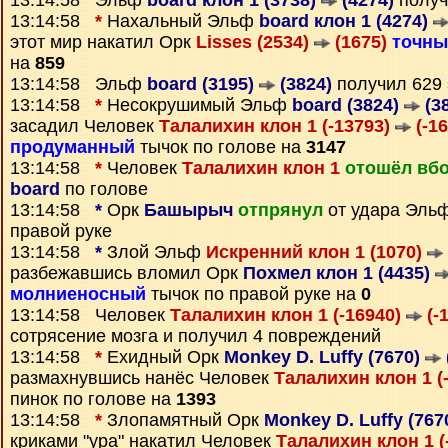
13:14:58 Эльф
board клон 1 (3738)
(4274)
получ
13:14:58
*
Нахальный Эльф
board клон 1 (4274)
этот мир накатил Орк
Lisses (2534)
(1675)
точны
на
859
13:14:58 Эльф
board (3195)
(3824)
получил 629
13:14:58
*
Несокрушимый Эльф
board (3824)
(3
засадил Человек
Талалихин клон 1 (-13793)
(-16
продуманный
тычок по голове на
3147
13:14:58
*
Человек
Талалихин клон 1
отошёл вб
board
по голове
13:14:58
*
Орк
Башырыч
отпрянул
от удара Эль
правой руке
13:14:58
*
Злой Эльф
Искренний клон 1 (1070)
разбежавшись вломил Орк
Похмел клон 1 (4435)
молниеносный
тычок по правой руке на
0
13:14:58 Человек
Талалихин клон 1 (-16940)
(-
сотрясение мозга и получил 4 повреждений
13:14:58
*
Ехидный Орк
Monkey D. Luffy (7670)
размахнувшись нанёс Человек
Талалихин клон 1 (
пинок по голове на
1393
13:14:58
*
Злопамятный Орк
Monkey D. Luffy (767
криками "ура" накатил Человек
Талалихин клон 1 (