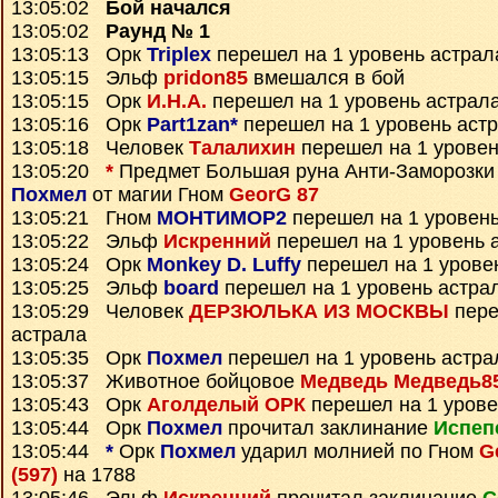
13:05:02
Бой начался
13:05:02
Раунд № 1
13:05:13 Орк
Triplex
перешел на 1 уровень астрал
13:05:15 Эльф
pridon85
вмешался в бой
13:05:15 Орк
И.Н.А.
перешел на 1 уровень астрал
13:05:16 Орк
Part1zan*
перешел на 1 уровень аст
13:05:18 Человек
Талалихин
перешел на 1 уровен
13:05:20
*
Предмет
Большая руна Анти-Заморозки
Похмел
от магии Гном
GeorG 87
13:05:21 Гном
МОНТИМОР2
перешел на 1 уровень
13:05:22 Эльф
Искренний
перешел на 1 уровень 
13:05:24 Орк
Monkey D. Luffy
перешел на 1 урове
13:05:25 Эльф
board
перешел на 1 уровень астра
13:05:29 Человек
ДЕРЗЮЛЬКА ИЗ МОСКВЫ
пере
астрала
13:05:35 Орк
Похмел
перешел на 1 уровень астра
13:05:37 Животное бойцовое
Медведь Медведь8
13:05:43 Орк
Аголделый ОРК
перешел на 1 урове
13:05:44 Орк
Похмел
прочитал заклинание
Испеп
13:05:44
*
Орк
Похмел
ударил молнией по Гном
G
(597)
на 1788