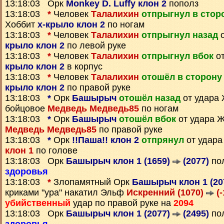
13:18:03 Орк
Monkey D. Luffy клон 2
пополз
13:18:03
*
Человек
Талалихин
отпрыгнул в стор
Хоббит
х-крыло клон 2
по ногам
13:18:03
*
Человек
Талалихин
отпрыгнул назад
о
крыло клон 2
по левой руке
13:18:03
*
Человек
Талалихин
отпрыгнул вбок
от
крыло клон 2
в корпус
13:18:03
*
Человек
Талалихин
отошёл в сторону
крыло клон 2
по правой руке
13:18:03
*
Орк
Башырыч
отошёл назад
от удара
бойцовое
Медведь Медведь85
по ногам
13:18:03
*
Орк
Башырыч
отошёл вбок
от удара 
Медведь Медведь85
по правой руке
13:18:03
*
Орк
!!Паша!! клон 2
отпрянул
от удар
клон 1
по голове
13:18:03 Орк
Башырыч клон 1 (1659)
(2077)
пол
здоровья
13:18:03
*
Злопамятный Орк
Башырыч клон 1 (20
криками "ура" накатил Эльф
Искренний (1070)
(-
убийственный
удар по правой руке на
2094
13:18:03 Орк
Башырыч клон 1 (2077)
(2495)
пол