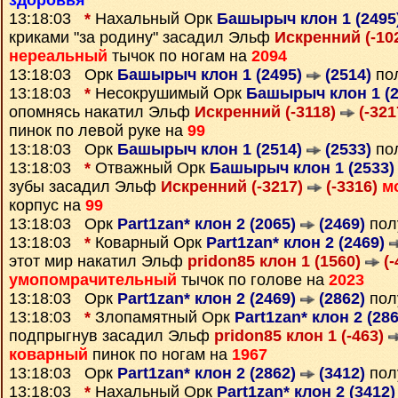
здоровья
13:18:03
*
Нахальный Орк
Башырыч клон 1 (2495
криками "за родину" засадил Эльф
Искренний (-10
нереальный
тычок по ногам на
2094
13:18:03 Орк
Башырыч клон 1 (2495)
(2514)
по
13:18:03
*
Несокрушимый Орк
Башырыч клон 1 (
опомнясь накатил Эльф
Искренний (-3118)
(-321
пинок по левой руке на
99
13:18:03 Орк
Башырыч клон 1 (2514)
(2533)
по
13:18:03
*
Отважный Орк
Башырыч клон 1 (2533
зубы засадил Эльф
Искренний (-3217)
(-3316)
м
корпус на
99
13:18:03 Орк
Part1zan* клон 2 (2065)
(2469)
пол
13:18:03
*
Коварный Орк
Part1zan* клон 2 (2469)
этот мир накатил Эльф
pridon85 клон 1 (1560)
(-
умопомрачительный
тычок по голове на
2023
13:18:03 Орк
Part1zan* клон 2 (2469)
(2862)
пол
13:18:03
*
Злопамятный Орк
Part1zan* клон 2 (28
подпрыгнув засадил Эльф
pridon85 клон 1 (-463)
коварный
пинок по ногам на
1967
13:18:03 Орк
Part1zan* клон 2 (2862)
(3412)
пол
13:18:03
*
Нахальный Орк
Part1zan* клон 2 (3412