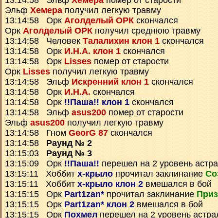
13:14:58 Эльф
Хемера
помер от старости
Эльф
Хемера
получил легкую травму
13:14:58 Орк
Аголделый ОРК
скончался
Орк
Аголделый ОРК
получил среднюю травму
13:14:58 Человек
Талалихин клон 1
скончался
13:14:58 Орк
И.Н.А. клон 1
скончался
13:14:58 Орк
Lisses
помер от старости
Орк
Lisses
получил легкую травму
13:14:58 Эльф
Искренний клон 1
скончался
13:14:58 Орк
И.Н.А.
скончался
13:14:58 Орк
!!Паша!! клон 1
скончался
13:14:58 Эльф
asus200
помер от старости
Эльф
asus200
получил легкую травму
13:14:58 Гном
GeorG 87
скончался
13:14:58
Раунд № 2
13:15:03
Раунд № 3
13:15:09 Орк
!!Паша!!
перешел на 2 уровень астр
13:15:11 Хоббит
х-крыло
прочитал заклинание
Со
13:15:11 Хоббит
х-крыло клон 2
вмешался в бой
13:15:15 Орк
Part1zan*
прочитал заклинание
Приз
13:15:15 Орк
Part1zan* клон 2
вмешался в бой
13:15:15 Орк
Похмел
перешел на 2 уровень астра