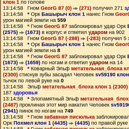
клон 1
по голове
13:14:58 Гном
GeorG 87 (0)
(271)
получил 271
з
13:14:58
*
Орк
Башырыч клон 1
нанес Гном
GeorG
урон магией земли на
559
13:14:58
*
Гном
GeorG 87
заблокировал удар Орк
(2575)
(1673)
в корпус и ответил
ударом
на 902
13:14:58 Гном
GeorG 87 (-288)
(-283)
получил 5
13:14:58
*
Орк
Башырыч клон 1
нанес Гном
GeorG
урон магией земли на
8
13:14:58
*
Гном
GeorG 87
заблокировал удар Орк
(1673)
(1659)
по ногам и ответил
ударом
на 14
13:14:58
*
Коварный Эльф
метательная_блоха кл
(2300)
стиснув зубы засадил Человек
sv59190 клон
тычок по левой руке на
0
13:14:58 Эльф
метательная_блоха клон 1 (2300
187
здоровья
13:14:58
*
Злопамятный Эльф
метательная_блоха
(2487)
проклиная этот мир накатил Человек
sv5919
(2941)
пинок по ногам на
749
13:14:58
*
Гном
забавная писюлька
заблокирова
Орк
Похмел клон 1 (4435)
(4435)
по правой руке