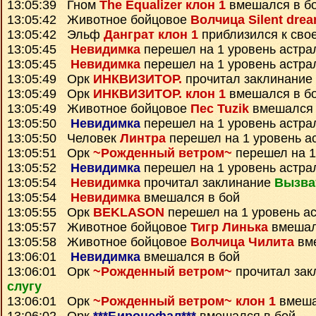
13:05:39 Гном
The Equalizer клон 1
вмешался в б
13:05:42 Животное бойцовое
Волчица Silent dre
13:05:42 Эльф
Данграт клон 1
приблизился к сво
13:05:45
Невидимка
перешел на 1 уровень астра
13:05:45
Невидимка
перешел на 1 уровень астра
13:05:49 Орк
ИНКВИЗИТОР.
прочитал заклинание
13:05:49 Орк
ИНКВИЗИТОР. клон 1
вмешался в б
13:05:49 Животное бойцовое
Пес Tuzik
вмешался 
13:05:50
Невидимка
перешел на 1 уровень астра
13:05:50 Человек
Линтра
перешел на 1 уровень а
13:05:51 Орк
~Рожденный ветром~
перешел на 1
13:05:52
Невидимка
перешел на 1 уровень астра
13:05:54
Невидимка
прочитал заклинание
Вызва
13:05:54
Невидимка
вмешался в бой
13:05:55 Орк
BEKLASON
перешел на 1 уровень а
13:05:57 Животное бойцовое
Тигр Линька
вмешал
13:05:58 Животное бойцовое
Волчица Чилита
вме
13:06:01
Невидимка
вмешался в бой
13:06:01 Орк
~Рожденный ветром~
прочитал за
слугу
13:06:01 Орк
~Рожденный ветром~ клон 1
вмеша