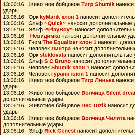
13:06:16 Животное бойцовое
Тигр Shumik
наноси
удары
13:06:16 Орк
kyMarik клон 1
наносит дополнител
13:06:16 Эльф
~Quick~
наносит дополнительные 
13:06:16 Эльф
-*PlayBoy*-
наносит дополнительн
13:06:16
Невидимка
наносит дополнительные уд
13:06:16 Гном
The Equalizer клон 1
наносит допо
13:06:16 Человек
Линтра
наносит дополнительны
13:06:16 Орк
steklovata
наносит дополнительные 
13:06:16 Эльф
S C Bruno
наносит дополнительны
13:06:16 Человек
Shumik клон 1
наносит дополни
13:06:16 Человек
гуранн клон 1
наносит дополни
13:06:16 Животное бойцовое
Тигр Линька
наноси
удары
13:06:16 Животное бойцовое
Волчица Silent dre
дополнительные удары
13:06:16 Животное бойцовое
Пес Tuzik
наносит д
удары
13:06:16 Животное бойцовое
Волчица Чилита
нан
дополнительные удары
13:06:16 Эльф
Rick Genest
наносит дополнитель