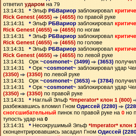
ответил
ударом
на 79
13:14:31
*
Эльф
РБВариор
заблокировал
критич
Rick Genest (4655)
(4655)
по правой руке
13:14:31
*
Эльф
РБВариор
заблокировал
критич
Rick Genest (4655)
(4655)
по ногам
13:14:31
*
Эльф
РБВариор
заблокировал
критич
Rick Genest (4655)
(4655)
по голове
13:14:31
*
Эльф
РБВариор
заблокировал
критич
Rick Genest (4655)
(4655)
по левой руке
13:14:31 Орк
~cosmonet~ (3499)
(3653)
получил
13:14:31
*
Орк
~cosmonet~
заблокировал удар Че
(3350)
(3350)
по левой руке
13:14:31 Орк
~cosmonet~ (3653)
(3784)
получил
13:14:31
*
Орк
~cosmonet~
заблокировал удар Че
(3350)
(3350)
по правой руке
13:14:31
*
Наглый Эльф
*Imperator* клон 1 (800)
разбежавшись вломил Гном
Одиссей (2280)
(228
сногсшибательный
пинок по правой руке на
0
но 
тупость удар на
0
13:14:31
*
Несокрушимый Эльф
*Imperator* клон 
сконцентрировавшись засадил Гном
Одиссей (228