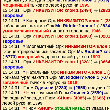
подпрыгнув засадил Орк
Mr. Riddler? клон 1 (-839
мощнейший
тычок по левой руке на
1995
13:14:31 Орк
ИНКВИЗИТОР. клон 1 (2494)
(2883
здоровья
13:14:31
*
Коварный Орк
ИНКВИЗИТОР. клон 1 (2
собравшись накатил Орк
Mr. Riddler? клон 1 (-283
умопомрачительный
пинок по голове на
1946
13:14:31 Орк
ИНКВИЗИТОР. клон 1 (2883)
(3281
здоровья
13:14:31
*
Злопамятный Орк
ИНКВИЗИТОР. клон 1
сконцентрировавшись засадил Орк
Mr. Riddler? кл
(-6773)
коварный
удар по правой руке на
1993
13:14:31 Орк
ИНКВИЗИТОР. клон 1 (3281)
(3664
здоровья
13:14:31
*
Нахальный Орк
ИНКВИЗИТОР. клон 1 (
криками "ура" накатил Орк
Mr. Riddler? клон 1 (-67
загадочный
тычок в корпус на
1916
13:14:31 Гном
Одиссей (2280)
(2559)
получил 2
13:14:31
*
Несокрушимый Гном
Одиссей (2559)
"за родину" засадил Гном
-SHum- (4085)
(2686)
т
левой руке на
1399
13:14:31
*
Гном
-SHum-
отошёл назад
от удара Г