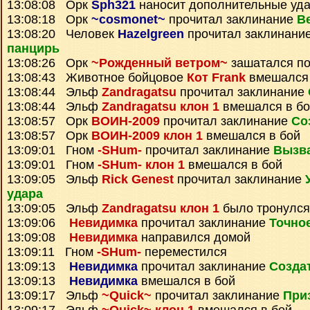
13:08:08 Орк
Sph321
наносит дополнительные уд
13:08:18 Орк
~cosmonet~
прочитал заклинание
В
13:08:20 Человек
Hazelgreen
прочитал заклинани
панцирь
13:08:26 Орк
~Рожденный ветром~
зашатался п
13:08:43 Животное бойцовое
Кот Frank
вмешался 
13:08:44 Эльф
Zandragatsu
прочитал заклинание
13:08:44 Эльф
Zandragatsu клон 1
вмешался в бо
13:08:57 Орк
ВОИН-2009
прочитал заклинание
Со
13:08:57 Орк
ВОИН-2009 клон 1
вмешался в бой
13:09:01 Гном
-SHum-
прочитал заклинание
Вызв
13:09:01 Гном
-SHum- клон 1
вмешался в бой
13:09:05 Эльф
Rick Genest
прочитал заклинание
удара
13:09:05 Эльф
Zandragatsu клон 1
было тронулся
13:09:06
Невидимка
прочитал заклинание
Точно
13:09:08
Невидимка
направился домой
13:09:11 Гном
-SHum-
переместился
13:09:13
Невидимка
прочитал заклинание
Созда
13:09:13
Невидимка
вмешался в бой
13:09:17 Эльф
~Quick~
прочитал заклинание
При