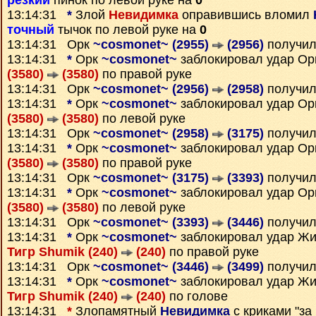
резкий
пинок по левой руке на
0
13:14:31
*
Злой
Невидимка
оправившись вломил
точный
тычок по левой руке на
0
13:14:31 Орк
~cosmonet~ (2955)
(2956)
получил
13:14:31
*
Орк
~cosmonet~
заблокировал удар О
(3580)
(3580)
по правой руке
13:14:31 Орк
~cosmonet~ (2956)
(2958)
получил
13:14:31
*
Орк
~cosmonet~
заблокировал удар О
(3580)
(3580)
по левой руке
13:14:31 Орк
~cosmonet~ (2958)
(3175)
получил
13:14:31
*
Орк
~cosmonet~
заблокировал удар О
(3580)
(3580)
по правой руке
13:14:31 Орк
~cosmonet~ (3175)
(3393)
получил
13:14:31
*
Орк
~cosmonet~
заблокировал удар О
(3580)
(3580)
по левой руке
13:14:31 Орк
~cosmonet~ (3393)
(3446)
получил
13:14:31
*
Орк
~cosmonet~
заблокировал удар Жи
Тигр Shumik (240)
(240)
по правой руке
13:14:31 Орк
~cosmonet~ (3446)
(3499)
получил
13:14:31
*
Орк
~cosmonet~
заблокировал удар Жи
Тигр Shumik (240)
(240)
по голове
13:14:31
*
Злопамятный
Невидимка
с криками "за