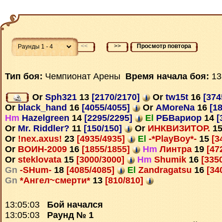
<<
>>
Просмотр повтора
Тип боя:
Чемпионат Арены
Время начала боя:
13
Or
Sph321
13
[2170/2170]
Or
tw15t
16
[374
Or
black_hand
16
[4055/4055]
Or
AMoreNa
16
[18
Hm
Hazelgreen
14
[2295/2295]
El
РБВариор
14
[
Or
Mr. Riddler?
11
[150/150]
Or
ИНКВИЗИТОР.
1
Or
!nex.axus!
23
[4935/4935]
El
-*PlayBoy*-
15
[3
Or
ВОИН-2009
16
[1855/1855]
Hm
Линтра
19
[47
Or
steklovata
15
[3000/3000]
Hm
Shumik
16
[335
Gn
-SHum-
18
[4085/4085]
El
Zandragatsu
16
[34
Gn
*Ангел~смерти*
13
[810/810]
13:05:03
Бой начался
13:05:03
Раунд № 1