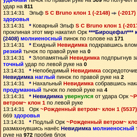
удачный
тычок по правой руке на
509
но получил 
удар на
811
13:14:31 Эльф
S C Bruno клон 1 (-2148)
(-2017)
здоровья
13:14:31
*
Коварный Эльф
S C Bruno клон 1 (-201
проклиная этот мир накатил Орк
***Бироцефал*** 
(2408)
молниеносный
пинок по голове на
171
13:14:31
*
Ехидный
Невидимка
подкравшись вло
резкий
тычок по правой руке на
0
13:14:31
*
Злопамятный
Невидимка
подпрыгнув 
точный
удар по левой руке на
0
13:14:31
*
Непобедимый
Невидимка
сосредоточи
Невидимка
наглый
пинок по правой руке на
2
13:14:31
*
Нахальный
Невидимка
собравшись на
продуманный
тычок по левой руке на
4
13:14:31
*
Невидимка
увернулся
от удара Орк
~
ветром~ клон 1
по левой руке
13:14:31 Орк
~Рожденный ветром~ клон 1 (5537
669
здоровья
13:14:31
*
Подлый Орк
~Рожденный ветром~ клон
размахнувшись нанёс
Невидимка
молниеносный
руке на
972
пробив блок