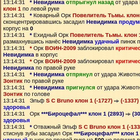
13:14:31
*
Невидимка
отпрыгнул назад
от удара
клон 1
по левой руке
13:14:31
*
Коварный Орк
Повелитель Тьмы. клон 
сконцентрировавшись засадил
Невидимка
проду
корпус на
0
13:14:31
*
Ехидный Орк
Повелитель Тьмы. клон 1
размахнувшись нанёс
Невидимка
удачный
пинок п
13:14:31
*
Орк
ВОИН-2009
заблокировал
критиче
Невидимка
в корпус
13:14:31
*
Орк
ВОИН-2009
заблокировал
критиче
Невидимка
по правой руке
13:14:31
*
Невидимка
отпрянул
от удара Животн
Зонтик
по правой руке
13:14:31
*
Невидимка
пригнулся
от удара Живот
Зонтик
по голове
13:14:31 Эльф
S C Bruno клон 1 (-1727)
(-1337)
здоровья
13:14:31 Орк
***Бироцефал*** клон 1 (2893)
(30
здоровья
13:14:31
*
Отважный Эльф
S C Bruno клон 1 (-13
стиснув зубы засадил Орк
***Бироцефал*** клон 1