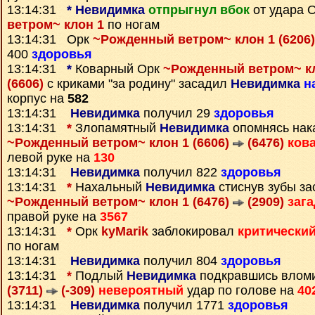
13:14:31
*
Невидимка
отпрыгнул вбок
от удара 
ветром~ клон 1
по ногам
13:14:31 Орк
~Рожденный ветром~ клон 1 (6206
400
здоровья
13:14:31
*
Коварный Орк
~Рожденный ветром~ кл
(6606)
с криками "за родину" засадил
Невидимка
н
корпус на
582
13:14:31
Невидимка
получил 29
здоровья
13:14:31
*
Злопамятный
Невидимка
опомнясь нак
~Рожденный ветром~ клон 1 (6606)
(6476)
ков
левой руке на
130
13:14:31
Невидимка
получил 822
здоровья
13:14:31
*
Нахальный
Невидимка
стиснув зубы за
~Рожденный ветром~ клон 1 (6476)
(2909)
заг
правой руке на
3567
13:14:31
*
Орк
kyMarik
заблокировал
критически
по ногам
13:14:31
Невидимка
получил 804
здоровья
13:14:31
*
Подлый
Невидимка
подкравшись влом
(3711)
(-309)
невероятный
удар по голове на
40
13:14:31
Невидимка
получил 1771
здоровья