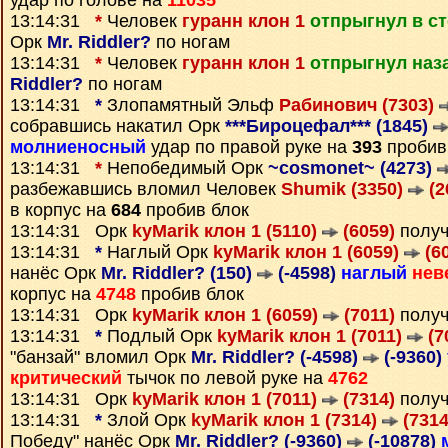
удар по голове на
11035
13:14:31
*
Человек
гуранн клон 1
отпрыгнул в с
Орк
Mr. Riddler?
по ногам
13:14:31
*
Человек
гуранн клон 1
отпрыгнул наз
Riddler?
по ногам
13:14:31
*
Злопамятный Эльф
Рабинович (7303)
собравшись накатил Орк
***Бироцефал*** (1845)
молниеносный
удар по правой руке на
393
пробив
13:14:31
*
Непобедимый Орк
~cosmonet~ (4273)
разбежавшись вломил Человек
Shumik (3350)
(2
в корпус на
684
пробив блок
13:14:31 Орк
kyMarik клон 1 (5110)
(6059)
получ
13:14:31
*
Наглый Орк
kyMarik клон 1 (6059)
(6
нанёс Орк
Mr. Riddler? (150)
(-4598)
наглый
нев
корпус на
4748
пробив блок
13:14:31 Орк
kyMarik клон 1 (6059)
(7011)
получ
13:14:31
*
Подлый Орк
kyMarik клон 1 (7011)
(7
"банзай" вломил Орк
Mr. Riddler? (-4598)
(-9360)
критический
тычок по левой руке на
4762
13:14:31 Орк
kyMarik клон 1 (7011)
(7314)
получ
13:14:31
*
Злой Орк
kyMarik клон 1 (7314)
(7314
Победу" нанёс Орк
Mr. Riddler? (-9360)
(-10878)