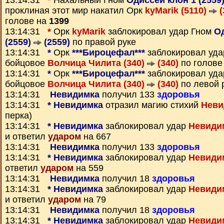
13:14:31
*
Нахальный Гном
Одиссей клон 1 (2559
проклиная этот мир накатил Орк
kyMarik (5110)
(
голове на
1399
13:14:31
*
Орк
kyMarik
заблокировал удар Гном
Од
(2559)
(2559)
по правой руке
13:14:31
*
Орк
***Бироцефал***
заблокировал уда
бойцовое
Волчица Чилита (340)
(340)
по голове
13:14:31
*
Орк
***Бироцефал***
заблокировал уда
бойцовое
Волчица Чилита (340)
(340)
по левой 
13:14:31
Невидимка
получил 133
здоровья
13:14:31
*
Невидимка
отразил магию стихий
Неви
перка)
13:14:31
*
Невидимка
заблокировал удар
Невиди
и ответил
ударом
на 667
13:14:31
Невидимка
получил 133
здоровья
13:14:31
*
Невидимка
заблокировал удар
Невиди
ответил
ударом
на 559
13:14:31
Невидимка
получил 18
здоровья
13:14:31
*
Невидимка
заблокировал удар
Невиди
и ответил
ударом
на 79
13:14:31
Невидимка
получил 18
здоровья
13:14:31
*
Невидимка
заблокировал удар
Невиди