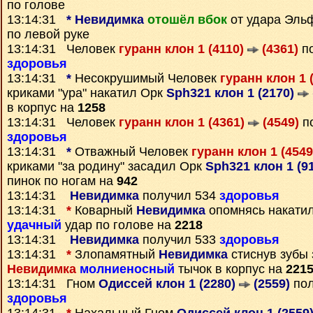
по голове
13:14:31
*
Невидимка
отошёл вбок
от удара Эл
по левой руке
13:14:31 Человек
гуранн клон 1 (4110)
(4361)
по
здоровья
13:14:31
*
Несокрушимый Человек
гуранн клон 1 
криками "ура" накатил Орк
Sph321 клон 1 (2170)
в корпус на
1258
13:14:31 Человек
гуранн клон 1 (4361)
(4549)
по
здоровья
13:14:31
*
Отважный Человек
гуранн клон 1 (454
криками "за родину" засадил Орк
Sph321 клон 1 (9
пинок по ногам на
942
13:14:31
Невидимка
получил 534
здоровья
13:14:31
*
Коварный
Невидимка
опомнясь накати
удачный
удар по голове на
2218
13:14:31
Невидимка
получил 533
здоровья
13:14:31
*
Злопамятный
Невидимка
стиснув зубы
Невидимка
молниеносный
тычок в корпус на
221
13:14:31 Гном
Одиссей клон 1 (2280)
(2559)
пол
здоровья