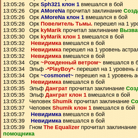
13:05:26 Орк
Sph321 клон 1
вмешался в бой
13:05:26 Орк
AMoreNa
прочитал заклинание
Созд
13:05:26 Орк
AMoreNa клон 1
вмешался в бой
13:05:28 Орк
Повелитель Тьмы.
перешел на 1 ур
13:05:30 Орк
kyMarik
прочитал заклинание
Вызва
13:05:30 Орк
kyMarik клон 1
вмешался в бой
13:05:32
Невидимка
вмешался в бой
13:05:32
Невидимка
перешел на 1 уровень астра
13:05:32
Невидимка
вмешался в бой
13:05:34 Орк
~Рожденный ветром~
вмешался в 
13:05:34 Эльф
-*PlayBoy*-
перешел на 1 уровень 
13:05:34 Орк
~cosmonet~
перешел на 1 уровень а
13:05:35
Невидимка
вмешался в бой
13:05:35 Эльф
Данграт
прочитал заклинание
Соз
13:05:35 Эльф
Данграт клон 1
вмешался в бой
13:05:37 Человек
Shumik
прочитал заклинание
Со
13:05:37 Человек
Shumik клон 1
вмешался в бой
13:05:37
Невидимка
вмешался в бой
13:05:39
Невидимка
вмешался в бой
13:05:39 Гном
The Equalizer
прочитал заклинание
помощника