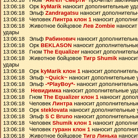
13:06:18 Гном
*Ангел~смерти*
прочитал заклина
13:06:18 Орк
kyMarik
наносит дополнительные уд
13:06:18 Эльф
Zandragatsu
наносит дополнитель
13:06:18 Человек
Линтра клон 1
наносит дополни
13:06:18 Животное бойцовое
Лев Zombie
наносит
удары
13:06:18 Эльф
Рабинович
наносит дополнительн
13:06:18 Орк
BEKLASON
наносит дополнительны
13:06:18 Гном
The Equalizer
наносит дополнитель
13:06:18 Животное бойцовое
Тигр Shumik
наноси
удары
13:06:18 Орк
kyMarik клон 1
наносит дополнител
13:06:18 Эльф
~Quick~
наносит дополнительные 
13:06:18 Эльф
-*PlayBoy*-
наносит дополнительн
13:06:18
Невидимка
наносит дополнительные уд
13:06:18 Гном
The Equalizer клон 1
наносит допо
13:06:18 Человек
Линтра
наносит дополнительны
13:06:18 Орк
steklovata
наносит дополнительные 
13:06:18 Эльф
S C Bruno
наносит дополнительны
13:06:18 Человек
Shumik клон 1
наносит дополни
13:06:18 Человек
гуранн клон 1
наносит дополни
13:06:18 Животное бойцовое
Тигр Линька
наноси