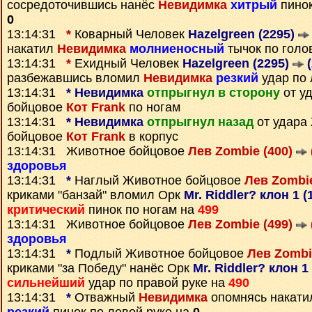
сосредоточившись нанёс
Невидимка
хитрый
пинок
0
13:14:31
*
Коварный Человек
Hazelgreen (2295)
накатил
Невидимка
молниеносный
тычок по голо
13:14:31
*
Ехидный Человек
Hazelgreen (2295)
(
разбежавшись вломил
Невидимка
резкий
удар по 
13:14:31
*
Невидимка
отпрыгнул в сторону
от у
бойцовое
Кот Frank
по ногам
13:14:31
*
Невидимка
отпрыгнул назад
от удара
бойцовое
Кот Frank
в корпус
13:14:31 Животное бойцовое
Лев Zombie (400)
здоровья
13:14:31
*
Наглый Животное бойцовое
Лев Zombie
криками "банзай" вломил Орк
Mr. Riddler? клон 1 (
критический
пинок по ногам на
499
13:14:31 Животное бойцовое
Лев Zombie (499)
здоровья
13:14:31
*
Подлый Животное бойцовое
Лев Zombi
криками "за Победу" нанёс Орк
Mr. Riddler? клон 1
сильнейший
удар по правой руке на
490
13:14:31
*
Отважный
Невидимка
опомнясь накат