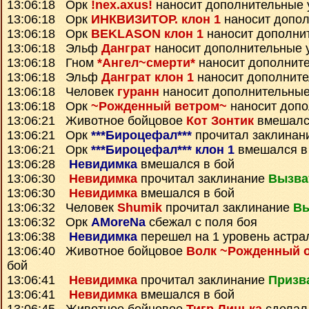
13:06:18 Орк
!nex.axus!
наносит дополнительные 
13:06:18 Орк
ИНКВИЗИТОР. клон 1
наносит допо
13:06:18 Орк
BEKLASON клон 1
наносит дополни
13:06:18 Эльф
Данграт
наносит дополнительные 
13:06:18 Гном
*Ангел~смерти*
наносит дополнит
13:06:18 Эльф
Данграт клон 1
наносит дополнит
13:06:18 Человек
гуранн
наносит дополнительные
13:06:18 Орк
~Рожденный ветром~
наносит допо
13:06:21 Животное бойцовое
Кот Зонтик
вмешалс
13:06:21 Орк
***Бироцефал***
прочитал заклинан
13:06:21 Орк
***Бироцефал*** клон 1
вмешался в
13:06:28
Невидимка
вмешался в бой
13:06:30
Невидимка
прочитал заклинание
Вызва
13:06:30
Невидимка
вмешался в бой
13:06:32 Человек
Shumik
прочитал заклинание
Вы
13:06:32 Орк
AMoreNa
сбежал с поля боя
13:06:38
Невидимка
перешел на 1 уровень астра
13:06:40 Животное бойцовое
Волк ~Рожденный 
бой
13:06:41
Невидимка
прочитал заклинание
Призв
13:06:41
Невидимка
вмешался в бой