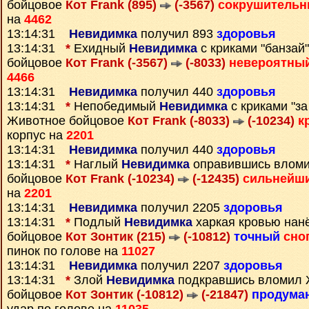
бойцовое
Кот Frank (895)
(-3567)
сокрушитель
на
4462
13:14:31
Невидимка
получил 893
здоровья
13:14:31
*
Ехидный
Невидимка
с криками "банзай
бойцовое
Кот Frank (-3567)
(-8033)
невероятны
4466
13:14:31
Невидимка
получил 440
здоровья
13:14:31
*
Непобедимый
Невидимка
с криками "за
Животное бойцовое
Кот Frank (-8033)
(-10234)
к
корпус на
2201
13:14:31
Невидимка
получил 440
здоровья
13:14:31
*
Наглый
Невидимка
оправившись влом
бойцовое
Кот Frank (-10234)
(-12435)
сильнейш
на
2201
13:14:31
Невидимка
получил 2205
здоровья
13:14:31
*
Подлый
Невидимка
харкая кровью нан
бойцовое
Кот Зонтик (215)
(-10812)
точный
сно
пинок по голове на
11027
13:14:31
Невидимка
получил 2207
здоровья
13:14:31
*
Злой
Невидимка
подкравшись вломил 
бойцовое
Кот Зонтик (-10812)
(-21847)
продума