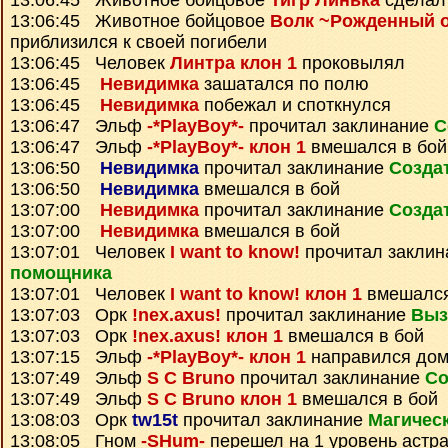
13:06:45 Животное бойцовое
Тигр Линька
сделал
13:06:45 Животное бойцовое
Волк ~Рожденный 
приблизился к своей погибели
13:06:45 Человек
Линтра клон 1
проковылял
13:06:45
Невидимка
зашатался по полю
13:06:45
Невидимка
побежал и споткнулся
13:06:47 Эльф
-*PlayBoy*-
прочитал заклинание
С
13:06:47 Эльф
-*PlayBoy*- клон 1
вмешался в бой
13:06:50
Невидимка
прочитал заклинание
Созда
13:06:50
Невидимка
вмешался в бой
13:07:00
Невидимка
прочитал заклинание
Созда
13:07:00
Невидимка
вмешался в бой
13:07:01 Человек
I want to know!
прочитал закли
помощника
13:07:01 Человек
I want to know! клон 1
вмешался
13:07:03 Орк
!nex.axus!
прочитал заклинание
Выз
13:07:03 Орк
!nex.axus! клон 1
вмешался в бой
13:07:15 Эльф
-*PlayBoy*- клон 1
направился до
13:07:49 Эльф
S C Bruno
прочитал заклинание
Со
13:07:49 Эльф
S C Bruno клон 1
вмешался в бой
13:08:03 Орк
tw15t
прочитал заклинание
Магичес
13:08:05 Гном
-SHum-
перешел на 1 уровень астр