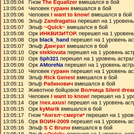
13:05:04 Гном
The Equalizer
вмешался в бой
13:05:04 Человек
гуранн
вмешался в бой
13:05:06 Человек
I want to know!
вмешался в бой
13:05:06 Эльф
Zandragatsu
перешел на 1 уровень
13:05:07 Эльф
~Quick~
вмешался в бой
13:05:08 Орк
ИНКВИЗИТОР.
перешел на 1 уровень
13:05:08 Орк
black_hand
перешел на 1 уровень а
13:05:07 Эльф
Данграт
вмешался в бой
13:05:10 Орк
steklovata
перешел на 1 уровень аст
13:05:10 Орк
Sph321
перешел на 1 уровень астра
13:05:09 Орк
AMoreNa
перешел на 1 уровень астр
13:05:10 Человек
гуранн
перешел на 1 уровень а
13:05:09 Эльф
Rick Genest
вмешался в бой
13:05:11 Эльф
Рабинович
вмешался в бой
13:05:12 Животное бойцовое
Волчица Silent dre
13:05:13 Человек
I want to know!
перешел на 1 ур
13:05:14 Орк
!nex.axus!
перешел на 1 уровень ас
13:05:15 Орк
kyMarik
вмешался в бой
13:05:17 Гном
*Ангел~смерти*
перешел на 1 уров
13:05:16 Орк
ВОИН-2009
перешел на 1 уровень а
13:05:16 Эльф
S C Bruno
вмешался в бой