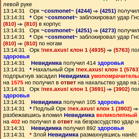
левой руке
13:14:31 Орк
~cosmonet~ (4244)
(4251)
получил
13:14:31
*
Орк
~cosmonet~
заблокировал удар Г
(810)
(810)
в корпус
13:14:31 Орк
~cosmonet~ (4251)
(4273)
получил
13:14:31
*
Орк
~cosmonet~
заблокировал удар Г
(810)
(810)
по ногам
13:14:31 Орк
!nex.axus! клон 1 (4935)
(5763)
пол
здоровья
13:14:31
Невидимка
получил 414
здоровья
13:14:31
*
Нахальный Орк
!nex.axus! клон 1 (576
подпрыгнув засадил
Невидимка
умопомрачител
на
1575
но получил в
ответ
на нахальство удар на
13:14:31 Орк
!nex.axus! клон 1 (3691)
(3902)
пол
здоровья
13:14:31
Невидимка
получил 105
здоровья
13:14:31
*
Подлый Орк
!nex.axus! клон 1 (3902)
разбежавшись вломил
Невидимка
великолепный
на
402
но получил в
ответ
на безрассудство удар 
13:14:31
Невидимка
получил 892
здоровья
13:14:31
*
Злой
Невидимка
размахнувшись нанёс