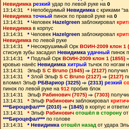
Невидимка
резкий
удар по левой руке на
0
13:14:31
*
Непобедимый
Невидимка
с криками "за
Невидимка
точный
пинок по правой руке на
0
13:14:31
*
Человек
Hazelgreen
заблокировал
крит
Невидимка
в корпус
13:14:31
*
Человек
Hazelgreen
заблокировал
крит
Невидимка
по левой руке
13:14:31
*
Несокрушимый Орк
ВОИН-2009 клон 1 
стиснув зубы засадил
Невидимка
удачный
пинок п
13:14:31
*
Подлый Орк
ВОИН-2009 клон 1 (1855)
кровью нанёс
Невидимка
хитрый
тычок по ногам 
13:14:31 Эльф
S C Bruno (1945)
(2127)
получил
13:14:31
*
Злой Эльф
S C Bruno (2127)
(2127)
п
вломил Эльф
РБВариор (3225)
(2313)
резкий
с
пинок по левой руке на
912
пробив блок
13:14:31 Эльф
Рабинович (7075)
(7303)
получи
13:14:31
*
Эльф
Рабинович
заблокировал
критич
***Бироцефал*** (2010)
(1845)
в корпус и ответ
13:14:31
*
Эльф
Рабинович
отошёл в сторону
от
***Бироцефал***
по голове
13:14:31
*
Невидимка
отошёл назад
от удара Эл