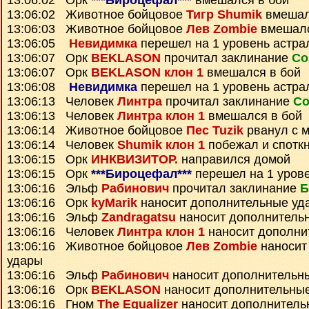
13:06:02 Орк
***Бироцефал***
вмешался в бой
13:06:02 Животное бойцовое
Тигр Shumik
вмешал
13:06:03 Животное бойцовое
Лев Zombie
вмешалс
13:06:05
Невидимка
перешел на 1 уровень астра
13:06:07 Орк
BEKLASON
прочитал заклинание
Со
13:06:07 Орк
BEKLASON клон 1
вмешался в бой
13:06:08
Невидимка
перешел на 1 уровень астра
13:06:13 Человек
Линтра
прочитал заклинание
Со
13:06:13 Человек
Линтра клон 1
вмешался в бой
13:06:14 Животное бойцовое
Пес Tuzik
рванул с м
13:06:14 Человек
Shumik клон 1
побежал и спотк
13:06:15 Орк
ИНКВИЗИТОР.
направился домой
13:06:15 Орк
***Бироцефал***
перешел на 1 уров
13:06:16 Эльф
Рабинович
прочитал заклинание
Б
13:06:16 Орк
kyMarik
наносит дополнительные уд
13:06:16 Эльф
Zandragatsu
наносит дополнитель
13:06:16 Человек
Линтра клон 1
наносит дополни
13:06:16 Животное бойцовое
Лев Zombie
наносит
удары
13:06:16 Эльф
Рабинович
наносит дополнительн
13:06:16 Орк
BEKLASON
наносит дополнительны
13:06:16 Гном
The Equalizer
наносит дополнитель