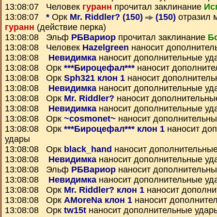
13:08:07 Человек
гуранн
прочитал заклинание
Ис
13:08:07
*
Орк
Mr. Riddler? (150)
(150)
отразил 
гуранн
(действие перка)
13:08:08 Эльф
РБВариор
прочитал заклинание
Б
13:08:08 Человек
Hazelgreen
наносит дополнител
13:08:08
Невидимка
наносит дополнительные уд
13:08:08 Орк
***Бироцефал***
наносит дополните
13:08:08 Орк
Sph321 клон 1
наносит дополнитель
13:08:08
Невидимка
наносит дополнительные уд
13:08:08 Орк
Mr. Riddler?
наносит дополнительны
13:08:08
Невидимка
наносит дополнительные уд
13:08:08 Орк
~cosmonet~
наносит дополнительны
13:08:08 Орк
***Бироцефал*** клон 1
наносит до
удары
13:08:08 Орк
black_hand
наносит дополнительные
13:08:08
Невидимка
наносит дополнительные уд
13:08:08 Эльф
РБВариор
наносит дополнительны
13:08:08
Невидимка
наносит дополнительные уд
13:08:08 Орк
Mr. Riddler? клон 1
наносит дополни
13:08:08 Орк
AMoreNa клон 1
наносит дополните
13:08:08 Орк
tw15t
наносит дополнительные удар