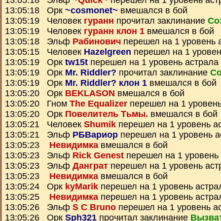
13:05:18 Эльф
~Quick~
перешел на 1 уровень аст
13:05:18 Орк
~cosmonet~
вмешался в бой
13:05:19 Человек
гуранн
прочитал заклинание
Со
13:05:19 Человек
гуранн клон 1
вмешался в бой
13:05:18 Эльф
Рабинович
перешел на 1 уровень 
13:05:15 Человек
Hazelgreen
перешел на 1 уровен
13:05:19 Орк
tw15t
перешел на 1 уровень астрала
13:05:19 Орк
Mr. Riddler?
прочитал заклинание
Со
13:05:19 Орк
Mr. Riddler? клон 1
вмешался в бой
13:05:20 Орк
BEKLASON
вмешался в бой
13:05:20 Гном
The Equalizer
перешел на 1 уровень
13:05:20 Орк
Повелитель Тьмы.
вмешался в бой
13:05:21 Человек
Shumik
перешел на 1 уровень а
13:05:21 Эльф
РБВариор
перешел на 1 уровень а
13:05:23
Невидимка
вмешался в бой
13:05:23 Эльф
Rick Genest
перешел на 1 уровень
13:05:23 Эльф
Данграт
перешел на 1 уровень аст
13:05:23
Невидимка
вмешался в бой
13:05:24 Орк
kyMarik
перешел на 1 уровень астра
13:05:25
Невидимка
перешел на 1 уровень астра
13:05:26 Эльф
S C Bruno
перешел на 1 уровень а
13:05:26 Орк
Sph321
прочитал заклинание
Вызва