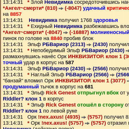
13:14:31
*
Злой
Невидимка
сосредоточившись нан
*Ангел~смерти* (810)
(-8047)
удачный
критиче
на
8857
13:14:31
Невидимка
получил 1768
здоровья
13:14:31
*
Ехидный
Невидимка
разбежавшись вло
*Ангел~смерти* (-8047)
(-16887)
молниеносны
пинок по голове на
8840
пробив блок
13:14:31 Эльф
РБВариор (2313)
(2430)
получил
13:14:31
*
Непобедимый Эльф
РБВариор (2430)
размахнувшись нанёс Орк
ИНКВИЗИТОР. клон 1 (3
точный
удар в корпус на
587
13:14:31 Эльф
РБВариор (2430)
(2566)
получил
13:14:31
*
Наглый Эльф
РБВариор (2566)
(2566
"банзай" вломил Орк
ИНКВИЗИТОР. клон 1 (3077)
продуманный
тычок в корпус на
681
13:14:31
*
Эльф
Rick Genest
отпрыгнул вбок
от 
Riddler? клон 1
в корпус
13:14:31
*
Эльф
Rick Genest
отошёл в сторону
о
Riddler? клон 1
по левой руке
13:14:31 Орк
!nex.axus! (4935)
(5757)
получил 
13:14:31
*
Орк
!nex.axus! (5757)
(5757)
отразил 