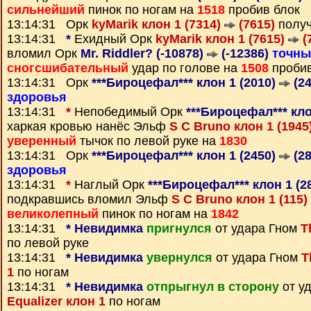
сильнейший
пинок по ногам на
1518
пробив блок
13:14:31 Орк
kyMarik клон 1 (7314)
(7615)
полу
13:14:31
*
Ехидный Орк
kyMarik клон 1 (7615)
(
вломил Орк
Mr. Riddler? (-10878)
(-12386)
точны
сногсшибательный
удар по голове на
1508
пробив
13:14:31 Орк
***Бироцефал*** клон 1 (2010)
(24
здоровья
13:14:31
*
Непобедимый Орк
***Бироцефал*** кло
харкая кровью нанёс Эльф
S C Bruno клон 1 (1945
уверенный
тычок по левой руке на
1830
13:14:31 Орк
***Бироцефал*** клон 1 (2450)
(28
здоровья
13:14:31
*
Наглый Орк
***Бироцефал*** клон 1 (2
подкравшись вломил Эльф
S C Bruno клон 1 (115)
великолепный
пинок по ногам на
1842
13:14:31
*
Невидимка
пригнулся
от удара Гном
T
по левой руке
13:14:31
*
Невидимка
увернулся
от удара Гном
T
1
по ногам
13:14:31
*
Невидимка
отпрыгнул в сторону
от у
Equalizer клон 1
по ногам