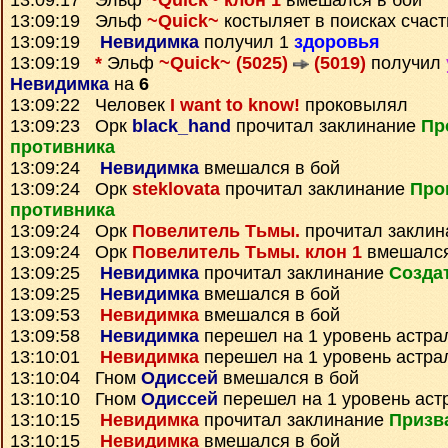
13:09:17 Эльф
~Quick~ клон 1
вмешался в бой
13:09:19 Эльф
~Quick~
костыляет в поисках счаст
13:09:19
Невидимка
получил 1
здоровья
13:09:19
*
Эльф
~Quick~ (5025)
(5019)
получил
Невидимка
на
6
13:09:22 Человек
I want to know!
проковылял
13:09:23 Орк
black_hand
прочитал заклинание
Пр
противника
13:09:24
Невидимка
вмешался в бой
13:09:24 Орк
steklovata
прочитал заклинание
Про
противника
13:09:24 Орк
Повелитель Тьмы.
прочитал закли
13:09:24 Орк
Повелитель Тьмы. клон 1
вмешался
13:09:25
Невидимка
прочитал заклинание
Созда
13:09:25
Невидимка
вмешался в бой
13:09:53
Невидимка
вмешался в бой
13:09:58
Невидимка
перешел на 1 уровень астра
13:10:01
Невидимка
перешел на 1 уровень астра
13:10:04 Гном
Одиссей
вмешался в бой
13:10:10 Гном
Одиссей
перешел на 1 уровень аст
13:10:15
Невидимка
прочитал заклинание
Призв
13:10:15
Невидимка
вмешался в бой