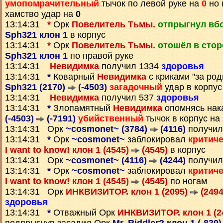
умопомрачительный
тычок по левой руке на
0
но 
хамство удар на
0
13:14:31
*
Орк
Повелитель Тьмы.
отпрыгнул вб
Sph321 клон 1
в корпус
13:14:31
*
Орк
Повелитель Тьмы.
отошёл в стор
Sph321 клон 1
по правой руке
13:14:31
Невидимка
получил 1334
здоровья
13:14:31
*
Коварный
Невидимка
с криками "за род
Sph321 (2170)
(-4503)
загадочный
удар в корпус
13:14:31
Невидимка
получил 537
здоровья
13:14:31
*
Злопамятный
Невидимка
опомнясь нак
(-4503)
(-7191)
убийственный
тычок в корпус на
13:14:31 Орк
~cosmonet~ (3784)
(4116)
получил
13:14:31
*
Орк
~cosmonet~
заблокировал
критич
I want to know! клон 1 (4545)
(4545)
в корпус
13:14:31 Орк
~cosmonet~ (4116)
(4244)
получил
13:14:31
*
Орк
~cosmonet~
заблокировал
критич
I want to know! клон 1 (4545)
(4545)
по ногам
13:14:31 Орк
ИНКВИЗИТОР. клон 1 (2095)
(2494
здоровья
13:14:31
*
Отважный Орк
ИНКВИЗИТОР. клон 1 (2