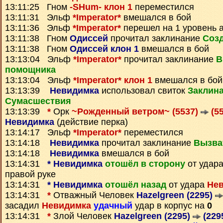
13:11:25 Гном
-SHum- клон 1
переместился
13:11:31 Эльф
*Imperator*
вмешался в бой
13:11:36 Эльф
*Imperator*
перешел на 1 уровень 
13:11:38 Гном
Одиссей
прочитал заклинание
Созд
13:11:38 Гном
Одиссей клон 1
вмешался в бой
13:13:04 Эльф
*Imperator*
прочитал заклинание
В
помощника
13:13:04 Эльф
*Imperator* клон 1
вмешался в бой
13:13:39
Невидимка
использовал свиток
Заклин
Сумаcшествия
13:13:39
*
Орк
~Рожденный ветром~ (5537)
(55
Невидимка
(действие перка)
13:14:17 Эльф
*Imperator*
переместился
13:14:18
Невидимка
прочитал заклинание
Вызва
13:14:18
Невидимка
вмешался в бой
13:14:31
*
Невидимка
отошёл в сторону
от удар
правой руке
13:14:31
*
Невидимка
отошёл назад
от удара
Не
13:14:31
*
Отважный Человек
Hazelgreen (2295)
засадил
Невидимка
удачный
удар в корпус на
0
13:14:31
*
Злой Человек
Hazelgreen (2295)
(229