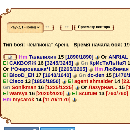
<<
>>
Просмотр повтора
Тип боя:
Чемпионат Арены
Время начала боя:
19
Hm
Талалихин
15
[1890/1890]
Or
ANRIAL
El
САКВОЯЖ
16
[3245/3245]
Gn
КрИсТаЛьНаЯ
Or
!*Очаровашка*!
16
[2265/2265]
Hm
Любима
El
BlooD_Elf
17
[1640/1640]
Gn
dc-den
15
[1470/
El
Cisco
13
[1850/1850]
El
agent shmalder
14
[23
Gn
Sonikman
16
[1225/1225]
Or
Лазурная...
15
[
El
Warsya
16
[2020/2020]
El
ScutuM
13
[760/760]
Hm
mycarok
14
[1170/1170]