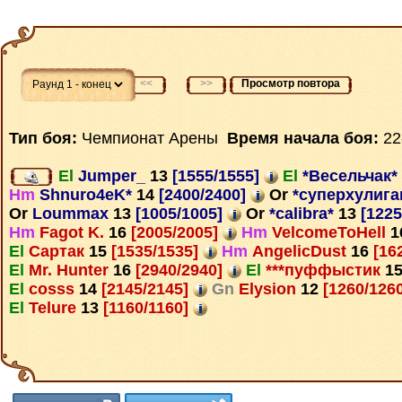
<<
>>
Просмотр повтора
Тип боя:
Чемпионат Арены
Время начала боя:
22
El
Jumper_
13
[1555/1555]
El
*Весельчак*
Hm
Shnuro4eK*
14
[2400/2400]
Or
*суперхулига
Or
Loummax
13
[1005/1005]
Or
*calibra*
13
[1225
Hm
Fagot K.
16
[2005/2005]
Hm
VelcomeToHell
1
El
Сартак
15
[1535/1535]
Hm
AngelicDust
16
[16
El
Mr. Hunter
16
[2940/2940]
El
***пуффыстик
1
El
cosss
14
[2145/2145]
Gn
Elysion
12
[1260/126
El
Telure
13
[1160/1160]