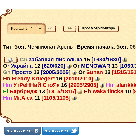
<<
>>
Просмотр повтора
Тип боя:
Чемпионат Арены
Время начала боя:
06
Gn
забавная писюлька
15
[1630/1630]
Or
Украйна
12
[620/620]
Or
MENOWAR
13
[1060/
Gn
Просто
13
[2005/2005]
Or
Suhan
13
[1515/15
Hb
Freddy Krueger*
16
[2010/2010]
Hm
УтРеННиЙ СтоЯк
16
[2905/2905]
Hm
alarikk
El
Барбридж
13
[1815/1815]
Hb
waka flocka
10
[
Hm
Mr.Alex
11
[1105/1105]