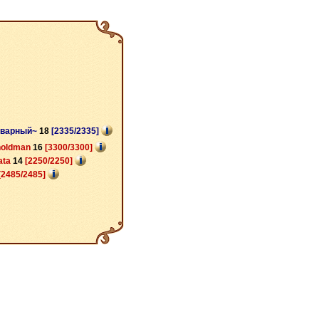
оварный~
18
[2335/2335]
holdman
16
[3300/3300]
ata
14
[2250/2250]
[2485/2485]