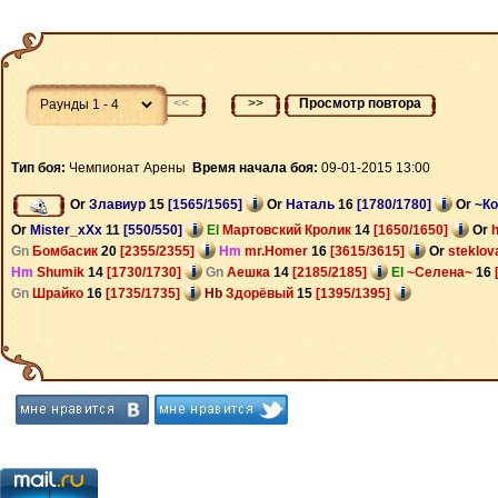
<<
>>
Просмотр повтора
Тип боя:
Чемпионат Арены
Время начала боя:
09-01-2015 13:00
Or
Злавиур
15
[1565/1565]
Or
Наталь
16
[1780/1780]
Or
~К
Or
Mister_xXx
11
[550/550]
El
Мартовский Кролик
14
[1650/1650]
Or
Gn
Бомбасик
20
[2355/2355]
Hm
mr.Homer
16
[3615/3615]
Or
steklov
Hm
Shumik
14
[1730/1730]
Gn
Аешка
14
[2185/2185]
El
~Селена~
16
Gn
Шрайко
16
[1735/1735]
Hb
Здорёвый
15
[1395/1395]