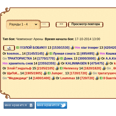
<<
>>
Просмотр повтора
Тип боя:
Чемпионат Арены
Время начала боя:
17-10-2014 13:00
El
!!!ЗЛОЙ БОБИК!!!
13
[1530/1530]
Hm
star trooper
13
[420/42
Or
kosmos...
14
[3145/3145]
El
Лунная соната
11
[495/495]
Hm
Кошм
Gn
ТРАКТОРИСТКА
14
[1770/1770]
El
Доми.
13
[3000/3000]
Or
A.A.Ki
Hm
хранитель снов
14
[2355/2355]
Or
KALINWAGEN
9
[475/475]
Or
k
Or
Злой Гэндальф
15
[2105/2105]
El
Hennessy
14
[1820/1820]
Gn
_6
Or
ЩиТоК...
14
[1905/1905]
El
Jumper_
13
[1720/1720]
Gn
трататуше
Gn
*Медведица*
14
[1400/1400]
Or
Loummax
10
[720/720]
El
Il Guerr