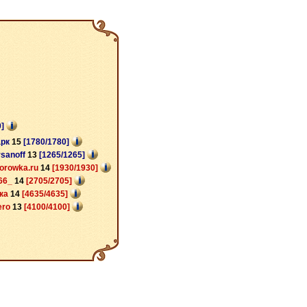
0]
арк
15
[1780/1780]
rsanoff
13
[1265/1265]
orowka.ru
14
[1930/1930]
66_
14
[2705/2705]
чка
14
[4635/4635]
iero
13
[4100/4100]