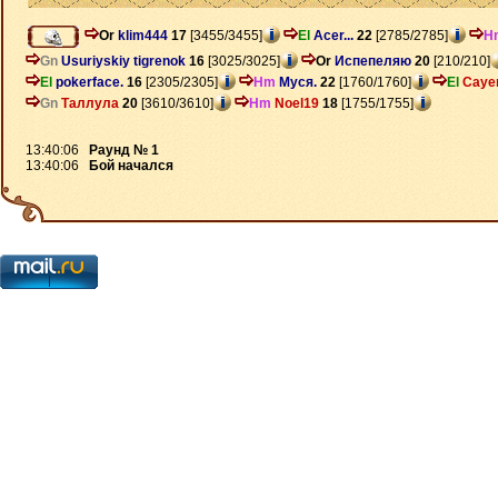
Or
klim444
17
[3455/3455]
El
Acer...
22
[2785/2785]
H
Gn
Usuriyskiy tigrenok
16
[3025/3025]
Or
Испепеляю
20
[210/210]
El
pokerface.
16
[2305/2305]
Hm
Муся.
22
[1760/1760]
El
Caye
Gn
Таллула
20
[3610/3610]
Hm
Noel19
18
[1755/1755]
13:40:06
Раунд № 1
13:40:06
Бой начался