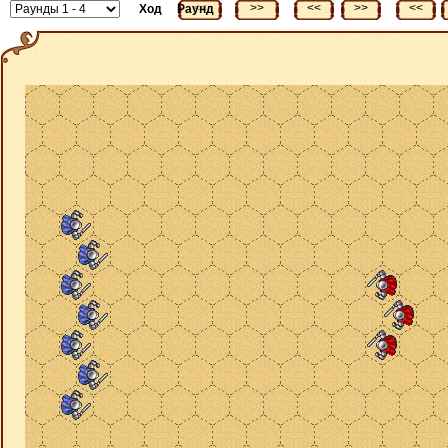
<<
>>
<<
>>
<<
Ход
Раунд