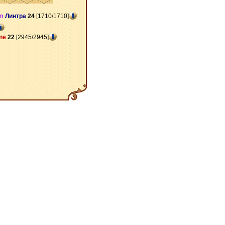
m
Линтра
24
[1710/1710]
ne
22
[2945/2945]